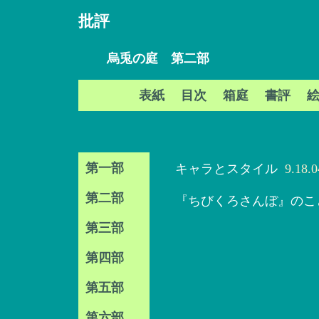
批評
烏兎の庭 第二部
表紙
目次
箱庭
書評
第一部
キャラとスタイル
9.18.
第二部
『ちびくろさんぼ』のこ
第三部
第四部
第五部
第六部