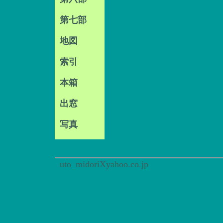
第七部
地図
索引
本箱
出窓
写真
uto_midoriXyahoo.co.jp