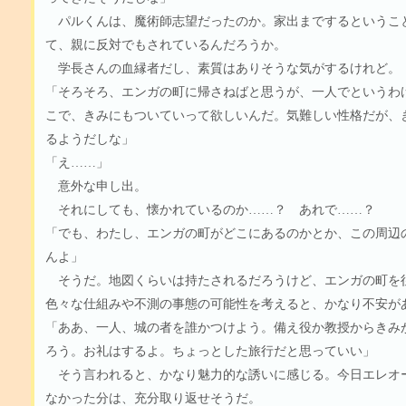
パルくんは、魔術師志望だったのか。家出までするというこ
て、親に反対でもされているんだろうか。
学長さんの血縁者だし、素質はありそうな気がするけれど。
「そろそろ、エンガの町に帰さねばと思うが、一人でというわ
こで、きみにもついていって欲しいんだ。気難しい性格だが、
るようだしな」
「え……」
意外な申し出。
それにしても、懐かれているのか……？ あれで……？
「でも、わたし、エンガの町がどこにあるのかとか、この周辺
んよ」
そうだ。地図くらいは持たされるだろうけど、エンガの町を
色々な仕組みや不測の事態の可能性を考えると、かなり不安が
「ああ、一人、城の者を誰かつけよう。備え役か教授からきみ
ろう。お礼はするよ。ちょっとした旅行だと思っていい」
そう言われると、かなり魅力的な誘いに感じる。今日エレオ
なかった分は、充分取り返せそうだ。