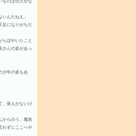
いものは仕方がな
ないんだねえ」
不足になりがちだ
がらぼやいたこと
長さんの姿があっ
の少年の姿もあ
」
て、覚えがないけ
んからのう。魔術
言わずにここへや