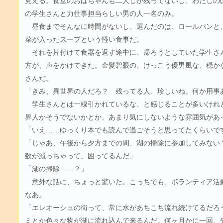
見える。食堂のおばちゃんも二人しか残ってないし、わたしの
の学生さんと力仕事担当らしい男の人一名のみ。
昼食までそんなに時間がないし、選んだのは、ロールパンと
菜が入ったスープという軽い食事だ。
それを片付けて食器を返す途中に、帰ろうとしていた学生さ
方が、声をかけてきた。金髪碧眼の、けっこう優男風な、穏か
さんだ。
「きみ、異世界の人だろ？ 残ってる人、珍しいね。何か用事
学生さんとは一線引かれているな、と感じることが多いけれ
界人かそうでないかとか、あまり気にしないような雰囲気があ
「いえ……ゆっくり本でも読んで過ごそうと思ってたくらいで
「じゃあ、午後から夕方までの間、湖の掃除に参加してみない
数が減っちゃって、困ってるんだ」
「湖の掃除……？」
意外な話に、ちょっと驚いた。こっちでも、ボランティア活
なあ。
「エレオーシュの街って、常に水があちこち流れ続けてるだろ
ミとか色々な物が湖に流れ込んで来るんだ。何ヶ月かに一回、