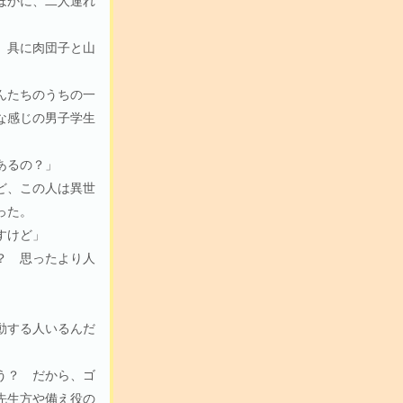
ほかに、二人連れ
、具に肉団子と山
んたちのうちの一
な感じの男子学生
あるの？」
ど、この人は異世
った。
すけど」
？ 思ったより人
動する人いるんだ
う？ だから、ゴ
先生方や備え役の