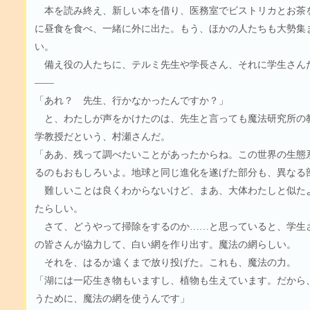
本を読み終え、新しい本を借り、医務室でビストリカとお茶
に昼食を食べ、一緒に外に出た。もう、ほかの人たちも大勢集
い。
備え役の人たちに、テルミ先生や学長さん、それに学生さん
――
「あれ？ 先生、行かなかったんですか？」
と、わたしが声をかけたのは、先生と言っても魔法研究所の
学教授だという、村瀬さんだ。
「ああ、残って調べたいことがあったからね。この世界の生態
るのもおもしろいよ。地球と同じ進化を遂げた部分も、異なる
難しいことは良くわからないけど、まあ、大体わたしと似た
たらしい。
さて、どうやって掃除をするのか……と思っていると、学生
の皆さんが協力して、白い網を作り出す。魔法の網らしい。
それを、はるか遠くまで放り投げた。これも、魔法の力。
「湖には一応生き物もいますし、植物も生えています。だから
うために、魔法の網を使うんです」