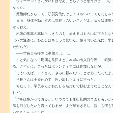
ヴィーランドさんがいればなあ、とちょっと思うけど、いな
かった。
「魔術師だからって、頭脳労働だけしてりゃいいってもんじゃ
「まあ、身体を動かすのは気持ちのいいことだよ。我々は運動
からねえ」
木製の馬車の車輪らしきものを、燃えるゴミの山に下ろしな
ばへの返答に、わたしはちょっと驚いた。振り向いた先に、学
たからだ。
――学長自ら掃除に参加とは……。
ふと気になって周囲を見回すと、本城の出入口付近に、銀髪
る。さすがに、こっちはボランティアには参加しないが。
「そういえば、アイさん、きみに頼みたいことがあったんだよ
学長さんは手を休めて、思い出したように言った。
何だろう。学長さんがわたしを名指しで頼むようなことなん
れど。
「パルは嫌がっておるが、いつまでも家出状態のままともいか
師を目ざしたいと言っておるが、まだ早過ぎるし、親にも何も
ってきたそうだしな」