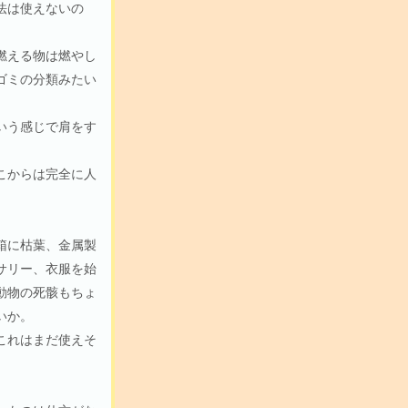
法は使えないの
燃える物は燃やし
ゴミの分類みたい
いう感じで肩をす
こからは完全に人
箱に枯葉、金属製
サリー、衣服を始
動物の死骸もちょ
いか。
これはまだ使えそ
。