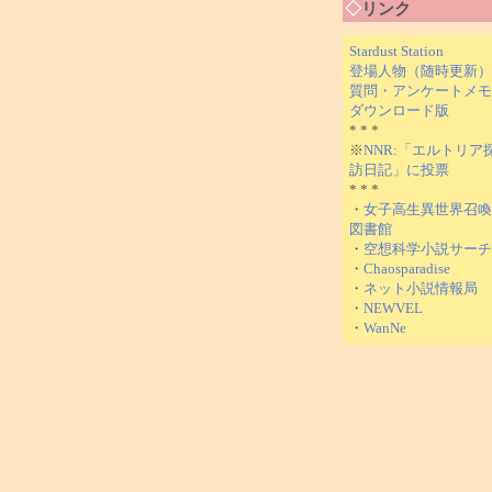
◇
リンク
Stardust Station
登場人物（随時更新）
質問・アンケートメモ
ダウンロード版
* * *
※
NNR:「エルトリア
訪日記」に投票
* * *
・
女子高生異世界召喚
図書館
・
空想科学小説サーチ
・
Chaosparadise
・
ネット小説情報局
・
NEWVEL
・
WanNe