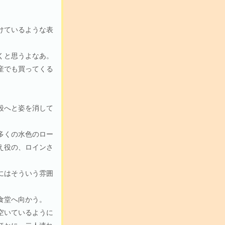
けているような表
くと思うよなあ。
産でも買ってくる
段へと姿を消して
多くの水色のロー
え役の、ロインさ
にはそういう雰囲
食堂へ向かう。
空いているように