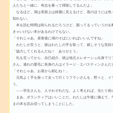
人たちと一緒に、有志を募って掃除してるんだよ」
なるほど。湖は表面上は綺麗に見えるけど、底のほうには色
知れない。
本を読む時間は削られるだろうけど、困ってるっていうのを
きゃいけない本があるわけでもない。
「それじゃあ、昼食後に湖のそばにいればいいんですね」
わたしが言うと、彼はわたしの手を取って、嬉しそうな笑顔
「協力してくれるんだね！ ありがとう」
礼を言ってから、自己紹介。彼は地元エレオーシュ出身でリ
さん、連れの栗毛に長身の人はイラージ・エバスティンさんだ
「それじゃあ、お昼から頼むね！」
元気よく手を振って去って行くリフランさんを、黙々と、イ
う。
――学生さんも、人それぞれだな。よく考えれば、当たり前
まあ、ボランティアはいいことだ。わたしは午後に備えて、
まの本を読み切ってしまうことにした。