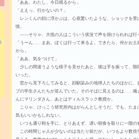
「ああ、わたし、今日残るから」
「ええっ、行かないの？」
レンくんの顔に浮かぶは、心底驚いたような、ショックを受
情。
――そりゃ、大抵の人はこういう状況で声を掛けられれば行
「うーん……まあ、ぼくは行って来るよ。できたら、何かお土
探
から」
「ああ、気をつけて」
少しの間迷うような様子を見せたあと、彼は手を振って、階
いった。
窓から見下ろしてみると、顔馴染みの地球人たちのほかに、
ブの学生さんたちが並んでいた。そのそばに見えるのは……備
んにマリンダさん、あとはディルスラック教授か。
こりゃ、けっこう研究所内はがらんとしそうだ。でも、たま
気もいいかもしれない。
いつも通り鞄を手に、とりあえず、遅い朝食を取りに一階の
この時間じゃ人が少ないのは当たり前だが、いつもより数倍