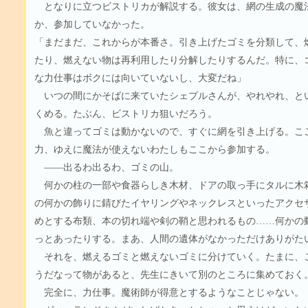
となりに立つビストリカが解説する。彼女は、網の生成の魔
か、参加していなかった。
「まだまだ、これからが本番さ。引き上げたゴミを分類して、
たり、燃えない物は再利用したり分解したりするんだ。特に、
な力仕事はボクには向いていないし、大変だね」
いつの間にかそばに来ていたシェプルさんが、やれやれ、と
くめる。たぶん、ビストリカ狙いだろう。
魚と違ってゴミは動かないので、すぐに網を引き上げる。こ
力、ゆえに魔法が使えないわたしもここから参加する。
――出るわ出るわ、ゴミの山。
何かの柱の一部や食器らしき木材、ドアの取っ手にタルに木
の何かの飾りに錆びたイヤリングやネックレスといったアクセ
めとする布類、本の切れ端や剣の鞘と思われるもの……何かの
っとあったりする。まあ、人間の遺体がなかっただけありがた
それを、燃えるゴミと燃えないゴミに分けていく。たまに、
うだなって物があると、先生にきいて別のところに集めておく
完全に、力仕事。魔術師が得意とするようなことじゃない。