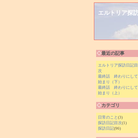
エルトリア探
◇
最近の記事
エルトリア探訪日記目
次
最終話 終わりにして
始まり（下）
最終話 終わりにして
始まり（上）
◇
カテゴリ
日常のこと
(3)
探訪日記目次
(1)
探訪日記
(96)