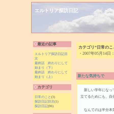
エルトリア探訪日記
◇
最近の記事
カテゴリ“日常のこ
・2007年05月14日
エルトリア探訪日記目
次
最終話 終わりにして
始まり（下）
最終話 終わりにして
新たな気持ちで
始まり（上）
◇
カテゴリ
新しい学年になって
立てるためにも、自
日常のこと
(3)
探訪日記目次
(1)
探訪日記
(96)
なんてのは半分本気