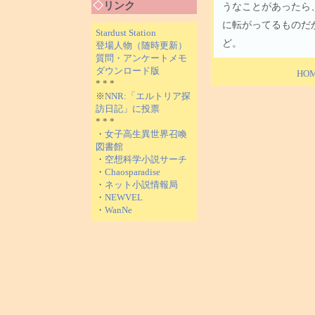
◇
リンク
うなことがあったら
に転がってるものだ
Stardust Station
ど。
登場人物（随時更新）
質問・アンケートメモ
ダウンロード版
HO
* * *
※
NNR:「エルトリア探
訪日記」に投票
* * *
・
女子高生異世界召喚
図書館
・
空想科学小説サーチ
・
Chaosparadise
・
ネット小説情報局
・
NEWVEL
・
WanNe