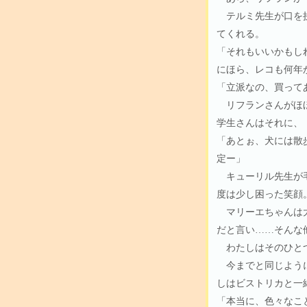
テルミ先生が口を挟
てくれる。
「それもいいかもし
にほら、レコも何年
「立派なの、買って
リフランさんがほほ
学生さんはそれに、
「あとぉ、犬には散
定ー」
キューリル先生が毛
度は少し困った笑顔
マリーエちゃんは大
だと言い……そんな
わたしはそのひとつ
今までと同じように
しはビストリカと一
「本当に、色々なこ