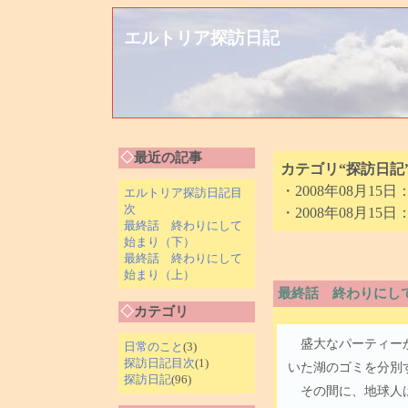
エルトリア探訪日記
◇
最近の記事
カテゴリ“探訪日記
・2008年08月15日
エルトリア探訪日記目
次
・2008年08月15日
最終話 終わりにして
始まり（下）
最終話 終わりにして
始まり（上）
最終話 終わりにし
◇
カテゴリ
盛大なパーティーが
日常のこと
(3)
探訪日記目次
(1)
いた湖のゴミを分別
探訪日記
(96)
その間に、地球人は