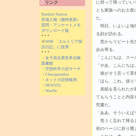
に持って帰っていい
◇
リンク
とも家族へのお土産
Stardust Station
た。
登場人物（随時更新）
質問・アンケートメモ
明日、いよいよ地球
ダウンロード版
る顔が訪れる。
* * *
窓からリビート先生
※
NNR:「エルトリア探
訪日記」に投票
歩み寄る。
* * *
「こんにちは、スー
・
女子高生異世界召喚
図書館
「やあ、こんにちは
・
空想科学小説サーチ
彼がそう言って茶色
・
Chaosparadise
・
ネット小説情報局
「ほら、これ。借り
・
NEWVEL
表紙を見られたが最
・
WanNe
てもらうことと内容
究書だ。
「ああ、そういえば
危うく忘れて帰ると
初のページに折り畳