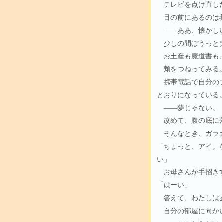
テレビを点け直した
目の前にあるのは
――ああ、懐かし
少しの間ぼうっと突
お土産も魔道書も
頬をつねってみる
携帯電話で自分のブ
とおりになっている
――夢じゃない。
改めて、腹の底に落
そんなとき、ガラ
「ちょっと、アイ。
い」
お母さんが手招き
「はーい」
答えて、わたしは玄
自分の部屋に向か