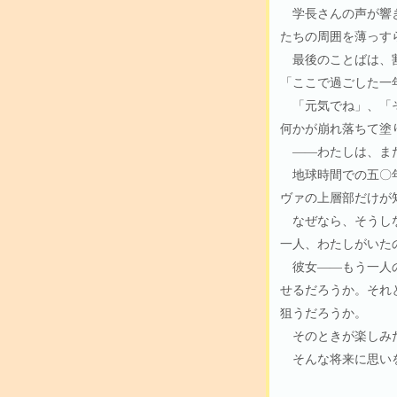
学長さんの声が響き
たちの周囲を薄っす
最後のことばは、割
「ここで過ごした一
「元気でね」、「そ
何かが崩れ落ちて塗
――わたしは、ま
地球時間での五〇年
ヴァの上層部だけが
なぜなら、そうしな
一人、わたしがいた
彼女――もう一人の
せるだろうか。それ
狙うだろうか。
そのときが楽しみだ
そんな将来に思いを