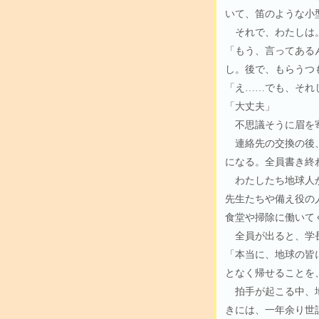
いて、笛のような小
それで、わたしは
「もう、言ってある
し。後で、もらうつ
「え……でも、それ
「大丈夫」
不思議そうに眉を寄
連絡先の交換の後、
になる。全員書き終
わたしたち地球人が
先生たちや備え役の
食堂や掃除に働いて
全員が出ると、学長
「本当に、地球の皆
となく帰せることを
拍手が起こる中、地
きには、一年余り世