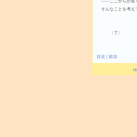
――ここからが長
そんなことを考え
〈了〉
目次
|
前項
H