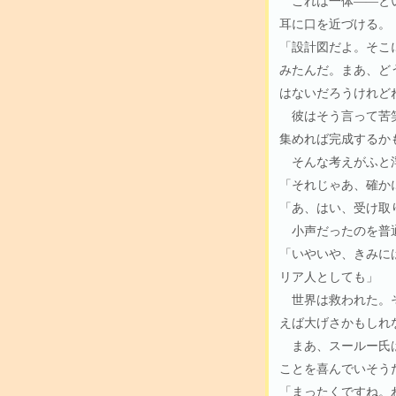
これは一体――とい
耳に口を近づける。
「設計図だよ。そこ
みたんだ。まあ、ど
はないだろうけれど
彼はそう言って苦笑
集めれば完成するか
そんな考えがふと浮
「それじゃあ、確か
「あ、はい、受け取
小声だったのを普通
「いやいや、きみに
リア人としても」
世界は救われた。そ
えば大げさかもしれ
まあ、スールー氏は
ことを喜んでいそう
「まったくですね。