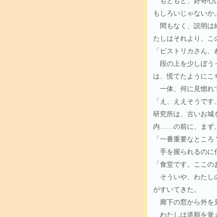
もともと、好奇心は
もしろいじゃないか
間もなく、説明は終
たしはそれより、こ
「ビストリカさん、
段の上を少しぼうっ
は、慌てたようにこ
一体、何に見惚れ
「え、ええそうです
研究所は、古いお城
内……の前に、まず
「一番重要なところ
手を握られるのに
「食堂です。ここの
そういや、わたしの
がすいてきた。
廊下の窓から外を見
わたしは道順を覚え