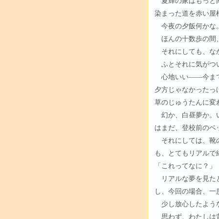
夏輝の家はもっと南
染まった道を赤い屋
今夜の夕飯何かな。
ほんの十数歩の間、
それにしても、なか
ふとそれに気がつい
心地いい――今まで
夕方じゃなかったっ
草のじゅうたんに変
幻か、白昼夢か。い
はまだ、登校前のベ
それにしては、靴の
も、とてもリアルで
「これってなに？」
リアルな夢を見たと
し、今回の場合、一
少し放心したような
思わず、わたしは背