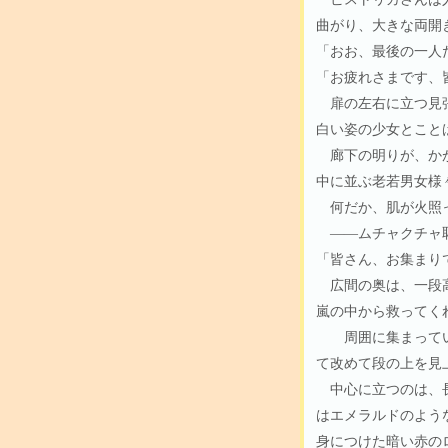
曲がり、大きな両開
「おお、最後の一人
「お疲れさまです、
扉の左右に立つ見張
白い姿の少女とこと
廊下の明りが、かが
中に並ぶ老若男女様
何だか、肌が火照
――ムチャクチャ
「皆さん、お集まり
広間の奥は、一段高
嵐の中から救ってく
周囲に集まってい
て改めて段の上を見
中心に立つのは、長
はエメラルドのよう
身につけた暗い赤の