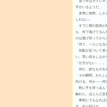
追っ手はカメレオン
手がいるようだ。
多勢に無勢。しかし
しれない。
すでに脚の筋肉が悲
も、何で逃げてるん
のは逃げ切ってから
「待て、一人になる
気配が近づいて来る
い。荒い息をしなが
「仕方がない……」
何か、妙なものを
その瞬間、わたしは
向ける。何か――何
鞄に手を突っ込んで
触れた。ほとんど反
牽制にでもなればい
ず、走り続ける。