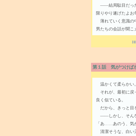
――結局駄目だった
限りやり遂げたよお
薄れていく意識の中
男たちの会話が聞こ
H
第１話 気がつけば
温かくて柔らかい
それが、最初に戻っ
良く似ている。
だから、きっと目を
――しかし、そん
「あ……あのう、気
清潔そうな、白い