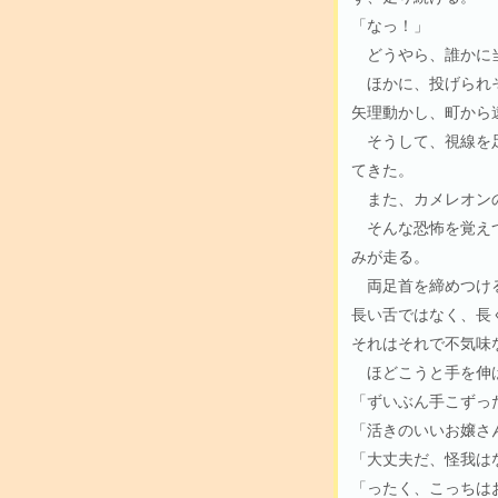
「なっ！」
どうやら、誰かに当
ほかに、投げられそ
矢理動かし、町から
そうして、視線を足
てきた。
また、カメレオン
そんな恐怖を覚えつ
みが走る。
両足首を締めつける
長い舌ではなく、長
それはそれで不気味
ほどこうと手を伸ば
「ずいぶん手こずっ
「活きのいいお嬢さ
「大丈夫だ、怪我は
「ったく、こっちは