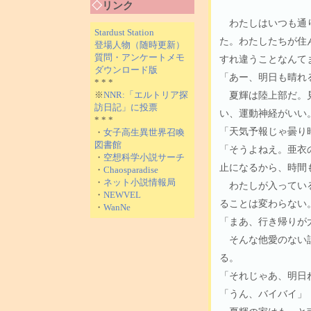
◇
リンク
わたしはいつも通り
Stardust Station
た。わたしたちが住
登場人物（随時更新）
質問・アンケートメモ
すれ違うことなんて
ダウンロード版
「あー、明日も晴れ
* * *
夏輝は陸上部だ。見
※
NNR:「エルトリア探
訪日記」に投票
い、運動神経がいい
* * *
「天気予報じゃ曇り
・
女子高生異世界召喚
図書館
「そうよねえ。亜衣
・
空想科学小説サーチ
止になるから、時間
・
Chaosparadise
・
ネット小説情報局
わたしが入っている
・
NEWVEL
ることは変わらない
・
WanNe
「まあ、行き帰りが
そんな他愛のない話
る。
「それじゃあ、明日
「うん、バイバイ」