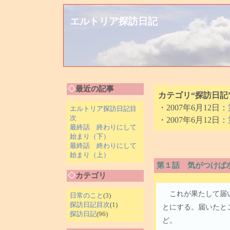
エルトリア探訪日記
◇
最近の記事
カテゴリ“探訪日記
・2007年6月12日：
エルトリア探訪日記目
次
・2007年6月12日：
最終話 終わりにして
始まり（下）
最終話 終わりにして
始まり（上）
第１話 気がつけば
◇
カテゴリ
これが果たして届い
日常のこと
(3)
探訪日記目次
(1)
とにする。届いたと
探訪日記
(96)
ど。