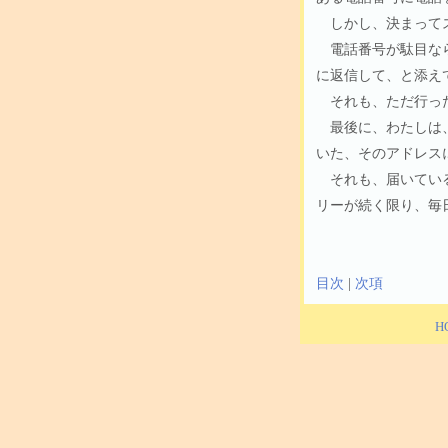
しかし、決まってス
電話番号が駄目なら
に返信して、と添え
それも、ただ行った
最後に、わたしは、
いた、そのアドレス
それも、届いている
リーが続く限り、毎
目次
|
次項
H