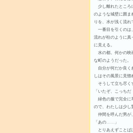
少し離れたところに
のような城壁に囲ま
りを、水が浅く流れ
一番目を引くのは、
流れが柱のように真
に見える。
水の都。何かの映画
な町のようだった。
自分が何だか良くわ
しはその風景に見惚
そうして立ち尽くす
「いたぞ、こっちだ
緑色の服で完全に草
ので、わたしは少し
仲間を呼んだ男が、
「あの……」
とりあえずことばは