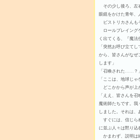
その少し後ろ、左右
眼鏡をかけた青年、
ビストリカさんもそ
ロールプレイングゲ
く出てくる、『魔法
「突然お呼び立てし
から、皆さんがなぜ
します」
「召喚された……？
「ここは、地球じゃ
どこかから声が上が
「ええ、皆さんを召
魔術師たちです。我
しました。それは、
すぐには、信じられ
に並ぶ人々は黙り込
かまわず、説明は