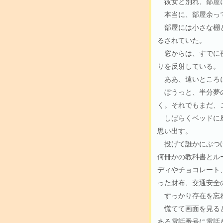
彼女と別れ、部屋に
本当に、部屋余って
部屋には小さな棚と
るされていた。
窓からは、すでに夜
りを反射している。
ああ、遠いところ
ぼうっと、半分夢の
く。それでもまだ、
しばらくベッドに座
思い出す。
投げて誰かにぶつけ
何冊かの教科書とル
ディやチョコレート
った財布、交通安全
すっかり存在を忘
慌てて画面を見ると
ある電話番号に電話