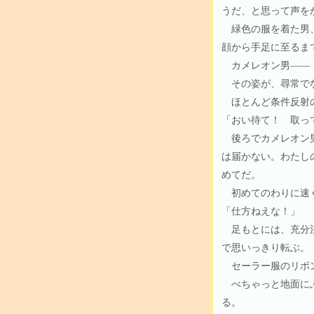
うだ、と思って声を
緑色の服を着た男、
顔から手足に至るま
カメレオン男――
その姿が、尋常で
ほとんど条件反射の
「おい待て！ 取っ
後ろでカメレオン男
は届かない。わたし
めてだ。
初めてのわりに速く
「仕方ねえな！」
足もとには、充分注
で思いっきり転ぶ。
セーラー服のリボン
べちゃっと地面にぶ
る。