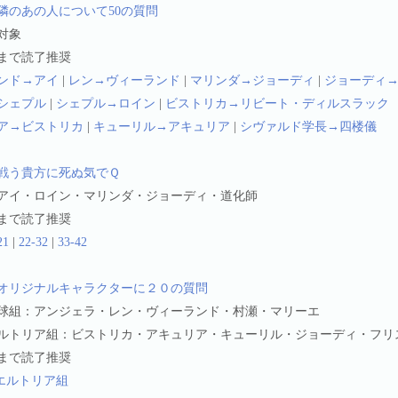
隣のあの人について50の質問
対象
話まで読了推奨
ンド→アイ
|
レン→ヴィーランド
|
マリンダ→ジョーディ
|
ジョーディ
シェプル
|
シェプル→ロイン
|
ビストリカ→リビート・ディルスラック
ア→ビストリカ
|
キューリル→アキュリア
|
シヴァルド学長→四楼儀
戦う貴方に死ぬ気でＱ
アイ・ロイン・マリンダ・ジョーディ・道化師
話まで読了推奨
21
|
22-32
|
33-42
オリジナルキャラクターに２０の質問
球組：アンジェラ・レン・ヴィーランド・村瀬・マリーエ
ルトリア組：ビストリカ・アキュリア・キューリル・ジョーディ・フリ
話まで読了推奨
エルトリア組