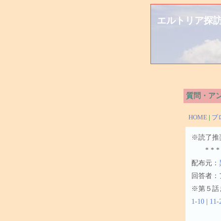
エルトリア探
質問・ア
HOME
|
ブ
※読了推
* * *
配布元：
回答者：
※第５話
1-10
|
11-