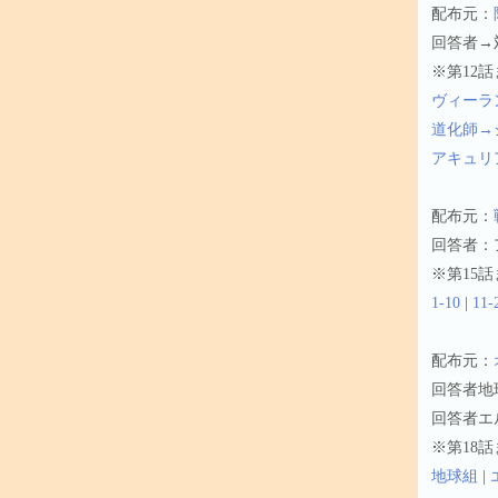
配布元：
回答者→
※第12
ヴィーラ
道化師→
アキュリ
配布元：
回答者：
※第15
1-10
|
11-
配布元：
回答者地
回答者エ
※第18
地球組
|