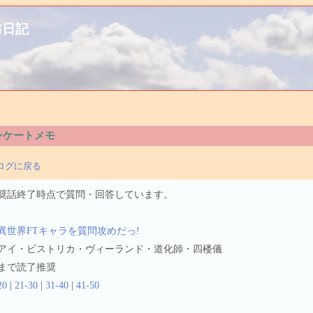
訪日記
ンケートメモ
ログに戻る
奨話終了時点で質問・回答しています。
異世界FTキャラを質問攻めだっ!
アイ・ビストリカ・ヴィーランド・道化師・四楼儀
まで読了推奨
20
|
21-30
|
31-40
|
41-50