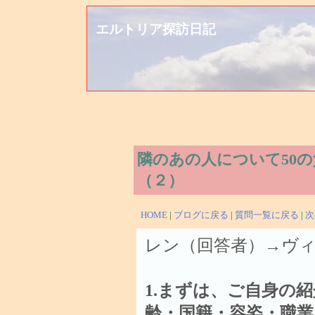
エルトリア探訪日記
隣のあの人について50の
（２）
HOME
|
ブログに戻る
|
質問一覧に戻る
|
次
レン（回答者）→ヴ
1.まずは、ご自身の
齢・国籍・容姿・職