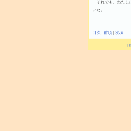
それでも、わたしは
いた。
目次
|
前項
|
次項
H