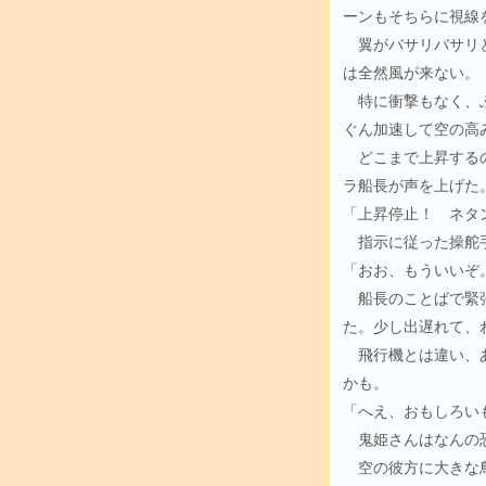
ーンもそちらに視線
翼がバサリバサリと
は全然風が来ない。
特に衝撃もなく、ふ
ぐん加速して空の高
どこまで上昇するの
ラ船長が声を上げた
「上昇停止！ ネタ
指示に従った操舵手
「おお、もういいぞ
船長のことばで緊張
た。少し出遅れて、
飛行機とは違い、あ
かも。
「へえ、おもしろい
鬼姫さんはなんの恐
空の彼方に大きな鳥