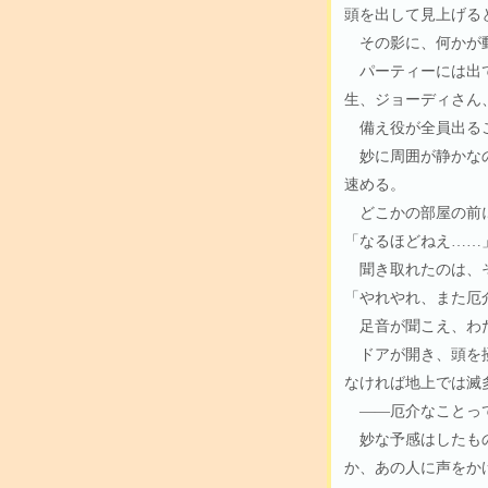
頭を出して見上げる
その影に、何かが動
パーティーには出て
生、ジョーディさん
備え役が全員出るこ
妙に周囲が静かなの
速める。
どこかの部屋の前に
「なるほどねえ……
聞き取れたのは、そ
「やれやれ、また厄
足音が聞こえ、わた
ドアが開き、頭を掻
なければ地上では滅
――厄介なことっ
妙な予感はしたもの
か、あの人に声をか