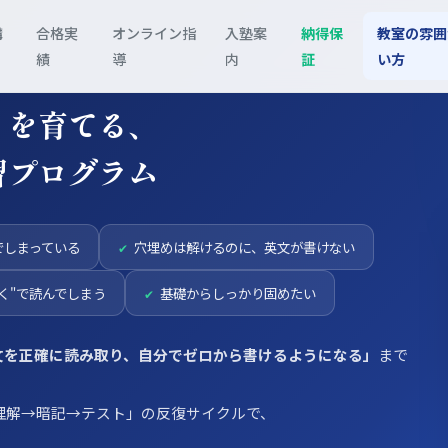
講
合格実
オンライン指
入塾案
納得保
教室の雰囲
績
導
内
証
い方
」を育てる、
習プログラム
でしまっている
穴埋めは解けるのに、英文が書けない
く"で読んでしまう
基礎からしっかり固めたい
文を正確に読み取り、自分でゼロから書けるようになる」
まで
理解→暗記→テスト」の反復サイクルで、