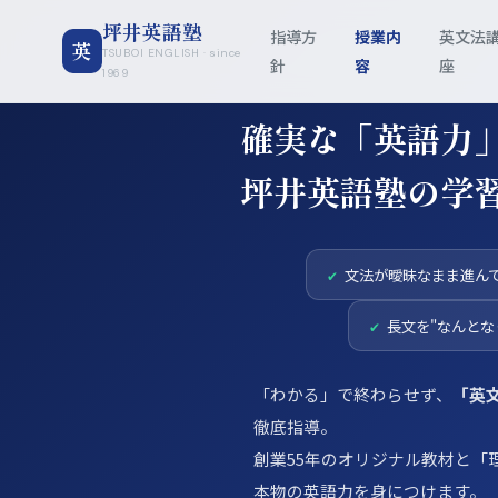
坪井英語塾
指導方
授業内
英文法
英
TSUBOI ENGLISH · since
針
容
座
1969
確実な「英語力
坪井英語塾の学
文法が曖昧なまま進ん
長文を"なんとな
「わかる」で終わらせず、
「英
徹底指導。
創業55年のオリジナル教材と「
本物の英語力を身につけます。