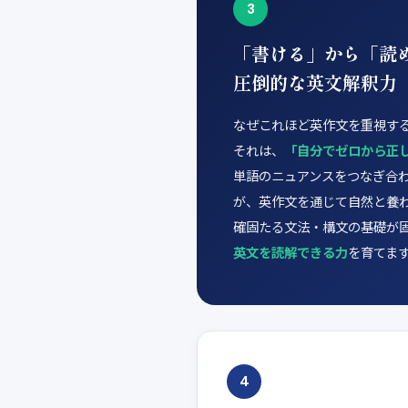
3
「書ける」から「読
圧倒的な英文解釈力
なぜこれほど英作文を重視す
それは、
「自分でゼロから正
単語のニュアンスをつなぎ合わ
が、英作文を通じて自然と養
確固たる文法・構文の基礎が
英文を読解できる力
を育てま
4