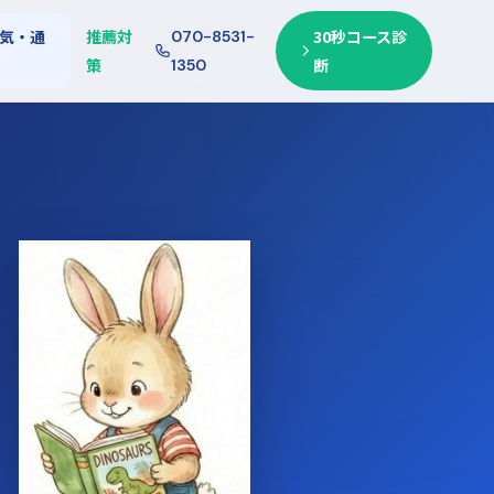
気・通
推薦対
30秒コース診
070-8531-
策
断
1350