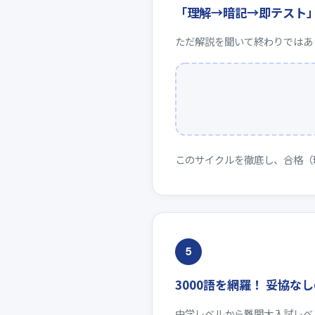
「理解→暗記→即テスト
ただ解説を聞いて終わりではあ
このサイクルを徹底し、合格（
5
3000語を網羅！ 妥協
中学レベルから難関大入試レベ