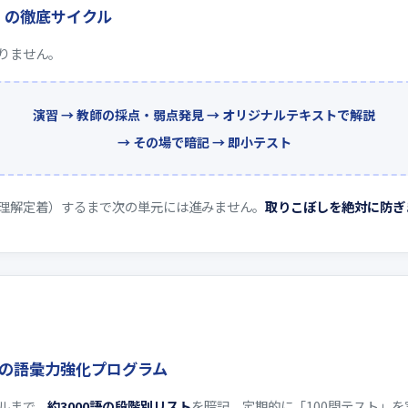
」の徹底サイクル
りません。
演習 → 教師の採点・弱点発見 → オリジナルテキストで解説
→ その場で暗記 → 即小テスト
理解定着）するまで次の単元には進みません。
取りこぼしを絶対に防ぎ
なしの語彙力強化プログラム
ルまで、
約3000語の段階別リスト
を暗記。定期的に「100問テスト」