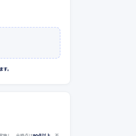
ます。
を実施し、合格点は
90点以上
。不