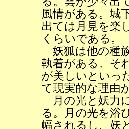
る。雲が少々出
風情がある。城
出ては月見を楽
くらいである。
妖狐は他の種族
執着がある。そ
が美しいといっ
て現実的な理由
月の光と妖力に
る。月の光を浴
幅されるし、妖