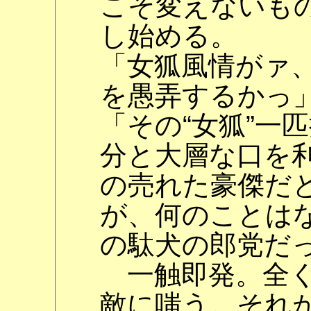
こそ変えないも
し始める。
「女狐風情がァ
を愚弄するかっ
「その“女狐”一
分と大層な口を
の売れた豪傑だ
が、何のことは
の駄犬の郎党だ
一触即発。全く
敵に嗤う。それ