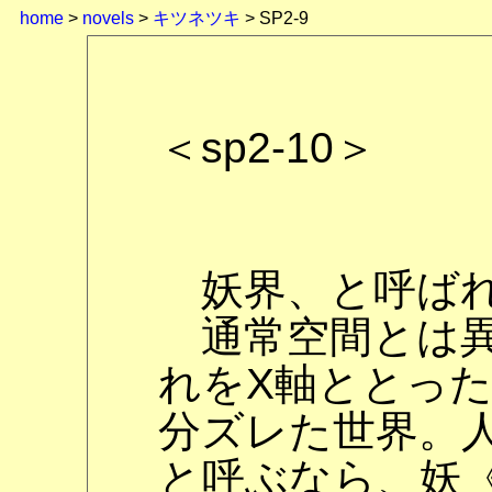
home
>
novels
>
キツネツキ
> SP2-9
＜sp2-10＞
妖界、と呼ばれ
通常空間とは異
れをX軸ととっ
分ズレた世界。
と呼ぶなら、妖