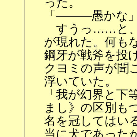
った。
「―――愚かな
すうっ……と、
が現れた。何も
鋼牙が戦斧を投
クヨミの声が聞
浮いていた。
「我が幻界と下
まし》の区別もつ
名を冠してはい
当に犬であった