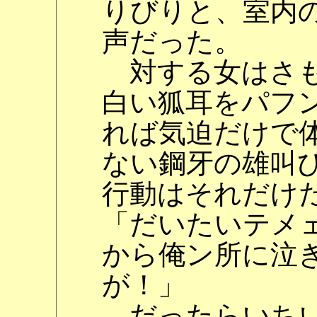
りびりと、室内
声だった。
対する女はさも
白い狐耳をパフ
れば気迫だけで
ない鋼牙の雄叫
行動はそれだけ
「だいたいテメ
から俺ン所に泣
が！」
だったらいちい