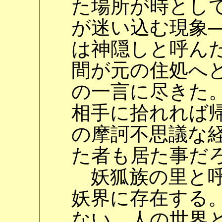
た場所が時とし
が迷い込む現象
は神隠しと呼んだ
間が元の住処へ
の一言に尽きた。
相手に拾れれば
の摩訶不思議な
た者も居た事だ
妖狐族の里と呼
妖界に存在する
ない。人の世界