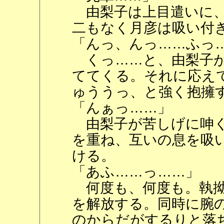
由梨子は上目遣いに、
二もなく月彦は吸い付
「んっ、んっ……ふっ
くっ……と、由梨子が
ててくる。それに応え
ゅううっ、と強く抱擁
「んぁっ……」
由梨子が苦しげに呻く
を重ね、互いの息を吸
ける。
「あふ……っ……」
何度も、何度も。執拗
を解放する。同時に腕
のからだがするりと落