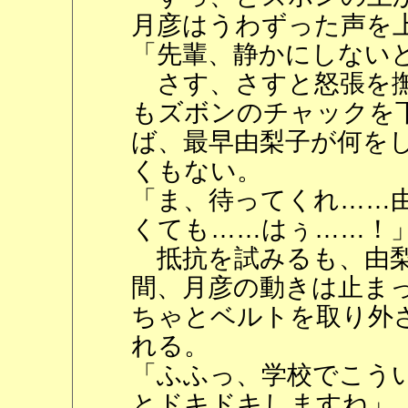
月彦はうわずった声を
「先輩、静かにしない
さす、さすと怒張を撫
もズボンのチャックを
ば、最早由梨子が何を
くもない。
「ま、待ってくれ……
くても……はぅ……！
抵抗を試みるも、由梨
間、月彦の動きは止ま
ちゃとベルトを取り外
れる。
「ふふっ、学校でこう
とドキドキしますね」