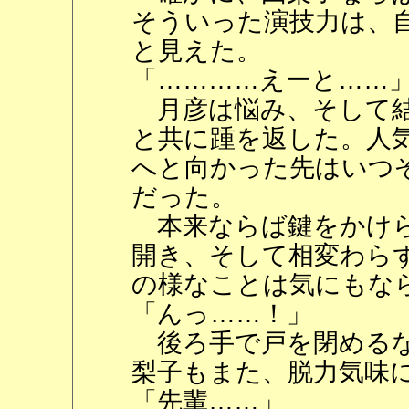
そういった演技力は、
と見えた。
「…………えーと……
月彦は悩み、そして結
と共に踵を返した。人
へと向かった先はいつ
だった。
本来ならば鍵をかけら
開き、そして相変わら
の様なことは気にもな
「んっ……！」
後ろ手で戸を閉めるな
梨子もまた、脱力気味
「先輩……」