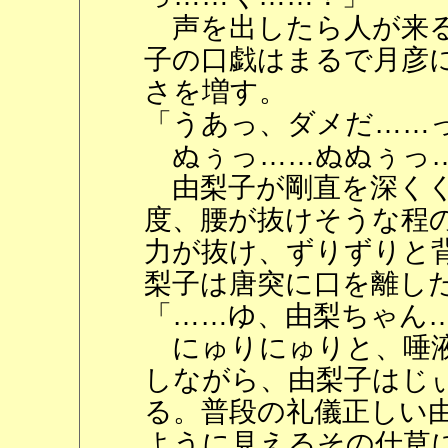
声を出したら人が来る
子の口戯はまるで月彦
さを増す。
「うあっ、ダメだ……
ぬぅっ……ぬぬぅっ
由梨子が剛直を深くく
度、腰が抜けそうな程
力が抜け、ずりずりと
梨子は唐突に口を離し
「……ゆ、由梨ちゃん
にゅりにゅりと、唾液
しながら、由梨子はじ
る。普段の礼儀正しい
ように見えるその仕草