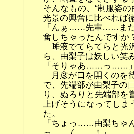
そんなもの、“制服姿の
光景の興奮に比べれば
「んぁ……先輩……ま
奮しちゃったんですか
唾液でてらてらと光沢
ら、由梨子は妖しい笑
「そりゃあ……っ……
月彦が口を開くのを待
で、先端部が由梨子の
り、ぬろりと先端部を
上げそうになってしま
た。
「ちょっ……由梨ちゃ
っ……く……！」