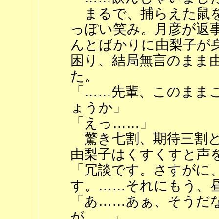
まるで、捕らえた鼠を
っぽい笑み。月彦が返
んとばかりに由梨子が
困り、結局無言のまま
た。
「……先輩、このまま
ょうか」
「えっ……」
驚き七割、期待三割と
由梨子はくすくすと声
「冗談です。さすがに
す。……それにもう、
「あ……あぁ、そうだ
が……」