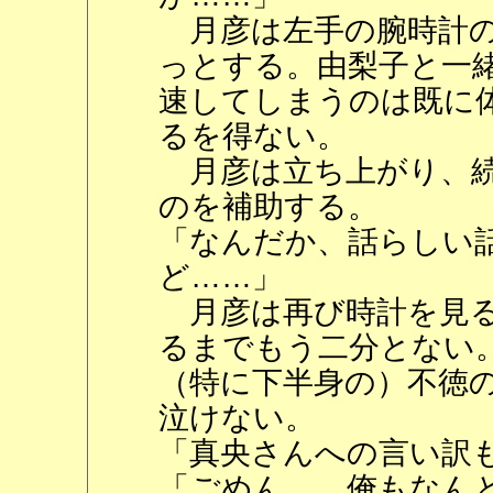
月彦は左手の腕時計の
っとする。由梨子と一
速してしまうのは既に
るを得ない。
月彦は立ち上がり、続
のを補助する。
「なんだか、話らしい
ど……」
月彦は再び時計を見る
るまでもう二分とない
（特に下半身の）不徳
泣けない。
「真央さんへの言い訳
「ごめん……俺もなん