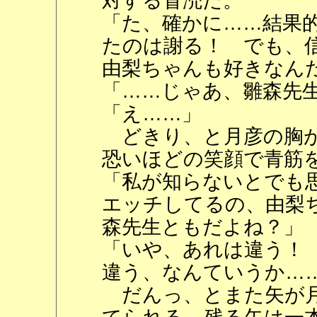
対する冒涜だ。
「た、確かに……結果
たのは謝る！ でも、
由梨ちゃんも好きなん
「……じゃあ、雛森先
「え……」
どきり、と月彦の胸が
恐いほどの笑顔で青筋
「私が知らないとでも
エッチしてるの、由梨
森先生ともだよね？」
「いや、あれは違う！
違う、なんていうか…
だんっ、とまた矢が月