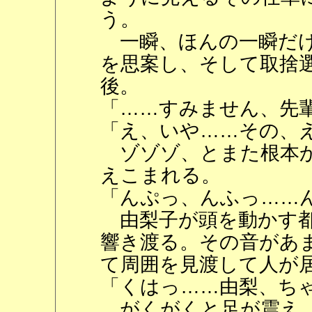
う。
一瞬、ほんの一瞬だけ
を思案し、そして取捨
後。
「……すみません、先
「え、いや……その、
ゾゾゾ、とまた根本か
えこまれる。
「んぷっ、んふっ……
由梨子が頭を動かす都
響き渡る。その音があ
て周囲を見渡して人が
「くはっ……由梨、ち
がくがくと足が震え、