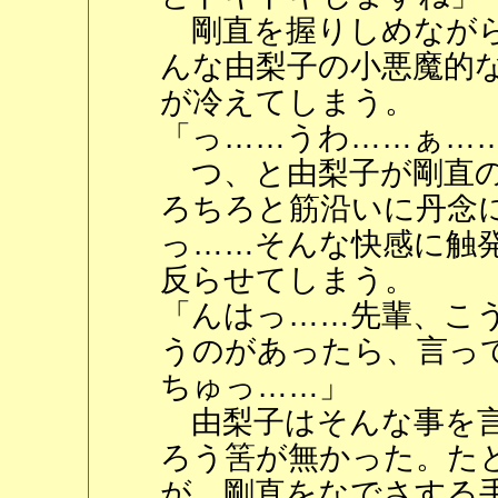
剛直を握りしめながら
んな由梨子の小悪魔的
が冷えてしまう。
「っ……うわ……ぁ…
つ、と由梨子が剛直の
ろちろと筋沿いに丹念
っ……そんな快感に触
反らせてしまう。
「んはっ……先輩、こ
うのがあったら、言っ
ちゅっ……」
由梨子はそんな事を言
ろう筈が無かった。た
が、剛直をなでさする