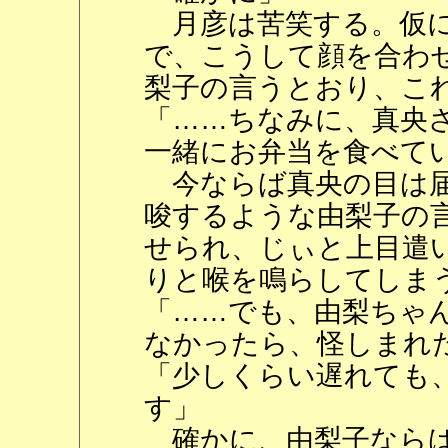
月彦は苦笑する。仮に
で、こうして顔を合わ
梨子の言うとおり、こ
「……ちなみに、真央
一緒にお弁当を食べて
今ならば真央の目は届
唆するような由梨子の
せられ、じぃと上目遣
りと喉を鳴らしてしま
「……でも、由梨ちゃ
なかったら、怪しまれ
「少しくらい遅れても
す」
確かに、由梨子ならば