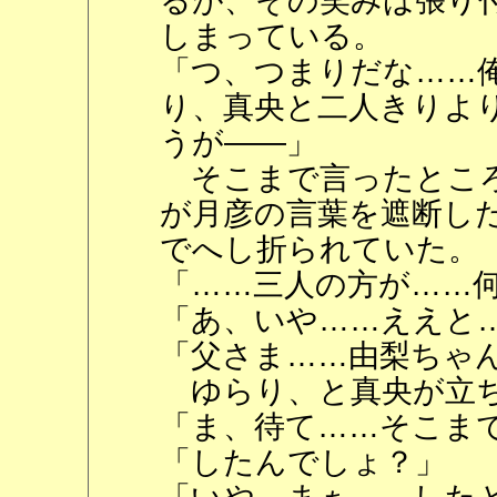
るが、その笑みは張り
しまっている。
「つ、つまりだな……
り、真央と二人きりよ
うが――」
そこまで言ったところ
が月彦の言葉を遮断し
でへし折られていた。
「……三人の方が……
「あ、いや……ええと
「父さま……由梨ちゃ
ゆらり、と真央が立
「ま、待て……そこま
「したんでしょ？」