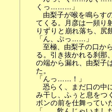
くっ………」
由梨子が喉を鳴らすの
てくる。月彦は一頻り
りずりと崩れ落ち、尻
「ん、ぷっ……」
至極、由梨子の口から
る。引き抜かれる刹那
の端から漏れ、由梨子
た。
「んっ……！」
恐らく、まだ口の中に
み干し、ふぅと息をつ
ボンの前を仕舞ってい
「……飲んじゃいまし