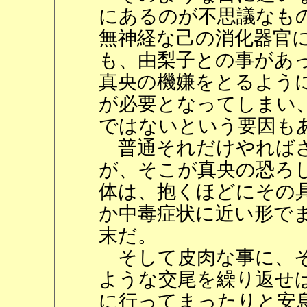
にあるのが不思議なも
無神経な己の消化器官
も、由梨子との事があ
真央の機嫌をとるよう
が必要となってしまい
ではないという要因も
普通それだけやればさ
が、そこが真央の恐ろ
体は、抱くほどにその
か中毒症状に近い形で
末だ。
そして皮肉な事に、そ
ような交尾を繰り返せ
に行ってまったりと安