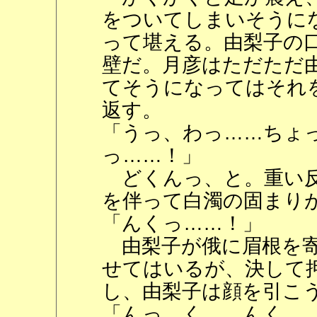
をついてしまいそうに
って堪える。由梨子の
壁だ。月彦はただただ
てそうになってはそれ
返す。
「うっ、わっ……ちょ
っ……！」
どくんっ、と。重い反
を伴って白濁の固まり
「んくっ……！」
由梨子が俄に眉根を寄
せてはいるが、決して
し、由梨子は顔を引こ
「んっ、く……んく…