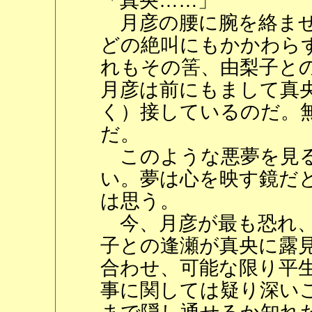
「真央……」
月彦の腰に腕を絡ませ
どの絶叫にもかかわら
れもその筈、由梨子と
月彦は前にもまして真
く）接しているのだ。
だ。
このような悪夢を見る
い。夢は心を映す鏡だ
は思う。
今、月彦が最も恐れ、
子との逢瀬が真央に露
合わせ、可能な限り平
事に関しては疑り深い