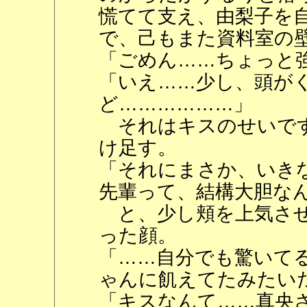
慌てて支え、由梨子を
で、己もまた資料室の
「ごめん……ちょっと
「いえ……少し、頭が
ど………………」
それはキスのせいです
け足す。
「それにまさか、いき
先輩って、結構大胆な
と、少し頬を上気させ
った顔。
「……自分でも驚いて
ゃんに飢えてたみたい
「キスなんて……真央