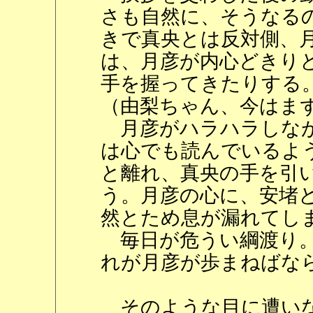
さも自然に、そうなる
きで真央とは反対側、
は、月彦が内心どきり
手を握ってきたりする
（由梨ちゃん、今はま
月彦がハラハラしなが
は心でも読んでいるよ
と離れ、真央の手を引
う。月彦の心に、安堵
然とため息が漏れてし
毎日が危うい綱渡り。
れが月彦が歩まねばな
そのような目に遭いな