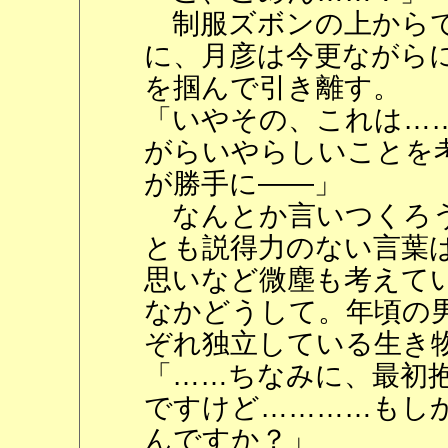
制服ズボンの上からで
に、月彦は今更ながら
を掴んで引き離す。
「いやその、これは…
がらいやらしいことを
が勝手に――」
なんとか言いつくろう
とも説得力のない言葉
思いなど微塵も考えてい
なかどうして。年頃の
ぞれ独立している生き
「……ちなみに、最初
ですけど…………もし
んですか？」