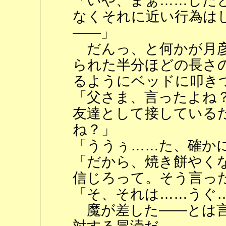
「いや、まぁ……した
なくそれに近い行為は
――」
だんっ、と何かが月彦
られた半分ほどの長さ
るようにベッドに叩き
「父さま、言ったよね
友達として接している
ね？」
「ううぅ……た、確か
「だから、焼き餅やく
信じろって。そう言っ
「そ、それは……うぐ
魔が差した――とは言