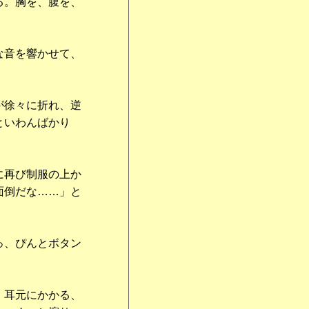
る。胸を、腹を、
な音を響かせて、
が徐々に折れ、逆
といわんばかり
に再び制服の上か
面倒だな……」と
っ、ぴんとボタン
。耳元にかかる、