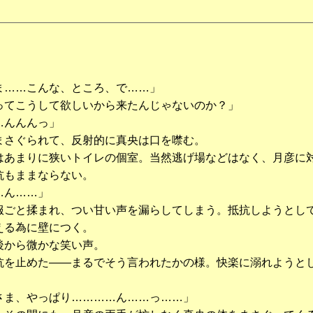
ま……こんな、ところ、で……」
ってこうして欲しいから来たんじゃないのか？」
…んんんっ」
さぐられて、反射的に真央は口を噤む。
あまりに狭いトイレの個室。当然逃げ場などはなく、月彦に
抗もままならない。
…ん……」
ごと揉まれ、つい甘い声を漏らしてしまう。抵抗しようとし
える為に壁につく。
から微かな笑い声。
を止めた――まるでそう言われたかの様。快楽に溺れようと
。
さま、やっぱり…………ん……っ……」