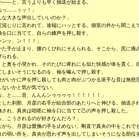
――と、言うよりも早く抽送が始まる。
あっ……ぅッ！」
んな大きな声出していいのか？」
混じりに言われて、途端にハッとする。個室の外から聞こえ
袖を口に当てて、自らの嬌声を押し殺す。
ンンッ、ン！！！」
た手が止まり、腰のくびれにそえられる。そこから、尻に痛
げられる。
と奥を小突かれ、そのたびに痺れにも似た快感が体を貫く。
てしまいそうになるのを、袖を噛んで押し殺す。
がいかに声を押し殺しても肉と肉がぶつかる派手な音は無慈
しないかと気が気でない。
お、と……音、んんんンゥゥゥゥ！！！！！！」
した刹那、月彦の右手が結合部のあたりへと伸びる。抽送さ
撫され、真央は咄嗟に袖を口に当てて己の声を押し殺した。
ら、こうされるのが好きなんだろ？」
がら、月彦は愛撫の手を止めない。剛直で真央の中をこれで
央の弱い所を。真央が思わず声を出してしまいそうになる部位