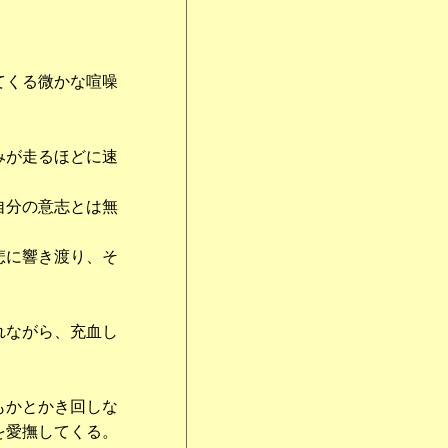
てくる微かな喧噪
みが走るほどに速
自分の意志とは無
悲に響き渡り、そ
れながら、充血し
もかとかき回しな
を愛撫してくる。