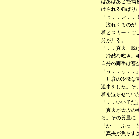
はあはあと怪我
けられる強ばり
「っ……ン……
溢れくるのが、
着とスカートご
分が居る。
「……真央、脱
冷酷な呟き。犯
自分の両手は塞
「ぅ……っ……
月彦の冷徹な言
返事をした。そ
着を湿らせてい
「……いい子だ
真央が太股の半
る。その質量に
「か……ふっ…
「真央が焦らす