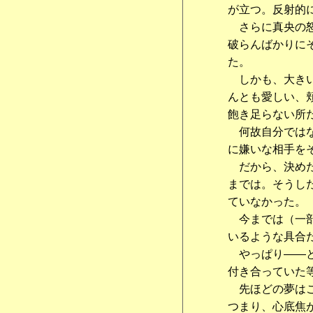
が立つ。反射的
さらに真央の怒
破らんばかりに
た。
しかも、大きい
んとも愛しい、
飽き足らない所
何故自分ではな
に嫌いな相手を
だから、決めた
までは。そうし
ていなかった。
今までは（一部
いるような具合
やっぱり――と
付き合っていた
先ほどの夢はこ
つまり、心底焦