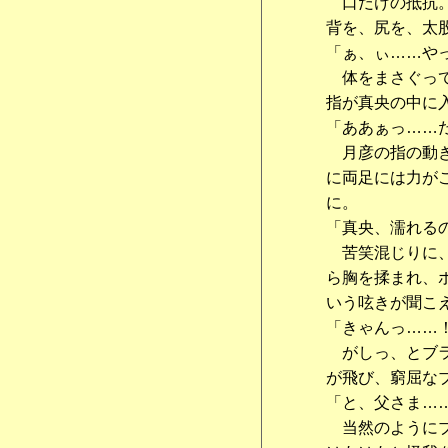
口だけの抵抗。
背を、尻を、太
「ぁ、ぃ……や
体をまさぐって
指が真央の中に
「ああぁっ……
月彦の指の動き
に両足には力が
に。
「真央、濡れる
苦笑混じりに、
ら胸を揉まれ、
いう呟きが聞こ
「きゃんっ……
がしっ、とブラ
が飛び、窮屈な
「と、父さま…
当然のようにブ