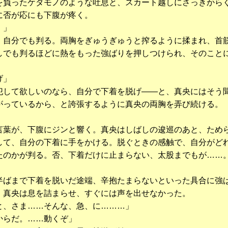
を負ったケダモノのような吐息と、スカート越しにさっきから
に否が応にも下腹が疼く。
！」
自分でも判る。両胸をぎゅうぎゅうと搾るように揉まれ、首
しでも判るほどに熱をもった強ばりを押しつけられ、そのこと
げ」
して欲しいのなら、自分で下着を脱げ――と、真央にはそう
がっているから、と誇張するように真央の両胸を弄び続ける。
」
葉が、下腹にジンと響く。真央はしばしの逡巡のあと、ため
して、自分の下着に手をかける。脱ぐときの感触で、自分がど
たのかが判る。否、下着だけに止まらない、太股までもが……
」
ばまで下着を脱いだ途端、辛抱たまらないといった具合に強
、真央は息を詰まらせ、すぐには声を出せなかった。
と、さま……そんな、急、に………」
からだ。……動くぞ」