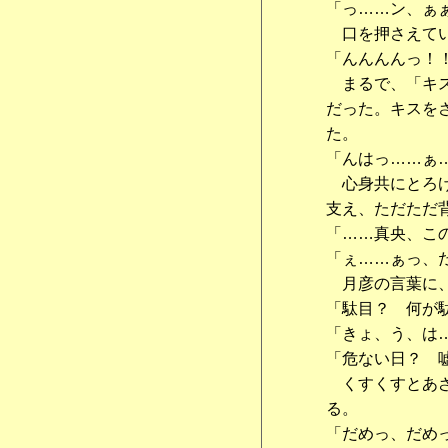
「っ……ン、ぁ
口を押さえてい
「んんんんっ！
まるで、「キス
だった。キスを
た。
「んはっ……ぁ
心身共にとろけ
支え、ただただ
「……真央、こ
「ぇ……ぁっ、
月彦の言葉に、
「駄目？ 何が
「きょ、う、は
「危ない日？ 
くすくすとあざ
る。
「だめっ、だめ