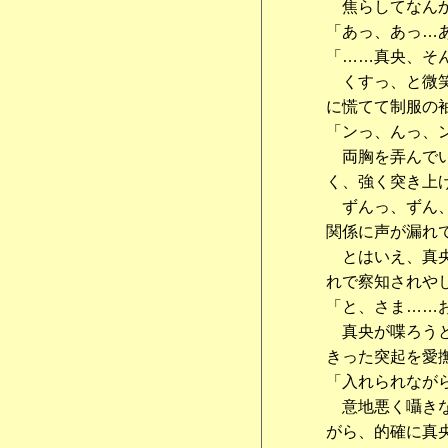
焦らしてなんか
「あっ、あっ…
「……真央、そ
くすっ、と微笑
に慌てて制服の
「ンっ、んっ、
両胸を弄んでい
く、強く突き上
ずんっ、ずん、
関係に声が漏れ
とはいえ、真央
れで察知されや
「と、さま……
真央が喋ろうと
きった突起を愛
「入れられなが
意地悪く囁きな
がら、的確に真