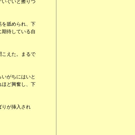
ぐいぐいと擦りつ
筋を舐められ、下
に期待している自
聞こえた。まるで
らいがちにはいと
れほど興奮し、下
。
ばりが挿入され