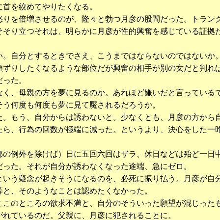
に首を絞めてやりたくなる。
りを倍増させるのが、隆々と勃つ月彦の股間だった。トラン
そそり立つそれは、明らかに月彦が性的興奮を感じている証拠
。自分とするときでさえ、こうまではならないのではないか
頬ずりしたくなるような部位だが興奮の相手が別の女だと判れ
だった。
く、母親の方を夢に見るのか。あれほど嫌いだと言っている
そう何度も何度も夢に見て魘されるだろうか。
。もう、自分からは誘わないと。少なくとも、月彦の方から
たら、行為の回数が極端に減った。というより、決心をした一
の例外を除けば）日に五回六回はザラ、休日などは殆ど一日
だった。それが自分が誘わなくなった途端、急にゼロ。
いう疑念が起きそうになるのを、必死に振り払う。月彦が自
等と、そのようなことは認めたくなかった。
このところの欲求不満と、自分のそういった願望が混じった
がれているのだ。父親に、月彦に犯されることに。