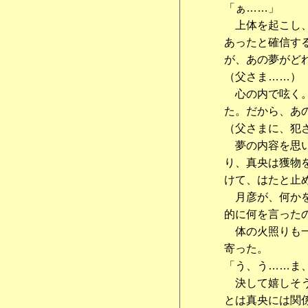
「ぁ……」
上体を起こし、
あったと確信す
が、あの夢がど
（父さま……）
心の内で呟く。
た。だから、あ
（父さまに、犯
夢の内容を思い
り、真央は獲物
けて、はたと止
月彦が、何かを
的に何を言った
体の火照りも一
寄った。
「う、う……ま
決して嬉しそう
とは真央には関