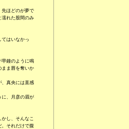
、先ほどのが夢で
と濡れた股間のみ
してはいなかっ
が早鐘のように鳴
のまま唇を奪いか
が、真央には直感
うに、月彦の眉が
しかし、そんなこ
だ。それだけで腹