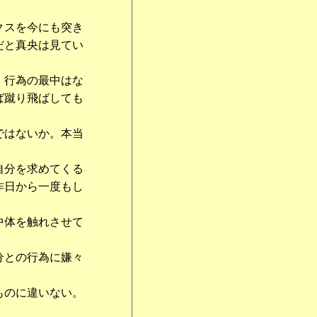
クスを今にも突き
だと真央は見てい
。行為の最中はな
ば蹴り飛ばしても
ではないか。本当
自分を求めてくる
昨日から一度もし
中体を触れさせて
分との行為に嫌々
ものに違いない。