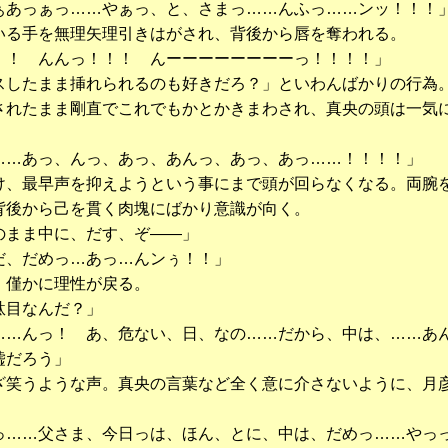
ぁあっぁっ……やぁっ、と、さまっ……んふっ……ンッ！！！
る手を無理矢理引きはがされ、背後から唇を奪われる。
！！ んんっ！！！ んーーーーーーーーっ！！！！」
したまま挿れられるのも好きだろ？」といわんばかりの行為
されたまま剛直でこれでもかとかきまわされ、真央の頭は一気
……あっ、んっ、あっ、あんっ、あっ、あっ……！！！！」
、最早声を抑えようという事にまで頭が回らなくなる。両腕
背後から己を貫く肉塊にばかり意識が向く。
のまま中に、だす、ぞ――」
だ、だめっ…あっ…んンぅ！！」
僅かに理性が戻る。
駄目なんだ？」
……んっ！ あ、危ない、日、なの……だから、中は、……あ
嘘だろう」
笑うような声。真央の言葉など全く意に介さないように、月
っ……父さま、今日っは、ほん、とに、中は、だめっ……やっ