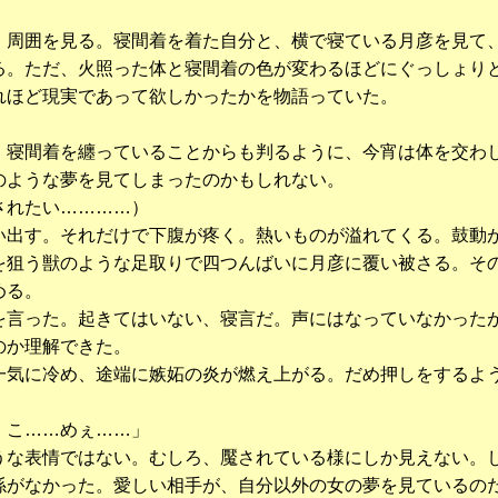
周囲を見る。寝間着を着た自分と、横で寝ている月彦を見て
る。ただ、火照った体と寝間着の色が変わるほどにぐっしょり
れほど現実であって欲しかったかを物語っていた。
寝間着を纏っていることからも判るように、今宵は体を交わ
のような夢を見てしまったのかもしれない。
されたい…………）
出す。それだけで下腹が疼く。熱いものが溢れてくる。鼓動
を狙う獣のような足取りで四つんばいに月彦に覆い被さる。そ
める。
言った。起きてはいない、寝言だ。声にはなっていなかった
のか理解できた。
気に冷め、途端に嫉妬の炎が燃え上がる。だめ押しをするよ
、こ……めぇ……」
な表情ではない。むしろ、魘されている様にしか見えない。
係がなかった。愛しい相手が、自分以外の女の夢を見ているの