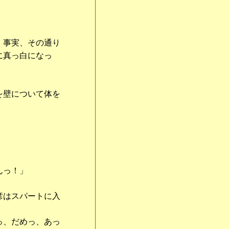
」
。事実、その通り
に真っ白になっ
を壁について体を
んっ！」
彦はスパートに入
っ、だめっ、あっ