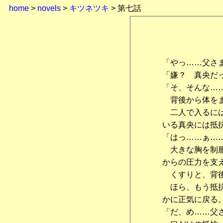
home
>
novels
>
キツネツキ
> 第七話
「やっ……父さ
「嫌？ 真央だ
「そ、そんな…
背後から体をま
二人で入るには
いる真央には抵
「はっ……ぁ…
大きな胸を制服
からの圧力を支
くすりと、背後
ほら、もう抵抗
かに正気に戻る
「だ、め……父