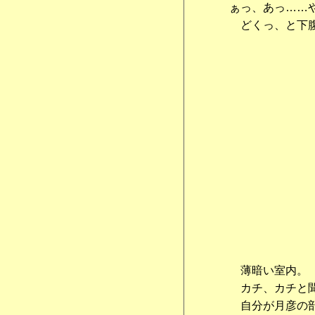
ぁっ、あっ……
どくっ、と下腹
薄暗い室内。
カチ、カチと聞
自分が月彦の部