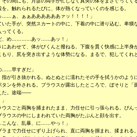
その間にも、月彦の両手が忙しなく真央の体をまさぐってく
股を。触れられるたびに、体が熱くなっていくのを感じる。
っ……ぁ、ぁぁああああああァッ！！！！」
いた手が、突然スカートの中に、下着の中に潜り込む。卑猥
入ってくる。
だ、め…………あッ……あッ！」
にあわせて、体がびくんと撥ねる。下腹を貫く快感に上半身
こもり、尻を突き出すような体勢になる。まるで、犯してくれ
の……早すぎだ」
指が引き抜かれる。ぬとぬとに濡れたその手を拭うかのよう
ボタンを外される。ブラウスが露出したところで、ぼそりと「
えた。途端――
！」
ウスごと両胸を捕まれたまま、力任せに引っ張られる。ぴん
ブラウスの中にしまわれていた両胸がたぷんと顔を出す。
…こんな、乱暴、に……やっ！」
ラまで力任せにずり上げられ、直に両胸を掴まれ、揉まれる