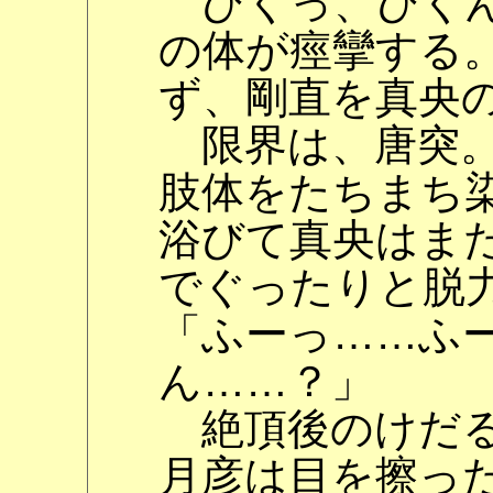
びくっ、びくん
の体が痙攣する
ず、剛直を真央
限界は、唐突。
肢体をたちまち
浴びて真央はま
でぐったりと脱
「ふーっ……ふ
ん……？」
絶頂後のけだる
月彦は目を擦っ