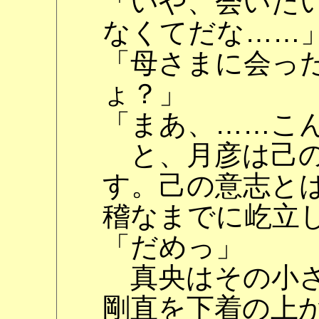
「いや、会いた
なくてだな……
「母さまに会っ
ょ？」
「まあ、……こ
と、月彦は己の
す。己の意志と
稽なまでに屹立
「だめっ」
真央はその小さ
剛直を下着の上