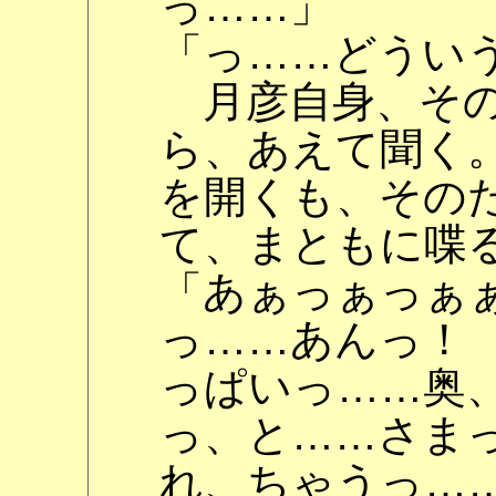
っ……」
「っ……どうい
月彦自身、その
ら、あえて聞く
を開くも、その
て、まともに喋
「あぁっぁっぁ
っ……あんっ！
っぱいっ……奥
っ、と……さま
れ、ちゃうっ…