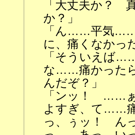
「大丈夫か？ 
か？」
「ん……平気…
に、痛くなかっ
「そういえば…
な……痛かった
んだぞ？」
「ンッ！ ……
よすぎ、て……
っ、ぅッ！ ん
っ……あっ、い