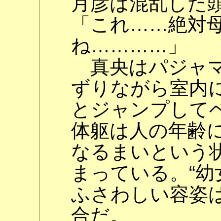
月彦は混乱した
「これ……絶対
ね…………」
真央はパジャマ
ずりながら室内
とジャンプして
体躯は人の年齢
なるまいという
まっている。“幼
ふさわしい容姿
合だ。