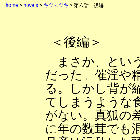
home
>
novels
>
キツネツキ
> 第六話 後編
＜後編＞
まさか、という
だった。催淫や
る。しかし背が
てしまうような
がない。真狐の
に年の数茸でも