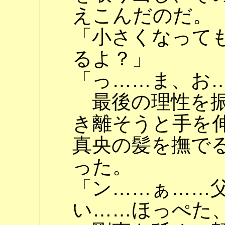
えこんだのだ。
「小さくなって
るよ？」
「っ……ま、お
最後の理性を振
き離そうと手を
真央の髪を撫で
った。
「ン……ぁ……
い……ほっぺた