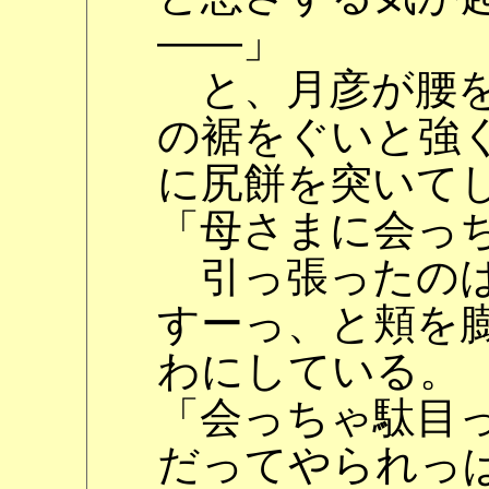
――」
と、月彦が腰を
の裾をぐいと強
に尻餅を突いて
「母さまに会っ
引っ張ったのは
すーっ、と頬を
わにしている。
「会っちゃ駄目
だってやられっ