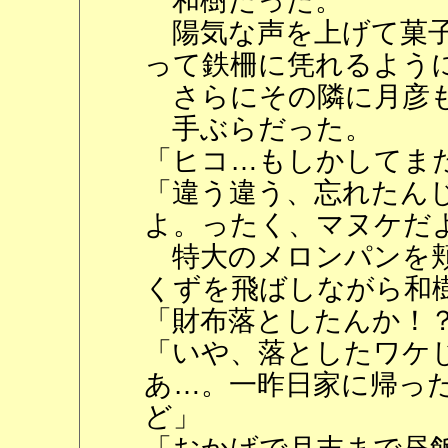
和樹だった。
陽気な声を上げて菓子
って鉄柵に凭れるよう
さらにその隣に月彦
手ぶらだった。
「ヒコ…もしかしてま
「違う違う、忘れたん
よ。ったく、マヌケだ
特大のメロンパンを頬
くずを飛ばしながら和
「財布落としたんか！
「いや、落としたワケ
あ…。一昨日家に帰っ
ど」