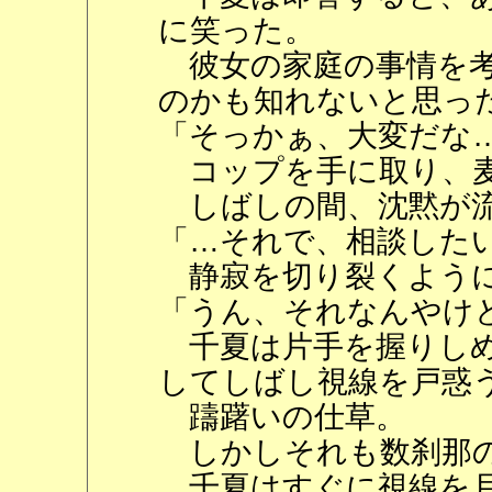
に笑った。
彼女の家庭の事情を考
のかも知れないと思っ
「そっかぁ、大変だな
コップを手に取り、麦
しばしの間、沈黙が
「…それで、相談した
静寂を切り裂くように
「うん、それなんやけ
千夏は片手を握りしめ
してしばし視線を戸惑
躊躇いの仕草。
しかしそれも数刹那の
千夏はすぐに視線を月