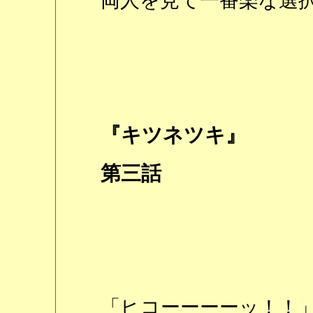
両人を見て一番楽な選
『キツネツキ』
第三話
「ヒコーーーーッ！！