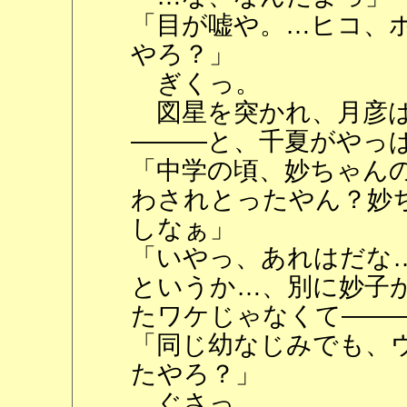
「目が嘘や。…ヒコ、
やろ？」
ぎくっ。
図星を突かれ、月彦は
―――と、千夏がやっ
「中学の頃、妙ちゃん
わされとったやん？妙
しなぁ」
「いやっ、あれはだな
というか…、別に妙子
たワケじゃなくて――
「同じ幼なじみでも、
たやろ？」
ぐさっ。