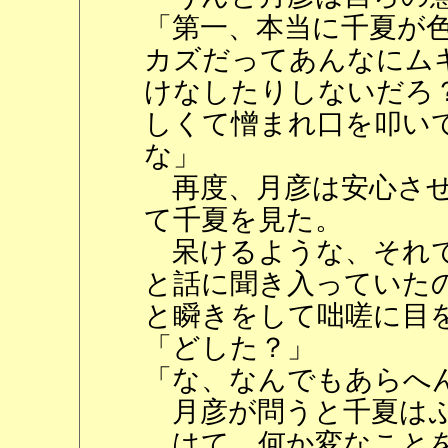
「第一、本当に千夏が
カズだってあんなにム
けなしたりしないだろ
しくて憎まれ口を叩い
な」
再度、月彦は安心させ
て千夏を見た。
呆けるような、それで
と話に聞き入っていた
と瞬きをして咄嗟に目
「どした？」
「な、なんでもあらへ
月彦が問うと千夏はぷ
はて、何か変なことを