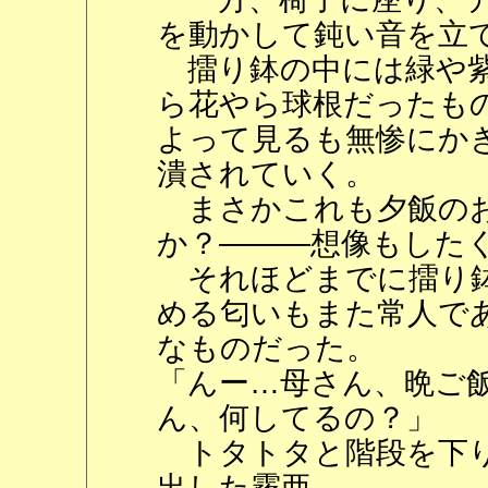
を動かして鈍い音を立
擂り鉢の中には緑や紫
ら花やら球根だったも
よって見るも無惨にか
潰されていく。
まさかこれも夕飯のお
か？―――想像もした
それほどまでに擂り鉢
める匂いもまた常人で
なものだった。
「んー…母さん、晩ご
ん、何してるの？」
トタトタと階段を下り
出した霧亜。