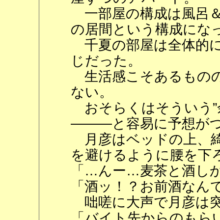
一部屋の構成は風呂＆
の居間という構成にな
千夏の部屋は全体的に
じだった。
生活感こそあるものの
ない。
おそらくはそういう”
―――と容易に予想が
月彦はベッドの上、綺
を避けるように腰を下
「…んー…麦茶と酒し
「酒ッ！？お前酒なん
咄嗟に大声で月彦は突
「バイト先からのもら