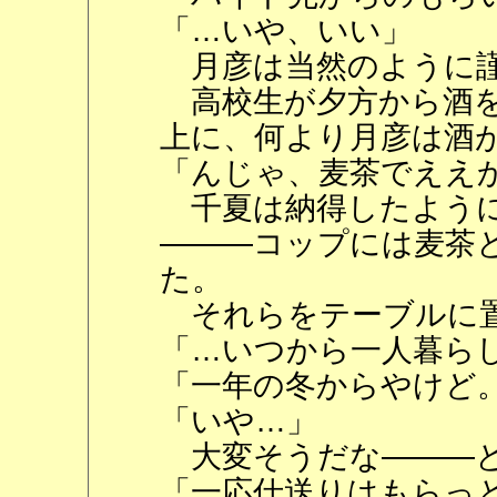
「…いや、いい」
月彦は当然のように謹
高校生が夕方から酒を
上に、何より月彦は酒
「んじゃ、麦茶でええ
千夏は納得したように
―――コップには麦茶
た。
それらをテーブルに置
「…いつから一人暮ら
「一年の冬からやけど
「いや…」
大変そうだな―――と
「一応仕送りはもらっ