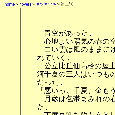
home
>
novels
>
キツネツキ
> 第三話
青空があった。
心地よい陽気の春の
白い雲は風のままにゆ
れていく。
公立比丘仙高校の屋上
河千夏の三人はいつも
だった。
「悪いっ、千夏。金も
月彦は包帯まみれの右
た。