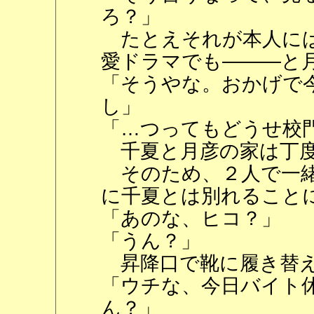
ろ？」
たとえそれが本人には
愛ドラマでも―――と
「そうやな。おかげで
し」
「…つってもどうせ校
千夏と月彦の家は丁度
そのため、２人で一緒
に千夏とは別れること
「あのな、ヒコ？」
「うん？」
昇降口で靴に履き替え
「ウチな、今日バイト
ん？」