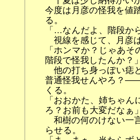
千夏は少し納得がいか
今度は月彦の怪我を値
る。
「…なんだよ、階段か
視線を感じて、月彦は
「ホンマか？じゃあそ
階段で怪我したんか？
他の打ち身っぽい痣と
普通怪我せんやろ？―
くる。
「おおかた、姉ちゃん
ろ？お前も大変だなぁ
和樹の何のけない一言
らせる。