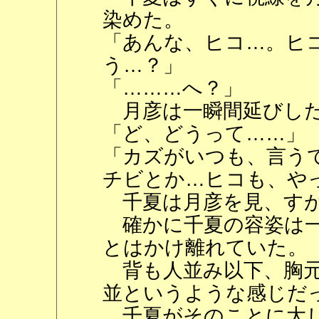
染めた。
「あんな、ヒコ…。ヒ
う…？」
「………へ？」
月彦は一瞬間延びした
「ど、どうって……」
「カズがいつも、言う
チビとか…ヒコも、や
千夏は月彦を見、すが
確かに千夏の容姿は一
とはかけ離れていた。
背も人並み以下、胸元
並というような感じだ
千夏がそのことに大し