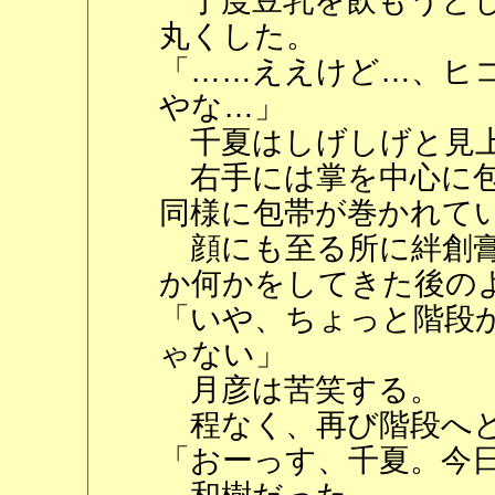
丁度豆乳を飲もうとし
丸くした。
「……ええけど…、ヒ
やな…」
千夏はしげしげと見上
右手には掌を中心に包
同様に包帯が巻かれて
顔にも至る所に絆創膏
か何かをしてきた後の
「いや、ちょっと階段
ゃない」
月彦は苦笑する。
程なく、再び階段へと
「おーっす、千夏。今