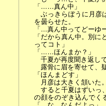
「……真ん中」
ぶっきらぼうに月彦は
を曇らせた。
「…真ん中ってどーゆ
「だから真ん中。別に
ってコト」
「……ほんまか？」
千夏が再度聞き返し
露骨に眉を寄せて、疑
「ほんまどす」
月彦は大きく頷いた
すると千夏はずいっ、
の顔をのぞき込んでく
「…な、なんだよっ」