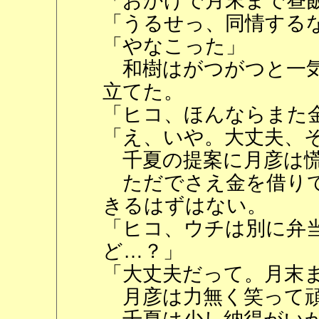
「おかげで月末まで昼
「うるせっ、同情する
「やなこった」
和樹はがつがつと一気
立てた。
「ヒコ、ほんならまた
「え、いや。大丈夫、
千夏の提案に月彦は慌
ただでさえ金を借りて
きるはずはない。
「ヒコ、ウチは別に弁
ど…？」
「大丈夫だって。月末
月彦は力無く笑って頑