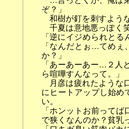
「…言っとくが、俺は
ぞ？」
和樹が釘を刺すような
千夏は意地悪っぽく
「逆にイジめられとる
「なんだとぉ…てめぇ
か？」
「あーあーあー…２人
ら喧嘩すんなって。」
月彦は疲れたような口
にヒートアップし始め
い。
「ホンットお前ってば
で狭くなんのか？貧乳