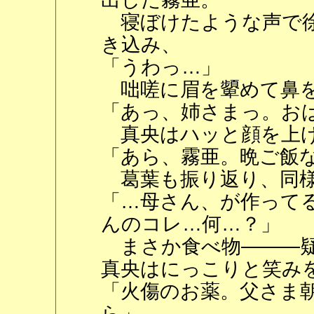
寝ぼけたような声で徐
き込み、
「うわっ…」
咄嗟に眉を顰めて鼻を
「あっ、姉さまっ。お
真央はハッと顔を上げ
「あら、霧亜。晩ご飯
葛葉も振り返り、同様
「…母さん、が作って
んのコレ…何…？」
まさか食べ物―――疑
真央はにっこりと笑み
「火傷のお薬。父さま
ら」