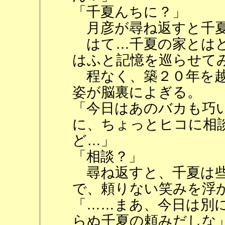
「千夏んちに？」
月彦が尋ね返すと千夏
はて…千夏の家とはど
はふと記憶を巡らせて
程なく、築２０年を越
姿が脳裏によぎる。
「今日はあのバカも巧
に、ちょっとヒコに相
ど…」
「相談？」
尋ね返すと、千夏は些
で、頼りない笑みを浮
「……まあ、今日は別
らぬ千夏の頼みだしな