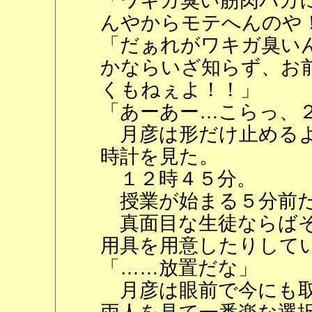
「ワキガ臭い筋肉バカ
んやからモテへんのや
「だぁれがワキガ臭い
かならいざ知らず、お
くもねぇよ！！」
「あーあー…こらっ、
月彦は形だけ止めるよ
時計を見た。
１２時４５分。
授業が始まる５分前
真面目な生徒ならばそ
用具を用意したりして
「……放置だな」
月彦は眼前で今にも取