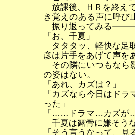
放課後、ＨＲを終えて
き覚えのある声に呼び
振り返ってみる―――
「お、千夏」
タタタッ、軽快な足取
彦は片手をあげて声を
その隣にいつもなら影
の姿はない。
「あれ、カズは？」
「カズなら今日はドラ
った」
「……ドラマ…カズが
千夏は露骨に嫌そうな
「そう言うなって、見