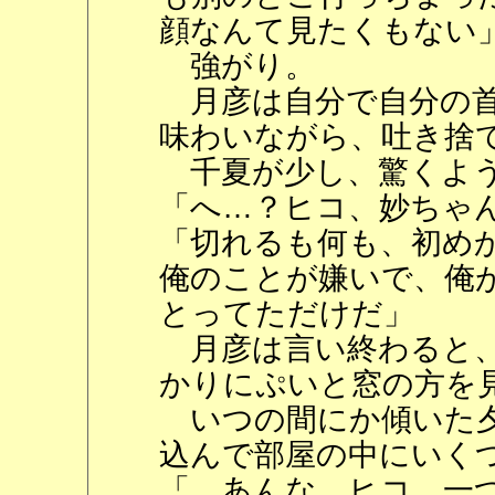
顔なんて見たくもない
強がり。
月彦は自分で自分の首
味わいながら、吐き捨
千夏が少し、驚くよう
「へ…？ヒコ、妙ちゃ
「切れるも何も、初め
俺のことが嫌いで、俺
とってただけだ」
月彦は言い終わると、
かりにぷいと窓の方を
いつの間にか傾いた夕
込んで部屋の中にいく
「…あんな、ヒコ。一