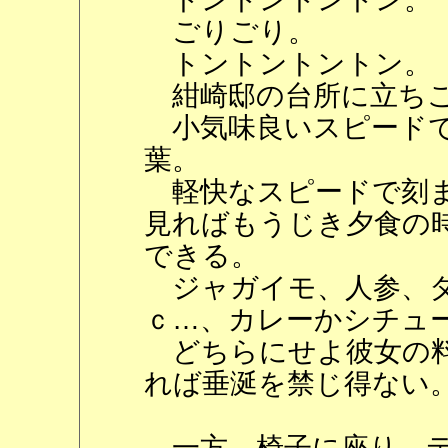
ごりごり。
トントントントン。
紺崎邸の台所に立ちこ
小気味良いスピードで
葉。
軽快なスピードで刻ま
見ればもうじき夕食の
できる。
ジャガイモ、人参、タ
ｃ…、カレーかシチュ
どちらにせよ彼女の料
れば垂涎を禁じ得ない
一方、椅子に座り、テ