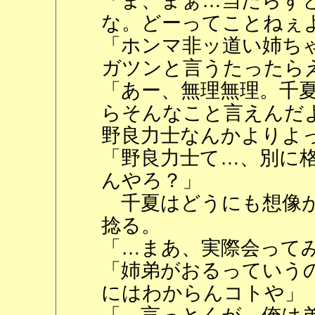
「ま、まぁ…当たらず
な。どーってことねぇ
「ホンマ非ッ道い姉ち
ガツンと言うたったら
「あー、無理無理。千
らそんなこと言えんだ
野良力士なんかよりよ
「野良力士て…、別に
んやろ？」
千夏はどうにも想像が
捻る。
「…まあ、実際会って
「姉弟がおるっていう
にはわからんコトや」