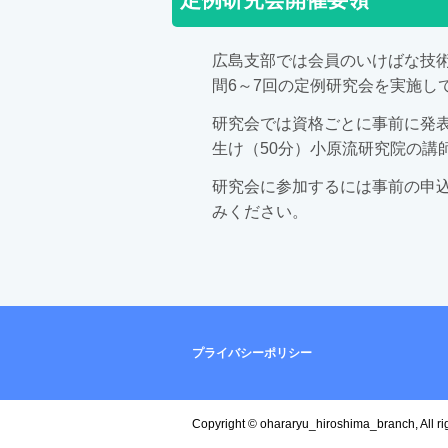
広島支部では会員のいけばな技
間6～7回の定例研究会を実施し
研究会では資格ごとに事前に発
生け（50分）小原流研究院の講
研究会に参加するには事前の申
みください。
プライバシーポリシー
Copyright © ohararyu_hiroshima_branch, All ri