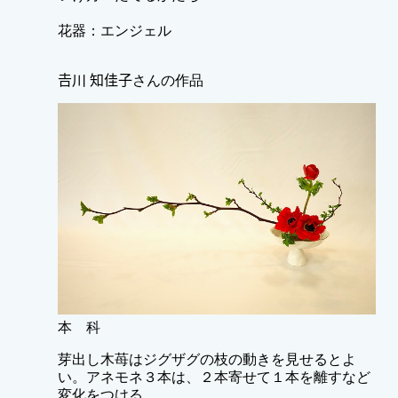
花器：エンジェル
𠮷川 知佳子さんの作品
本 科
芽出し木苺はジグザグの枝の動きを見せるとよ
い。アネモネ３本は、２本寄せて１本を離すなど
変化をつける。