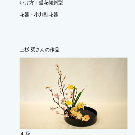
いけ方：盛花傾斜型
花器：小判型花器
上杉 栞さんの作品
４ 級