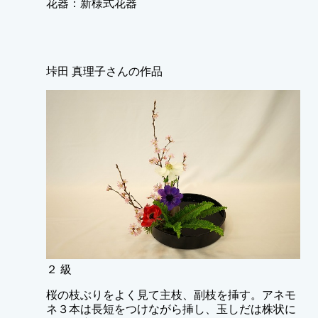
花器：新様式花器
垰田 真理子さんの作品
２ 級
桜の枝ぶりをよく見て主枝、副枝を挿す。アネモ
ネ３本は長短をつけながら挿し、玉しだは株状に