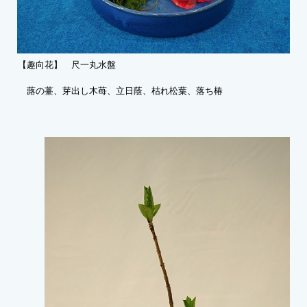
【趣向花】 尺一丸水盤
蕗の薹、芽出し木苺、立日蔭、枯れ松葉、落ち椿