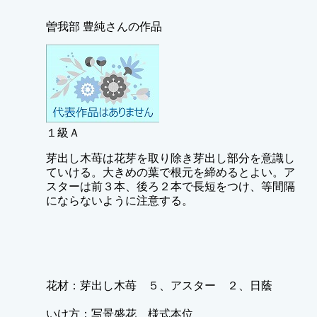
曽我部 豊純さんの作品
１級Ａ
芽出し木苺は花芽を取り除き芽出し部分を意識し
ていける。大きめの葉で根元を締めるとよい。ア
スターは前３本、後ろ２本で長短をつけ、等間隔
にならないように注意する。
花材：芽出し木苺 ５、アスター ２、日蔭
いけ方：写景盛花 様式本位