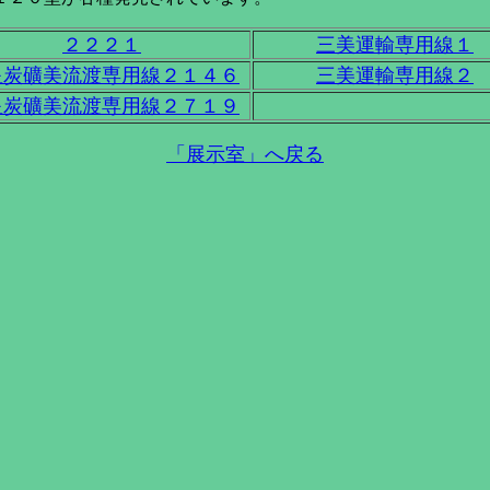
２２２１
三美運輸専用線１
星炭礦美流渡専用線２１４６
三美運輸専用線２
星炭礦美流渡専用線２７１９
「展示室」へ戻る