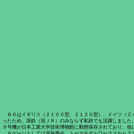
Ｂ６はイギリス（２１００型、２１２０型）、ドイツ（２４
ったため、国鉄（現ＪＲ）のみならず私鉄でも活躍しました
９号機が日本工業大学技術博物館に動態保存されており、他
Ｎゲージとしては河井商会、トーマモデルワークスから２