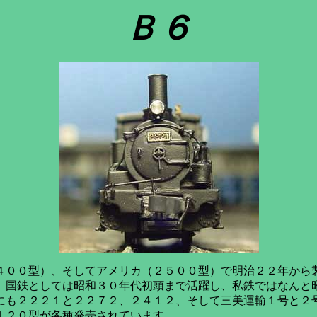
Ｂ６
００型）、そしてアメリカ（２５００型）で明治２２年から
。国鉄としては昭和３０年代初頭まで活躍し、私鉄ではなんと
にも２２２１と２２７２、２４１２、そして三美運輸１号と２
１２０型が各種発売されています。