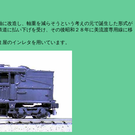
軸に改造し、軸重を減らそうという考えの元で誕生した形式が
鉄道に払い下げを受け、その後昭和２８年に美流渡専用線に移
ま屋のインレタを用いています。