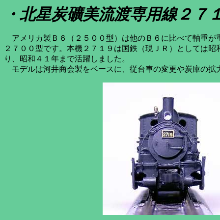
・北星炭礦美流渡専用線２７
アメリカ製Ｂ６（２５００型）は他のＢ６に比べて軸重が重
２７００型です。本機２７１９は国鉄（現ＪＲ）としては昭
り、昭和４１年まで活躍しました。
モデルは河井商会製をベースに、従台車の変更や炭庫の拡大