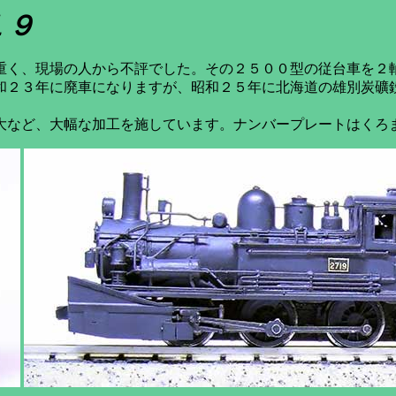
１９
く、現場の人から不評でした。その２５００型の従台車を２
和２３年に廃車になりますが、昭和２５年に北海道の雄別炭礦
など、大幅な加工を施しています。ナンバープレートはくろ