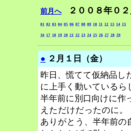
２００８年０
前月へ
01
02
03
04
05
06
07
08
09
10
11
12
13
14
15
16
17
18
19
20
21
22
23
24
25
26
27
28
29
●
２月１日（金）
昨日、慌てて仮納品し
に上手く動いているら
半年前に別口向けに作
えただけだったのに。
ありがとう、半年前の