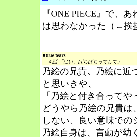
『ONE PIECE』で
は思わなかった（←挨
■true tears
４話 「はい、ぱちぱちってして」
乃絵の兄貴。乃絵に近
と思いきや、
「乃絵と付き合ってや
どうやら乃絵の兄貴は
しない、良い意味での
乃絵自身は、言動が幼