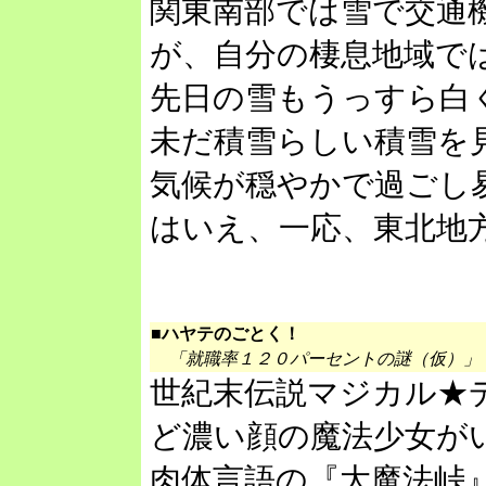
関東南部では雪で交通
が、自分の棲息地域で
先日の雪もうっすら白
未だ積雪らしい積雪を
気候が穏やかで過ごし
はいえ、一応、東北地
■ハヤテのごとく！
「就職率１２０パーセントの謎（仮）」
世紀末伝説マジカル★
ど濃い顔の魔法少女が
肉体言語の『大魔法峠