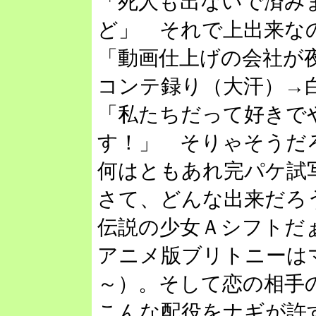
「死人も出ないで済み
ど」 それで上出来な
「動画仕上げの会社が
コンテ録り（大汗）→
「私たちだって好きで
す！」 そりゃそうだ
何はともあれ完パケ試
さて、どんな出来だろ
伝説の少女Ａシフトだ
アニメ版ブリトニーは
～）。そして恋の相手
こんな配役をナギが許