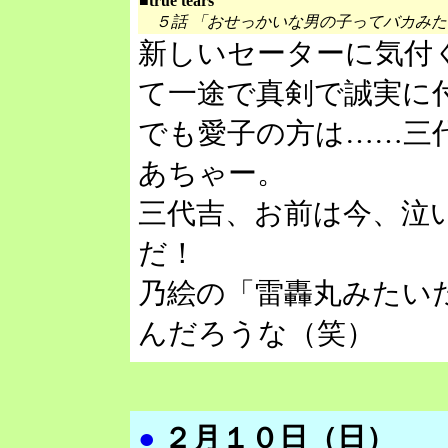
■true tears
５話 「おせっかいな男の子ってバカみ
新しいセーターに気付
て一途で真剣で誠実に
でも愛子の方は……三
あちゃー。
三代吉、お前は今、泣
だ！
乃絵の「雷轟丸みたい
んだろうな（笑）
●
２月１０日（日）