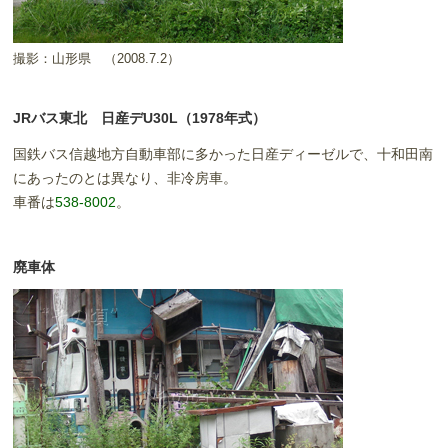
撮影：山形県
（2008.7.2）
JRバス東北 日産デU30L（1978年式）
国鉄バス信越地方自動車部に多かった日産ディーゼルで、十和田南
にあったのとは異なり、非冷房車。
車番は
538-8002
。
廃車体