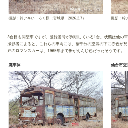
撮影：幹アキいーろく様（宮城県
2026.2.7）
撮影：幹
3台目も同型車ですが、登録番号が判明している1台。状態は他の
撮影者によると、これらの車両には、裾部分の塗装の下に赤色が見
戸のロマンスカーは、1965年まで裾がえんじ色だったそうです。
廃車体
仙台市交通