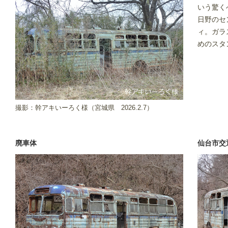
いう驚く
日野のセ
ィ。ガラ
めのスタ
撮影：幹アキいーろく様（宮城県
2026.2.7）
廃車体
仙台市交通