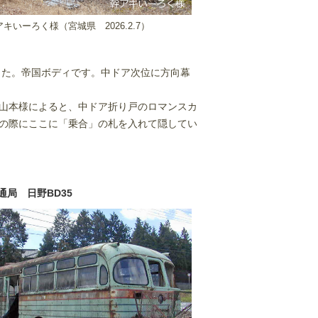
アキいーろく様（宮城県
2026.2.7）
した。帝国ボディです。中ドア次位に方向幕
山本様によると、中ドア折り戸のロマンスカ
の際にここに「乗合」の札を入れて隠してい
通局 日野BD35