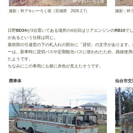
撮影：幹アキいーろく様（宮城県
2026.2.7）
撮影：幹
日野
BD34
が3台置いてある場所の4台目はリアエンジンの
RB10
で
があるという仕様は同じ。
最前部の引違窓の下の札入れの部分に「貸切」の文字があります。
ーは、新車時に貸切バスや定期観光バスに使われたため、路線使用
たようです。
ちなみにこの車両にも裾に赤色が見えたそうです。
廃車体
仙台市交