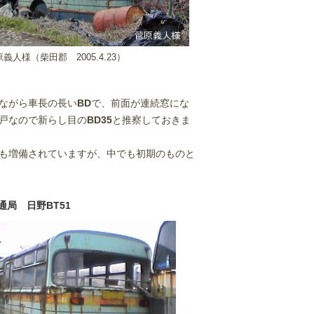
義人様（柴田郡 2005.4.23）
ながら車長の長い
BD
で、前面が連続窓にな
戸なので新らし目の
BD35
と推察しておきま
も増備されていますが、中でも初期のものと
通局 日野BT51