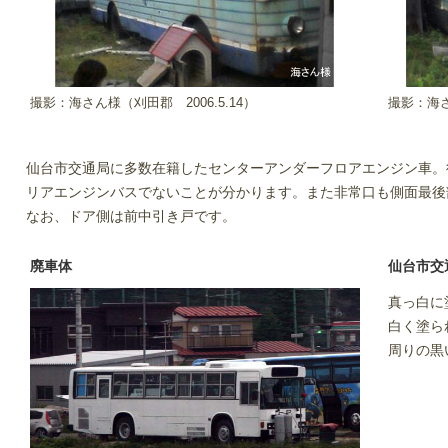
撮影：海さん様（刈田郡 2006.5.14）
撮影：海さ
仙台市交通局に多数在籍したセンターアンダーフロアエンジン車。
リアエンジンバスでないことが分かります。また非常口も側面最後
なお、ドア側は前中引き戸です。
廃車体
仙台市交通
真っ白に
白く塗ら
周りの黒