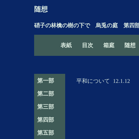
随想
硝子の林檎の樹の下で 烏兎の庭 第四
表紙
目次
箱庭
随想
第一部
平和について
12.1.12
第二部
第三部
第四部
第五部