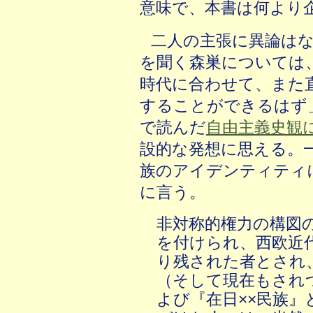
意味で、本書は何より
二人の主張に異論は
を聞く森巣については
時代に合わせて、また
することができるはず
で読んだ
自由主義史観
設的な発想に思える。
族のアイデンティティ
に言う。
非対称的権力の構図
を付けられ、西欧近
り残された者とされ
（そして現在もされ
よび『在日××民族