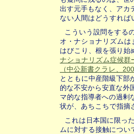
出す元手もなく、アカ
ない人間はどうすれば
こういう設問をする
オ・ナショナリズムは
はびこり、根を張り始
ナショナリズム症候群
（中公新書クラレ、200
とともに中産階級下部
的な不安から安直な外
マ的な指導者への過剰
状が、あちこちで指摘
これは日本国に限っ
ムに対する接触につい