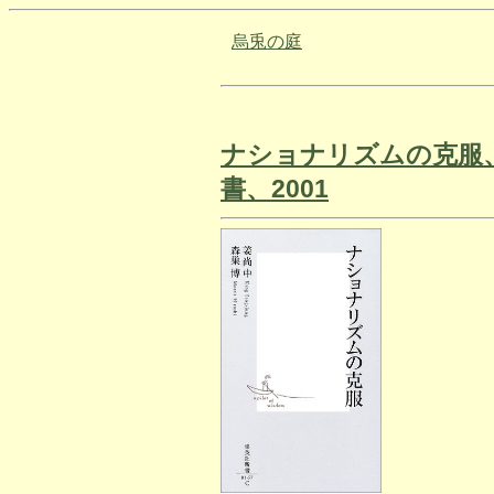
烏兎の庭
ナショナリズムの克服
書、2001