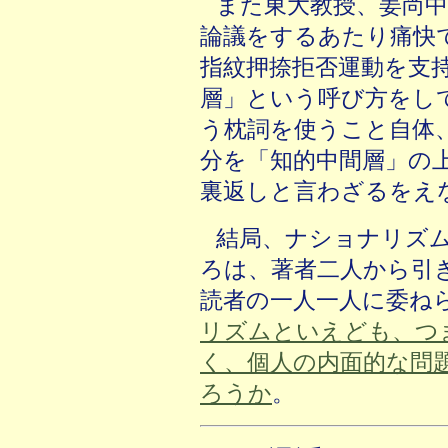
また東大教授、姜尚
論議をするあたり痛快
指紋押捺拒否運動を支
層」という呼び方をし
う枕詞を使うこと自体
分を「知的中間層」の
裏返しと言わざるをえ
結局、ナショナリズ
ろは、著者二人から引
読者の一人一人に委ね
リズムといえども、つ
く、個人の内面的な問
ろうか
。