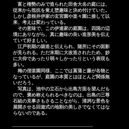
富と権勢のみで造られた田舎大名の庭には、
従来から抵抗を覚え堕趣味と決め付けていた。
しかし彦根井伊家の玄宮園や楽々園に接して以
来、考えは変わっている。
その意味で、この伊達家の庭園は、四国の辺
境にありながら、真に趣味の良い造形美を伝え
ていて好ましい。
江戸初期の築造と伝えられ、随所にその面影
が見られる。ただ末期に大改造されたため、妙
に大仰であったり弱々しかったりという表現も
多い。
梅の偕楽園同様、ここでは菖蒲と藤が名物と
なっているが、庭園の本質とはほとんど関係無
いだろう。
写真は、池中の立石から出島方面を望んだも
ので、褒め称えられるべきなのは、出島の三尊
石組の見事さもさることながら、清冽な景色を
展開させる回遊式の地割の美しさでなくてはな
らないのである。
--------------------------------------------------------