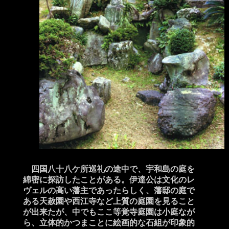
四国八十八ケ所巡礼の途中で、宇和島の庭を
綿密に探訪したことがある。伊達公は文化のレ
ヴェルの高い藩主であったらしく、藩邸の庭で
ある天赦園や西江寺など上質の庭園を見ること
が出来たが、中でもここ等覚寺庭園は小庭なが
ら、立体的かつまことに絵画的な石組が印象的