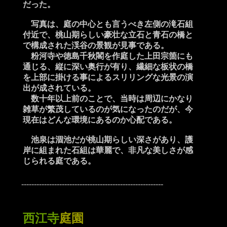
だった。
写真は、庭の中心とも言うべき左側の滝石組
付近で、桃山期らしい豪壮な立石と青石の橋と
で構成された渓谷の景観が見事である。
粉河寺や徳島千秋閣を作庭した上田宗箇にも
通じる、縦に深い奥行が有り、繊細な板状の橋
を上部に掛ける事によるスリリングな光景の演
出が成されている。
数十年以上前のことで、当時は周辺にかなり
雑草が繁茂しているのが気になったのだが、今
現在はどんな環境にあるのか心配である。
池泉は涸池だが桃山期らしい深さがあり、護
岸に組まれた石組は華麗で、非凡な美しさが感
じられる庭である。
--------------------------------------------------------
西江寺
庭園