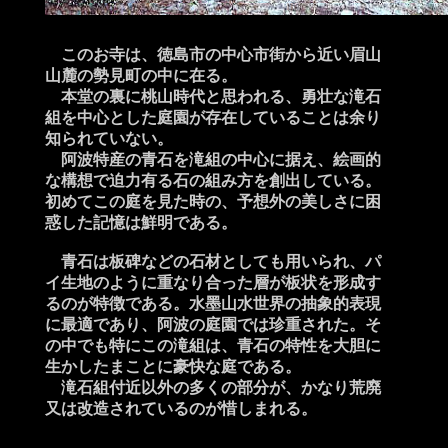
このお寺は、徳島市の中心市街から近い眉山
山麓の勢見町の中に在る。
本堂の裏に桃山時代と思われる、勇壮な滝石
組を中心とした庭園が存在していることは余り
知られていない。
阿波特産の青石を滝組の中心に据え、絵画的
な構想で迫力有る石の組み方を創出している。
初めてこの庭を見た時の、予想外の美しさに困
惑した記憶は鮮明である。
青石は板碑などの石材としても用いられ、パ
イ生地のように重なり合った層が板状を形成す
るのが特徴である。水墨山水世界の抽象的表現
に最適であり、阿波の庭園では珍重された。そ
の中でも特にこの滝組は、青石の特性を大胆に
生かしたまことに豪快な庭である。
滝石組付近以外の多くの部分が、かなり荒廃
又は改造されているのが惜しまれる。