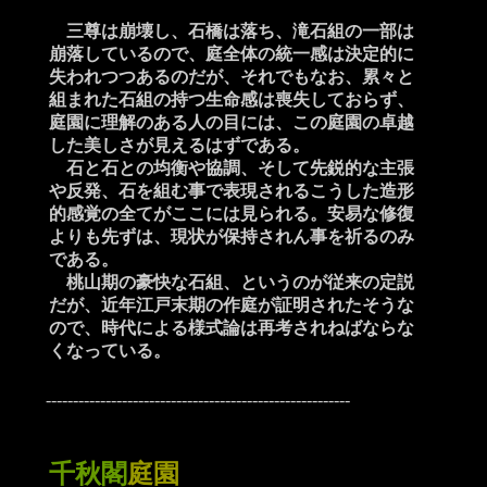
三尊は崩壊し、石橋は落ち、滝石組の一部は
崩落しているので、庭全体の統一感は決定的に
失われつつあるのだが、それでもなお、累々と
組まれた石組の持つ生命感は喪失しておらず、
庭園に理解のある人の目には、この庭園の卓越
した美しさが見えるはずである。
石と石との均衡や協調、そして先鋭的な主張
や反発、石を組む事で表現されるこうした造形
的感覚の全てがここには見られる。安易な修復
よりも先ずは、現状が保持されん事を祈るのみ
である。
桃山期の豪快な石組、というのが従来の定説
だが、近年江戸末期の作庭が証明されたそうな
ので、時代による様式論は再考されねばならな
くなっている。
--------------------------------------------------------
千秋閣
庭園