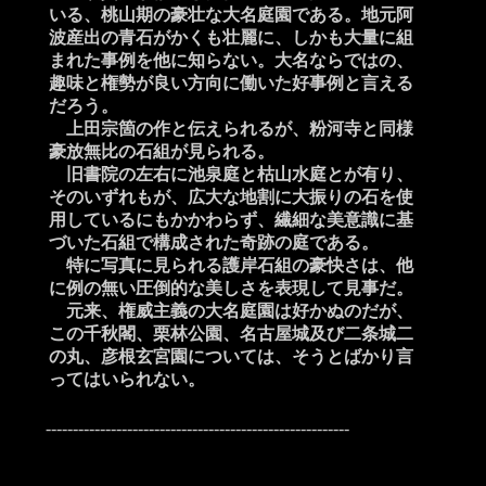
いる、桃山期の豪壮な大名庭園である。地元阿
波産出の青石がかくも壮麗に、しかも大量に組
まれた事例を他に知らない。大名ならではの、
趣味と権勢が良い方向に働いた好事例と言える
だろう。
上田宗箇の作と伝えられるが、粉河寺と同様
豪放無比の石組が見られる。
旧書院の左右に池泉庭と枯山水庭とが有り、
そのいずれもが、広大な地割に大振りの石を使
用しているにもかかわらず、繊細な美意識に基
づいた石組で構成された奇跡の庭である。
特に写真に見られる護岸石組の豪快さは、他
に例の無い圧倒的な美しさを表現して見事だ。
元来、権威主義の大名庭園は好かぬのだが、
この千秋閣、栗林公園、名古屋城及び二条城二
の丸、彦根玄宮園については、そうとばかり言
ってはいられない。
--------------------------------------------------------