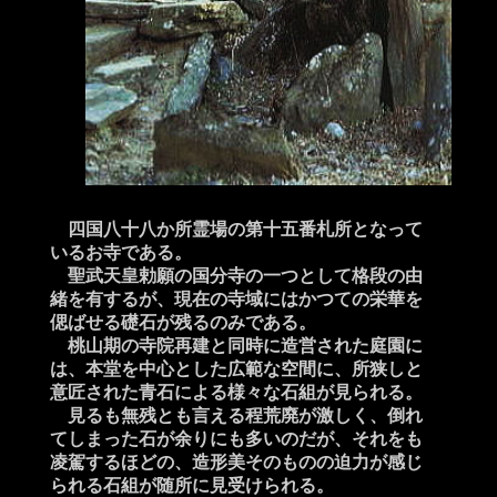
四国八十八か所霊場の第十五番札所となって
いるお寺である。
聖武天皇勅願の国分寺の一つとして格段の由
緒を有するが、現在の寺域にはかつての栄華を
偲ばせる礎石が残るのみである。
桃山期の寺院再建と同時に造営された庭園に
は、本堂を中心とした広範な空間に、所狭しと
意匠された青石による様々な石組が見られる。
見るも無残とも言える程荒廃が激しく、倒れ
てしまった石が余りにも多いのだが、それをも
凌駕するほどの、造形美そのものの迫力が感じ
られる石組が随所に見受けられる。