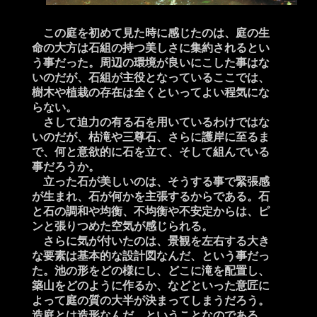
この庭を初めて見た時に感じたのは、庭の生
命の大方は石組の持つ美しさに集約されるとい
う事だった。周辺の環境が良いにこした事はな
いのだが、石組が主役となっているここでは、
樹木や植栽の存在は全くといってよい程気にな
らない。
さして迫力の有る石を用いているわけではな
いのだが、枯滝や三尊石、さらに護岸に至るま
で、何と意欲的に石を立て、そして組んでいる
事だろうか。
立った石が美しいのは、そうする事で緊張感
が生まれ、石が何かを主張するからである。石
と石の調和や均衡、不均衡や不安定からは、ピ
ンと張りつめた空気が感じられる。
さらに気が付いたのは、景観を左右する大き
な要素は基本的な設計図なんだ、という事だっ
た。池の形をどの様にし、どこに滝を配置し、
築山をどのように作るか、などといった意匠に
よって庭の質の大半が決まってしまうだろう。
造庭とは造形なんだ、ということなのである。