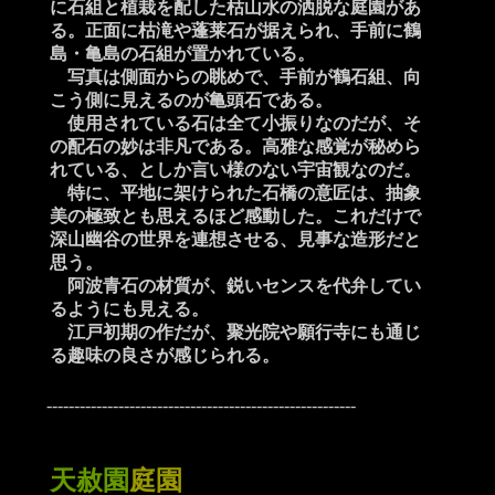
に石組と植栽を配した枯山水の洒脱な庭園があ
る。正面に枯滝や蓬莱石が据えられ、手前に鶴
島・亀島の石組が置かれている。
写真は側面からの眺めで、手前が鶴石組、向
こう側に見えるのが亀頭石である。
使用されている石は全て小振りなのだが、そ
の配石の妙は非凡である。高雅な感覚が秘めら
れている、としか言い様のない宇宙観なのだ。
特に、平地に架けられた石橋の意匠は、抽象
美の極致とも思えるほど感動した。これだけで
深山幽谷の世界を連想させる、見事な造形だと
思う。
阿波青石の材質が、鋭いセンスを代弁してい
るようにも見える。
江戸初期の作だが、
聚光院や願行寺にも通じ
る趣味の良さが感じられる。
--------------------------------------------------------
天赦園
庭園