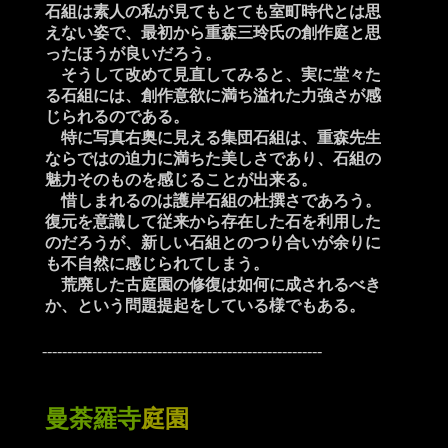
石組は素人の私が見てもとても室町時代とは思
えない姿で、最初から重森三玲氏の創作庭と思
ったほうが良いだろう。
そうして改めて見直してみると、実に堂々た
る石組には、創作意欲に満ち溢れた力強さが感
じられるのである。
特に写真右奥に見える集団石組は、重森先生
ならではの迫力に満ちた美しさであり、石組の
魅力そのものを感じることが出来る。
惜しまれるのは護岸石組の杜撰さであろう。
復元を意識して従来から存在した石を利用した
のだろうが、新しい石組とのつり合いが余りに
も不自然に感じられてしまう。
荒廃した古庭園の修復は如何に成されるべき
か、という問題提起をしている様でもある。
--------------------------------------------------------
曼荼羅寺
庭園