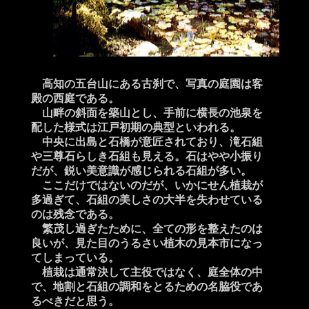
高知の五台山にある古刹で、写真の庭園は客
殿の西庭である。
山畔の斜面を築山とし、手前に横長の池泉を
配した様式は江戸初期の典型といわれる。
中央に出島と石橋が意匠されており、滝石組
や三尊石らしき石組も見える。石はやや小振り
だが、鋭い美意識が感じられる石組が多い。
ここだけではないのだが、いかにせん植栽が
多過ぎて、石組の美しさの大半を失わせている
のは残念である。
繁茂し過ぎたために、全ての形を整えたのは
良いが、見た目のうるさい植木の見本市になっ
てしまっている。
植栽は通常決して主役ではなく、庭全体の中
で、地割と石組の調和をとるための名脇役であ
るべきだと思う。