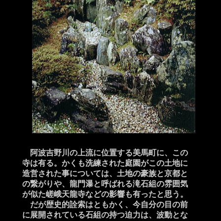
阿波吉野川の上流に位置する美馬町に、この
寺は有る。かくも洗練された庭園がこの土地に
造営された事については、土地の豪族と京都と
の繋がりや、龍門瀑と呼ばれる滝石組の雰囲気
が似た嵯峨天龍寺などの影響も有ったと思う。
だが歴史的詮索はともかく、今自分の目の前
に展開されている石組の持つ迫力は、波動とな