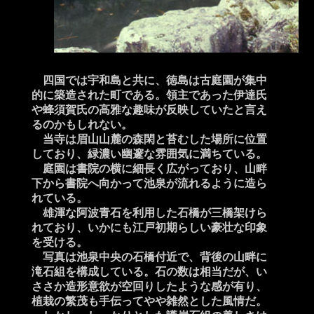
四国では宇和島と共に、徳島は古庭園が集中
的に築造された町である。領主であった伊達氏
や蜂須賀氏の高雅な趣味が反映していたと言え
るのかもしれない。
当寺は眉山山麓の森閑と苔むした場所に位置
しており、緑濃い幽邃な雰囲気に満ちている。
庭園は書院の横に細長く広がっており、山畔
下から書院へ向かって池泉が流れるように造ら
れている。
雄渾な阿波青石を利用した石橋が三橋架けら
れており、いかにも江戸初期らしい豪壮な印象
を受ける。
写真は池泉中央の石橋付近で、背後の山畔に
滝石組を構成している。石の数は相当だが、い
ささか造形意欲が空回りしたような感が有り、
植栽の繁茂も手伝ってやや雑然とした風情だ。