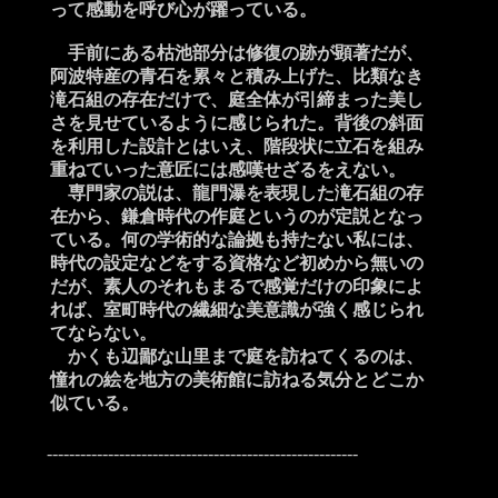
って感動を呼び心が躍っている。
手前にある枯池部分は修復の跡が顕著だが、
阿波特産の青石を累々と積み上げた、比類なき
滝石組の存在だけで、庭全体が引締まった美し
さを見せているように感じられた。背後の斜面
を利用した設計とはいえ、階段状に立石を組み
重ねていった意匠には感嘆せざるをえない。
専門家の説は、龍門瀑を表現した滝石組の存
在から、鎌倉時代の作庭というのが定説となっ
ている。何の学術的な論拠も持たない私には、
時代の設定などをする資格など初めから無いの
だが、素人のそれもまるで感覚だけの印象によ
れば、室町時代の繊細な美意識が強く感じられ
てならない。
かくも辺鄙な山里まで庭を訪ねてくるのは、
憧れの絵を地方の美術館に訪ねる気分とどこか
似ている。
--------------------------------------------------------