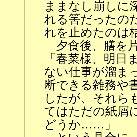
ままなし崩しに
れる筈だったの
れを止めたのは
夕食後、膳を片
「春菜様、明日
ない仕事が溜ま
断できる雑務や
したが、それら
てはただの紙屑
どうか……」