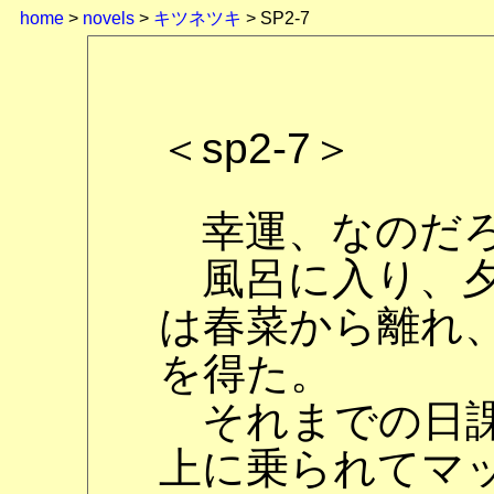
home
>
novels
>
キツネツキ
> SP2-7
＜sp2-7＞
幸運、なのだ
風呂に入り、夕
は春菜から離れ
を得た。
それまでの日課
上に乗られてマ