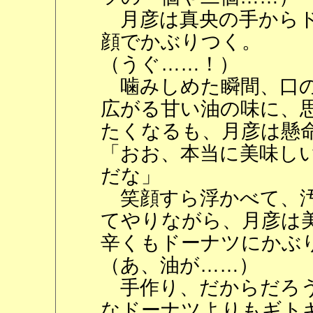
月彦は真央の手からド
顔でかぶりつく。
（うぐ……！）
噛みしめた瞬間、口の
広がる甘い油の味に、
たくなるも、月彦は懸
「おお、本当に美味し
だな」
笑顔すら浮かべて、汚
てやりながら、月彦は
辛くもドーナツにかぶ
（あ、油が……）
手作り、だからだろう
なドーナツよりもギト