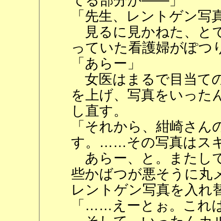
てる部分が――」
「先生、レントゲン写
見るに見かねた、とで
っていた看護婦がぽつ
「あらー」
女医はまるで目当ての
を上げ、写真をいった
し直す。
「それから、紺崎さん
す。……その写真はス
あらー、と。またして
些かばつが悪そうに丸
レントゲン写真を入れ
「……えーとぉ。これ