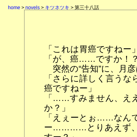
home
>
novels
>
キツネツキ
> 第三十八話
「これは胃癌ですねー
「が、癌……ですか！
突然の“告知”に、月
「さらに詳しく言うな
癌ですねー」
「……すみません、え
か？」
「えぇーとぉ……なん
ー…………とりあえず