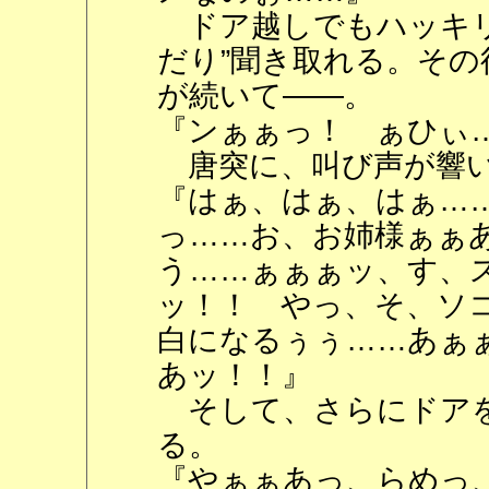
ドア越しでもハッキリ
だり”聞き取れる。そ
が続いて――。
『ンぁぁっ！ ぁひぃ
唐突に、叫び声が響
『はぁ、はぁ、はぁ…
っ……お、お姉様ぁぁ
う……ぁぁぁッ、す、
ッ！！ やっ、そ、ソ
白になるぅぅ……あぁ
あッ！！』
そして、さらにドアを
る。
『やぁぁあっ、らめっ