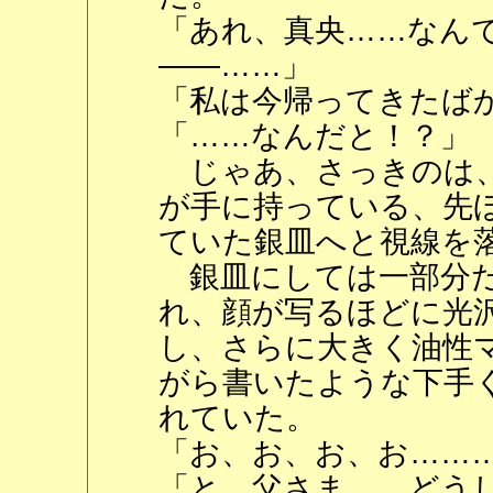
「あれ、真央……なん
――……」
「私は今帰ってきたば
「……なんだと！？」
じゃあ、さっきのは、
が手に持っている、先
ていた銀皿へと視線を
銀皿にしては一部分だ
れ、顔が写るほどに光
し、さらに大きく油性
がら書いたような下手く
れていた。
「お、お、お、お……
「と、父さま……どう