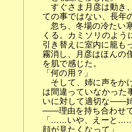
すぐさま月彦は動き、
ての事ではない、長年の
忽ち、冬場の冷たい寒
くる。カミソリのよう
引き替えに室内に籠も
霧消し、月彦はほんの
を肌で感じた。
「何の用？」
そして、姉に声をかけ
は間違っていなかった
いに対して適切な――
――理由を持ち合わせ
「……いや、えーと…
顔が見たくなって」