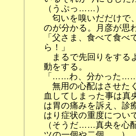
（うぷっ……）
匂いを嗅いだだけで、
のが分かる。月彦が思
「父さま、食べて食べ
ら！」
まるで先回りをするよ
動をする。
「……わ、分かった…
無用の心配はさせたく
血してしまった事は真
は胃の痛みを訴え、診
はり症状の重度につい
（そうだ……真央を心
ツの一個や二個……）