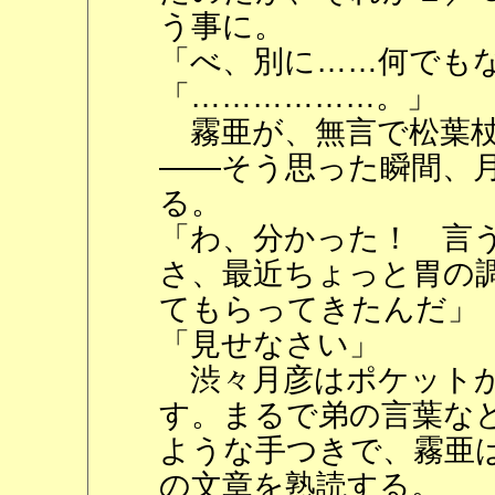
う事に。
「べ、別に……何でも
「………………。」
霧亜が、無言で松葉杖
――そう思った瞬間、
る。
「わ、分かった！ 言
さ、最近ちょっと胃の
てもらってきたんだ」
「見せなさい」
渋々月彦はポケットか
す。まるで弟の言葉な
ような手つきで、霧亜
の文章を熟読する。