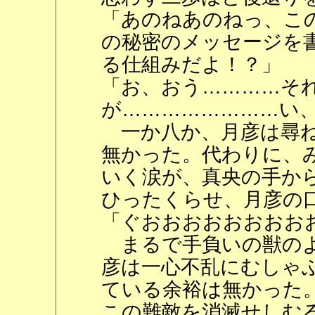
「あのねあのねっ、こ
の秘密のメッセージを
る仕組みだよ！？」
「お、おう…………そ
が……………………い
一か八か、月彦は尋ね
無かった。代わりに、
いく涙が、真央の手か
ひったくらせ、月彦の
「ぐおおおおおおおお
まるで手負いの獣のよ
彦は一心不乱にむしゃ
ている余裕は無かった
この難敵を消滅せしむ