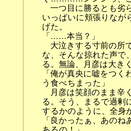
一つ目に勝るとも劣ら
いっぱいに頬張りなが
げた。
「……本当？」
大泣きする寸前の所で
な、そんな掠れた声で
る。無論、月彦は大き
「俺が真央に嘘をつく
う食べちまった」
月彦は笑顔のまま辛く
る。そう、まるで過剰
するかのように、全身
「良かったぁ、あのね
あるの！」