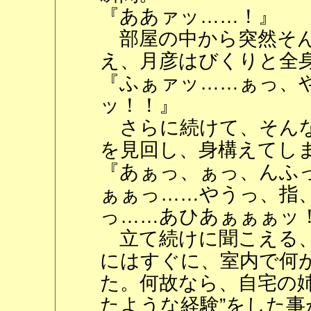
『ああァッ……！』
部屋の中から突然そん
え、月彦はびくりと全
『ふぁァッ……ぁっ、
ッ！！』
さらに続けて、そんな
を見回し、身構えてし
『あぁっ、ぁっ、んふ
ぁぁっ……やうっ、指
っ……あひあぁぁぁッ
立て続けに聞こえる、
にはすぐに、室内で何
た。何故なら、自宅の
たような経験”をした