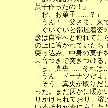
菓子作ったの！」
「お、お菓子……？」
「うん！ 父さま、来
ぐいぐいと部屋着姿の
彦は自室へと連れてこ
の上に置かれていたち
突っ込み、中身の菓子
果音つきで突きつける
「ま、真央……それは
「うん、ドーナツだよ
そう、真央が取りだし
った。まだ仄かに暖か
りかけられており、溶
いるそれが今にもした