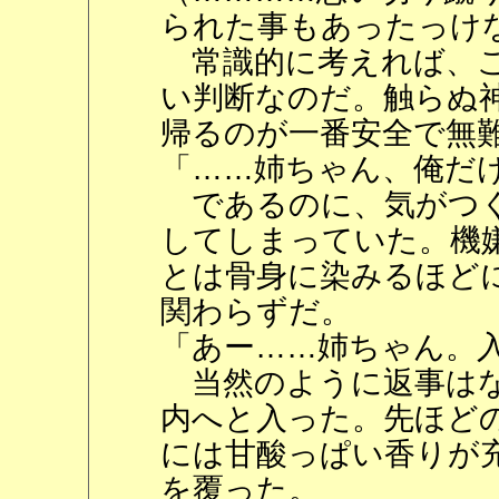
られた事もあったっけ
常識的に考えれば、こ
い判断なのだ。触らぬ
帰るのが一番安全で無
「……姉ちゃん、俺だ
であるのに、気がつく
してしまっていた。機
とは骨身に染みるほど
関わらずだ。
「あー……姉ちゃん。
当然のように返事はな
内へと入った。先ほど
には甘酸っぱい香りが
を覆った。