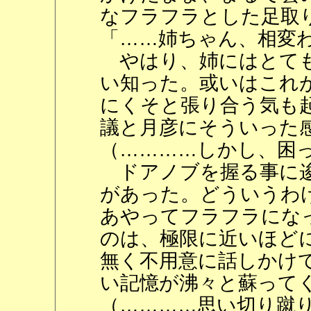
なフラフラとした足取
「……姉ちゃん、相変
やはり、姉にはとても
い知った。或いはこれ
にくそと張り合う気も
議と月彦にそういった
（…………しかし、困
ドアノブを握る事に逡
があった。どういうわ
あやってフラフラにな
のは、極限に近いほど
無く不用意に話しかけ
い記憶が沸々と蘇って
（…………思い切り蹴