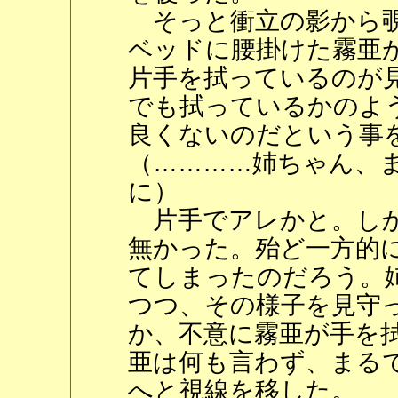
そっと衝立の影から覗
ベッドに腰掛けた霧亜
片手を拭っているのが
でも拭っているかのよ
良くないのだという事
（…………姉ちゃん、
に）
片手でアレかと。しか
無かった。殆ど一方的
てしまったのだろう。
つつ、その様子を見守
か、不意に霧亜が手を
亜は何も言わず、まる
へと視線を移した。