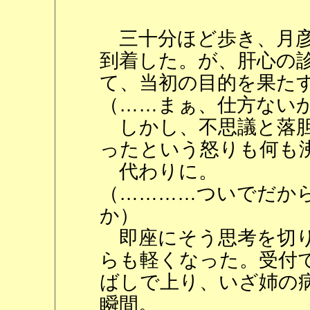
三十分ほど歩き、月彦
到着した。が、肝心の
て、当初の目的を果た
（……まぁ、仕方ない
しかし、不思議と落胆
ったという怒りも何も
代わりに。
（…………ついでだか
か）
即座にそう思考を切り
らも軽くなった。受付
ばしで上り、いざ姉の
瞬間。