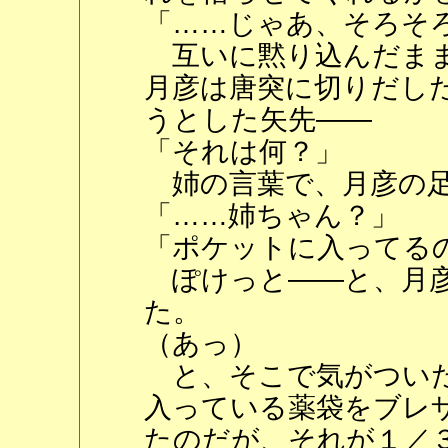
「……じゃあ、そろそ
互いに黙り込んだまま
月彦は唐突に切りだし
うとした矢先――
「それは何？」
姉の言葉で、月彦の足
「……姉ちゃん？」
「ポケットに入ってる
ぽけっと――と、月彦
た。
（あっ）
と、そこで気がついた
入っている薬袋をブレ
たのだが、それが１／