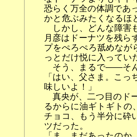
恐らく万全の体調であ
かと危ぶみたくなるほ
しかし、どんな障害も
月彦はドーナツを残ら
プをぺろぺろ舐めなが
っとだけ悦に入ってい
そう、まるで――そん
「はい、父さま。こっ
味しいよ！」
真央が、二つ目のドー
るからに油ギトギトの
チョコ、もう半分に砕
ツだった。
「ま、まだあったのか