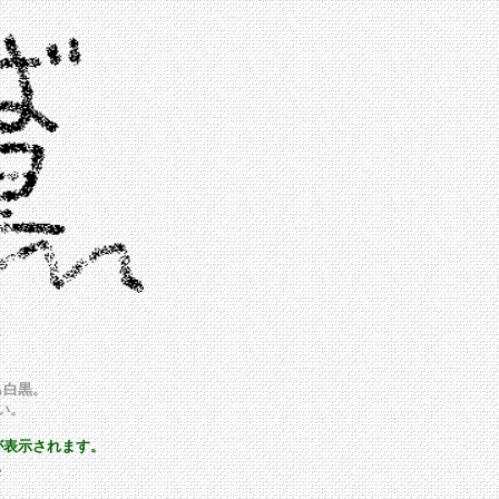
も白黒。
い。
が表示されます。
。