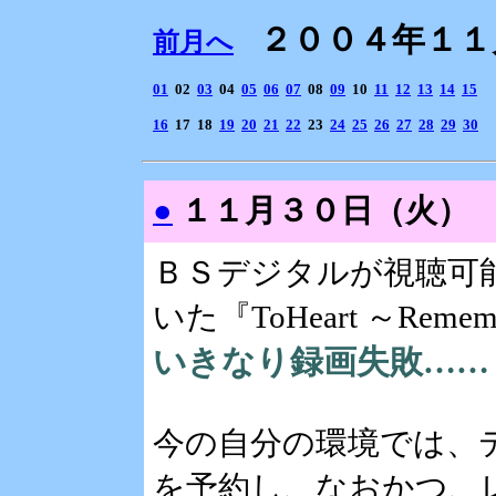
２００４年１
前月へ
01
02
03
04
05
06
07
08
09
10
11
12
13
14
15
16
17
18
19
20
21
22
23
24
25
26
27
28
29
30
●
１１月３０日（火）
ＢＳデジタルが視聴可
いた『ToHeart ～Remem
いきなり録画失敗…… ＿
今の自分の環境では、
を予約し、なおかつ、