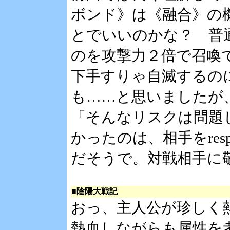
ボンド》は《融合》の
とでいいのかな？ 普
のを攻撃力２倍で召喚
下手すりゃ自滅するのに
も……と思いましたが
「そんなリスクは問題
かったのは、相手をres
だそうで。対戦相手に
■陰陽大戦記
おっ、主人公が珍しく
熱血しながらも属性を