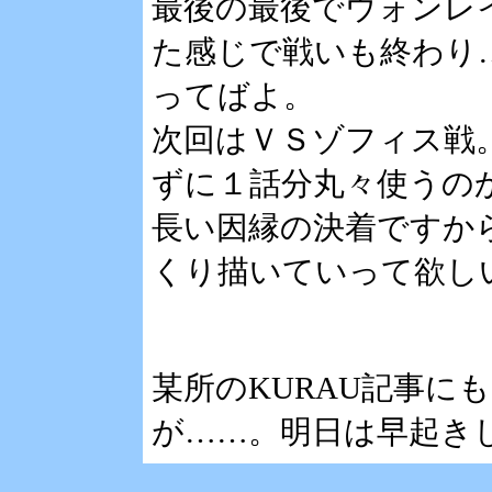
最後の最後でウォンレ
た感じで戦いも終わり
ってばよ。
次回はＶＳゾフィス戦
ずに１話分丸々使うの
長い因縁の決着ですか
くり描いていって欲し
某所のKURAU記事に
が……。明日は早起き