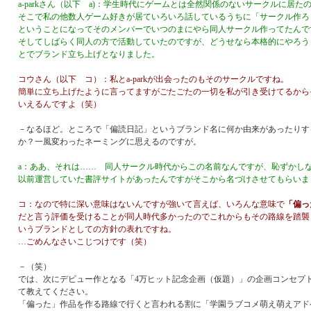
a-parkさん（以下 a)：学生時代にゲームとは全然関係のないサークルに居た
そこで私の他数人ゲーム好きが居ていろいろ話しているうちに「サークル作ろ
ということになってそのメンバーでいつのまにやら同人サークル作ってたんで
そしてしばらく同人の方で活動していたのですが、どうせなら本格的にやろう
とでブランド立ち上げとなりました。
コウさん（以下 コ）：私とa-parkが出会ったのもそのサークルですね。
簡単に立ち上げたように言ってますがごたごたの一切を私が引き受けてるから
いえるんですよ（笑）
－なるほど。ところで「偏読日記」というブランド名に何か由来があったりす
か？一風変わったネーミングに思えるのですが。
a：ああ、それは…… 同人サークル時代からこの名前なんですが、恥ずかし
以前運営していた書評サイトがあったんですがそこから名づけさせてもらいま
コ：なので特に深い意味はないんですが強いて言えば、いろんな意味で
「偏っ
だと言う評価を受けることが同人時代多かったのでこれからもその路線を踏襲
いうブランドとしての方針の表れですね。
…ごめんなさいこじつけです（笑）
－（笑）
では、次にデビュー作となる「4万ヒット記念企画（仮題）」の企画コンセプ
て教えてください。
「偏った」作品を作る路線で行くと言われる割に「学園ラブコメ萌え萌えアド