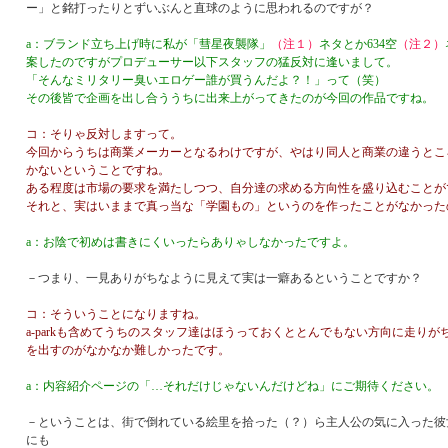
ー」と銘打ったりとずいぶんと直球のように思われるのですが？
a：ブランド立ち上げ時に私が「彗星夜襲隊」
（注１）
ネタとか634空
（注２）
案したのですがプロデューサー以下スタッフの猛反対に逢いまして。
「そんなミリタリー臭いエロゲー誰が買うんだよ？！」って（笑）
その後皆で企画を出し合ううちに出来上がってきたのが今回の作品ですね。
コ：そりゃ反対しますって。
今回からうちは商業メーカーとなるわけですが、やはり同人と商業の違うとこ
かないということですね。
ある程度は市場の要求を満たしつつ、自分達の求める方向性を盛り込むことが
それと、実はいままで真っ当な「学園もの」というのを作ったことがなかった
a：お陰で初めは書きにくいったらありゃしなかったですよ。
－つまり、一見ありがちなように見えて実は一癖あるということですか？
コ：そういうことになりますね。
a-parkも含めてうちのスタッフ達はほうっておくととんでもない方向に走り
を出すのがなかなか難しかったです。
a：内容紹介ページの「…それだけじゃないんだけどね」にご期待ください。
－ということは、街で倒れている絵里を拾った（？）ら主人公の気に入った彼
にも