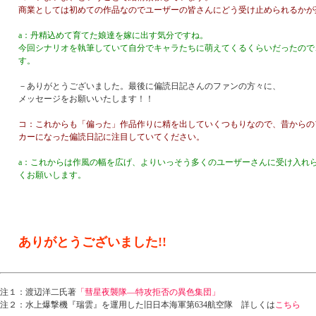
商業としては初めての作品なのでユーザーの皆さんにどう受け止められるかが
a：丹精込めて育てた娘達を嫁に出す気分ですね。
今回シナリオを執筆していて自分でキャラたちに萌えてくるくらいだったので
す。
－ありがとうございました。最後に偏読日記さんのファンの方々に、
メッセージをお願いいたします！！
コ：これからも「偏った」作品作りに精を出していくつもりなので、昔からの
カーになった偏読日記に注目していてください。
a：これからは作風の幅を広げ、よりいっそう多くのユーザーさんに受け入れ
くお願いします。
ありがとうございました!!
注１
：渡辺洋二氏著
「彗星夜襲隊―特攻拒否の異色集団」
注２
：水上爆撃機『瑞雲』を運用した旧日本海軍第634航空隊 詳しくは
こちら