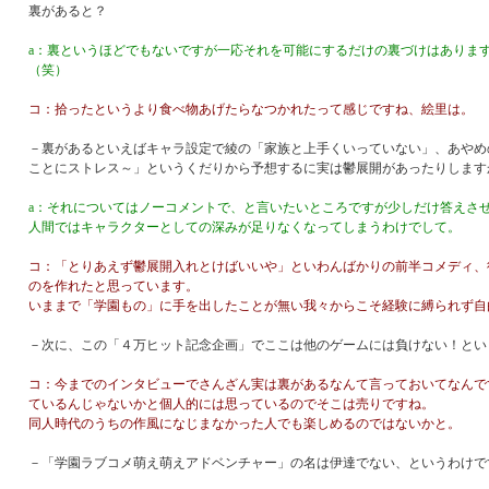
裏があると？
a：裏というほどでもないですが一応それを可能にするだけの裏づけはありま
（笑）
コ：拾ったというより食べ物あげたらなつかれたって感じですね、絵里は。
－裏があるといえばキャラ設定で綾の「家族と上手くいっていない」、あやめ
ことにストレス～」というくだりから予想するに実は鬱展開があったりします
a：それについてはノーコメントで、と言いたいところですが少しだけ答えさ
人間ではキャラクターとしての深みが足りなくなってしまうわけでして。
コ：「とりあえず鬱展開入れとけばいいや」といわんばかりの前半コメディ、
のを作れたと思っています。
いままで「学園もの」に手を出したことが無い我々からこそ経験に縛られず自
－次に、この「４万ヒット記念企画」でここは他のゲームには負けない！とい
コ：今までのインタビューでさんざん実は裏があるなんて言っておいてなんで
ているんじゃないかと個人的には思っているのでそこは売りですね。
同人時代のうちの作風になじまなかった人でも楽しめるのではないかと。
－「学園ラブコメ萌え萌えアドベンチャー」の名は伊達でない、というわけで