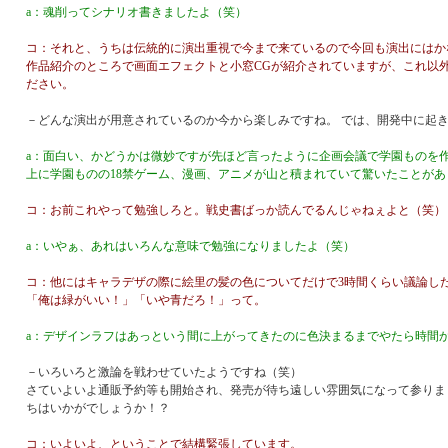
a：魂削ってシナリオ書きましたよ（笑）
コ：それと、うちは伝統的に演出重視で今まで来ているので今回も演出にはか
作品紹介のところで画面エフェクトと小窓CGが紹介されていますが、これ以
ださい。
－どんな演出が用意されているのか今から楽しみですね。 では、開発中に起
a：面白い、かどうかは微妙ですが先ほど言ったように企画会議で学園ものを
上に学園ものの18禁ゲーム、漫画、アニメが山と積まれていて驚いたことがあ
コ：お前これやって勉強しろと。戦史書ばっか読んでるんじゃねぇよと（笑）
a：いやぁ、あれはいろんな意味で勉強になりましたよ（笑）
コ：他にはキャラデザの際に絵里の髪の色についてだけで3時間くらい議論し
「俺は緑がいい！」「いや青だろ！」って。
a：デザインラフはあっという間に上がってきたのに色決まるまでやたら時間
－いろいろと激論を戦わせていたようですね（笑）
さていよいよ通販予約等も開始され、発売が待ち遠しい雰囲気になって参りま
ちはいかがでしょうか！？
コ：いよいよ、ということで結構緊張しています。