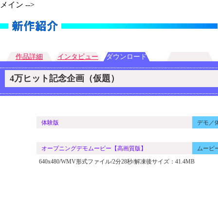
メイン -->
作品詳細
インタビュー
ダウンロード
4万ヒット記念企画（仮題）
体験版
デモ／
オープニングデモムービー【高画質版】
ムービ
640x480/WMV形式ファイル/2分28秒/解凍後サイズ：41.4MB