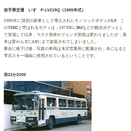
岩手県交通 いすゞP-LV219Q（1985年式）
1985年に貸切の新車として導入されたモノコックボディの
LV
。こ
の
73SC
と呼ばれるボディは，1973年に
BU
などの観光ボディとし
て登場して以来，マスク形状やフェンダ形状は変わりましたが，基
本は変わらずに
LV
にまで架装されてしまいました。
乗合に格下げ後，写真の車両は滝沢営業所に配属され，冬になると
雫石スキー場線に使用されているということです。
岩22か2200