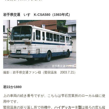
岩手県交通 いすゞK-CSA580（1983年式）
撮影：岩手県交通ファン様（鶯宿温泉 2003.7.21）
岩22か1880
上の車両の続き番号ですが、こちらは雫石営業所のローカル線に使
用中です。
鶯宿温泉の折り返し所で待機中。
ハイデッカーⅡ型
は後ろの窓も縦