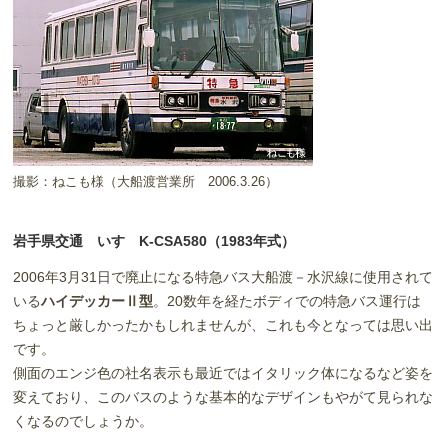
撮影：ねこも様（大船渡営業所 2006.3.26）
岩手県交通 いすゞK-CSA580（1983年式）
2006年3月31日で廃止になる特急バス大船渡－水沢線に使用されて
いる
ハイデッカーⅡ型
。20数年を経たボディでの特急バス運行は
ちょっと厳しかったかもしれませんが、これも今となっては思い出
です。
側面のエンジ色の社名表示も最近ではイタリック体になるなど姿を
変えており、このバスのような基本的なデザインもやがて見られな
くなるのでしょうか。