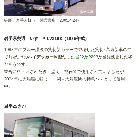
撮影：岩手人様（一関営業所 2005.4.24）
岩手県交通 いすゞP-LV219S（1985年式）
1985年にブルー濃淡の貸切新カラーで登場した貸切･高速新車の中
で1両だけの
ハイデッカーⅣ型
だった
岩22か2203
が登録変更した姿
だそうです。
乗合に格下げされた後、盛岡－釜石間で使用されていましたが、
2004年に大船渡に転じ、一関－大船渡間の特急バスとして使用
中。
岩手22き77