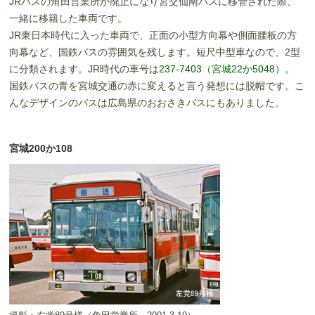
JRバスの角田営業所が廃止になり宮交仙南バスに移管された際、
一緒に移籍した車両です。
JR東日本時代に入った車両で、正面の小型方向幕や側面腰板の方
向幕など、国鉄バスの雰囲気を残します。短尺中型車なので、2型
に分類されます。JR時代の車号は
237-7403（宮城22か5048）
。
国鉄バスの青を宮城交通の赤に変えると言う発想には脱帽です。こ
んなデザインのバスは広島県のおおさきバスにもありました。
宮城200か108