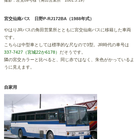
撮影：左党89号様（角田営業所 2001.3.19）
宮交仙南バス 日野P-RJ172BA（1988年式）
やはりJRバスの角田営業所とともに宮交仙南バスに移籍した車両
です。
こちらは中型車としては標準的な尺なので3型。JR時代の車号は
337-7427（宮城22か6178）
だそうです。
隣の宮交カラーと比べると、同じ赤ではなく、朱色がかっているよ
うに見えます。
自家用