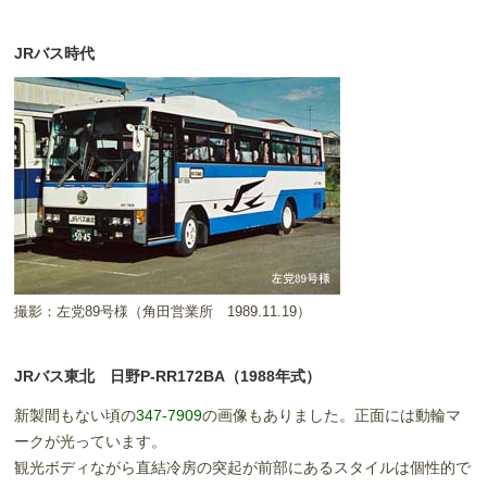
JRバス時代
撮影：左党89号様（角田営業所 1989.11.19）
JRバス東北 日野P-RR172BA（1988年式）
新製間もない頃の
347-7909
の画像もありました。正面には動輪マ
ークが光っています。
観光ボディながら直結冷房の突起が前部にあるスタイルは個性的で