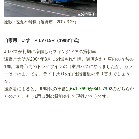
撮影：左党89号様（遠野市 2007.3.25）
自家用 いすゞP-LV719R（1988年式）
JRバスが初期に増備したスィングドアの貸切車。
遠野営業所が2004年3月に閉鎖された際、譲渡された車両のうちの
1両。遠野市内のドライブインの自家用バスになりましたが、カラ
ーはそのままです。ライト周りの白は譲渡後の塗り替えでしょう
か。
撮影者によると、JR時代の車番は
641-7990
か
641-7992
のどちらか
とのこと。もう1両は別の貸切会社で現役だそうです。