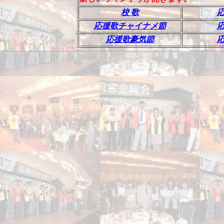
校 歌
応援歌チャイナメ節
応援歌豪気節