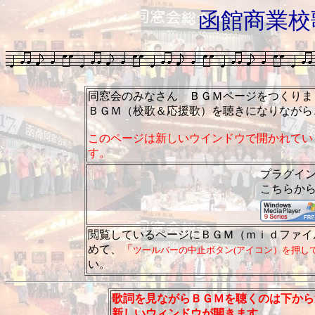
函館商業校
同窓会のみなさん ＢＧＭページをつくりま
ＢＧＭ（校歌＆応援歌）を聴きになりながら
このページは新しいウインドウで開かれてい
す。
プラグイ
こちらか
閲覧しているページにＢＧＭ（ｍｉｄファイ
めて、
「
ツールバーの中止ボタン(アイコン）を押してく
い。
歌詞を見ながらＢＧＭを聴くのは下から
新しいウィンドウが開きます。