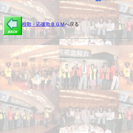
校歌・応援歌ＢＧＭ
へ戻る