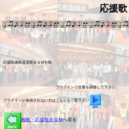
応援歌
応援歌函商逍遥歌ＢＧＭを聴
く
プラグインで音量を調整して下さい。
プラグインが表示されない方はこちらをご覧下さい
校歌・応援歌ＢＧＭ
へ戻る