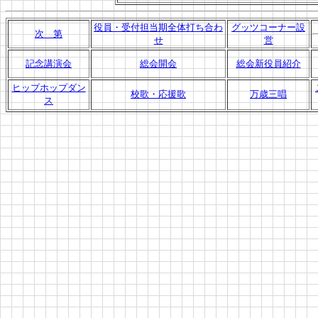
役員・受付担当期全体打ち合わ
グッツコーナー設
次 第
せ
営
記念講演会
総会開会
総会新役員紹介
ヒップホップダン
校歌・応援歌
万歳三唱
ス