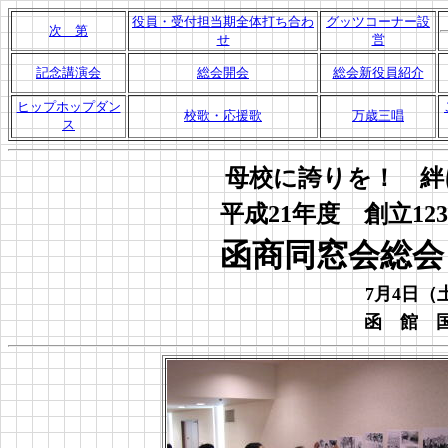
役員・受付担当期全体打ち合わ
グッツコーナー設
次 第
せ
営
記念講演会
総会開会
総会新役員紹介
ヒップホップダン
校歌・応援歌
万歳三唱
ス
母校に誇りを！ 絆
平成21年度 創立12
函商同窓会総会
7月4日（
函 館 国