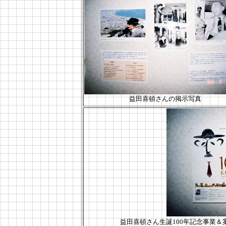
益田喜頓さんの掲示写真
益田喜頓さん生誕100年記念事業