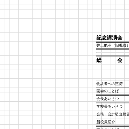
記念講演会
午
井上能孝（旧職員
総 会
午
物故者への黙祷
開会のことば
会長あいさつ
学校長あいさつ
会務・会計監査報
新役員紹介