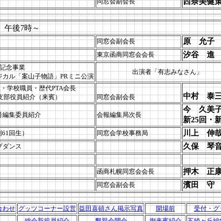
西奈美健
同窓会副会長
後7時～
原 允子
同窓会副会長
汐谷 進
東京函商同窓会会長
年記念事業
出演者「有志みなさん」
カル「案山子物語」PRミニ公演
員・学校職員・歴代PTA会長
中村 泰
部役員紹介（来賓）
同窓会副会長
今 久美
号編集委員紹介
会報編集局次長
新25回・新
川上 伸
61回生）
同窓会学校事務局
久保 琴
プダンス
押木 正
函商札幌同窓会会長
濱田 守
同窓会副会長
合わせ
グッツコーナー設営
益田喜頓さん掲示写真
開場前
受付・グ
総会新役員紹介
懇親会開会
御来賓紹介
五稜ヶ丘編