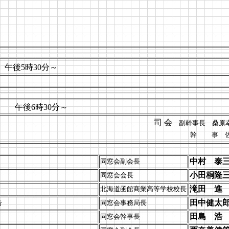
後5時30分～
）
後6時30分～
司 会
副幹事長 桑原幸
幹 事 佐藤朋子
中村 泰
同窓会副会長
小田桐隆
同窓会会長
滝田 進
北海道函館商業高等学校校長
田中健太
告
同窓会事務局長
田島 浩
同窓会幹事長