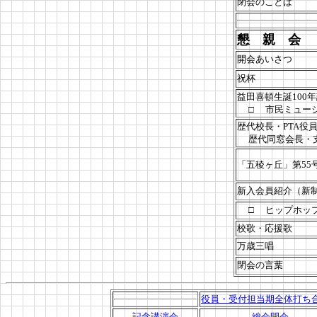
閉会のことば
懇 親 会
午
開会あいさつ
祝杯
益田喜頓生誕100
□ 市民ミュージ
歴代校長・PTA役
歴代同窓会長・支
「五稜ヶ丘」第55
新入会員紹介（新制
□ ヒップホッ
校歌・応援歌
万歳三唱
閉会の言葉
役員・受付担当期全体打ち
記念講演会
総会開会