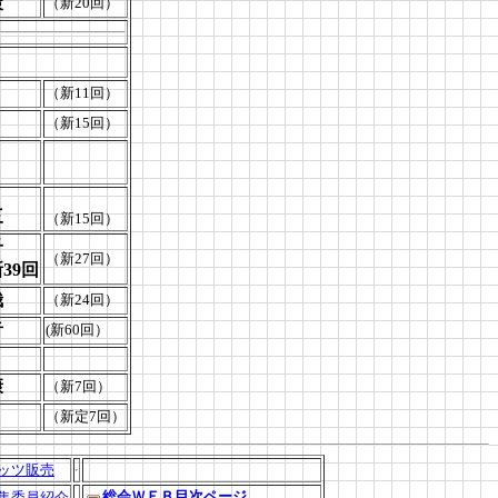
策
（新20回）
（新11回）
（新15回）
三
（新15回）
子
（新27回）
39回
哉
（新24回）
音
(新60回）
康
（新7回）
（新定7回）
ッツ販売
総会ＷＥＢ目次ページ
集委員紹介