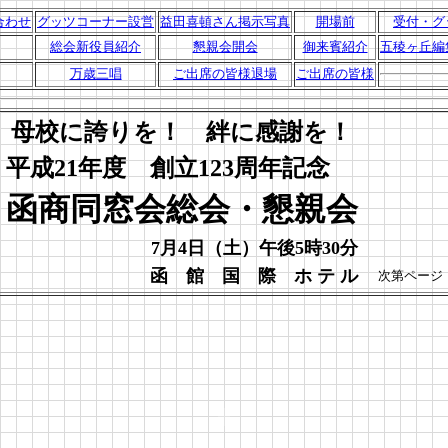
合わせ
グッツコーナー設営
益田喜頓さん掲示写真
開場前
受付・グ
総会新役員紹介
懇親会開会
御来賓紹介
五稜ヶ丘編
万歳三唱
ご出席の皆様退場
ご出席の皆様
母校に誇りを！ 絆に感謝を！
平成21年度 創立123周年記念
函商同窓会総会・懇親会
7月4日（土）午後5時30分
函 館 国 際 ホ テ ル
次第ページ