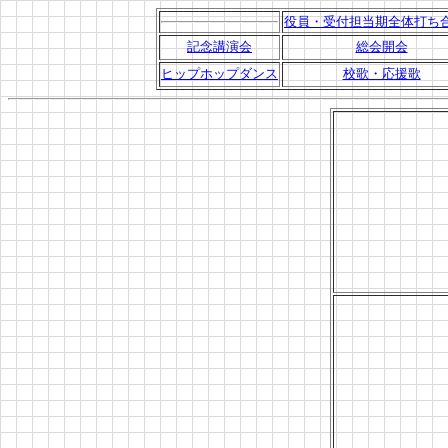
役員・受付担当期全体打ち
記念講演会
総会開会
ヒップホップダンス
校歌・応援歌