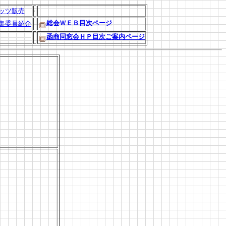
ッツ販売
総会ＷＥＢ目次ページ
集委員紹介
函商同窓会ＨＰ目次ご案内ページ