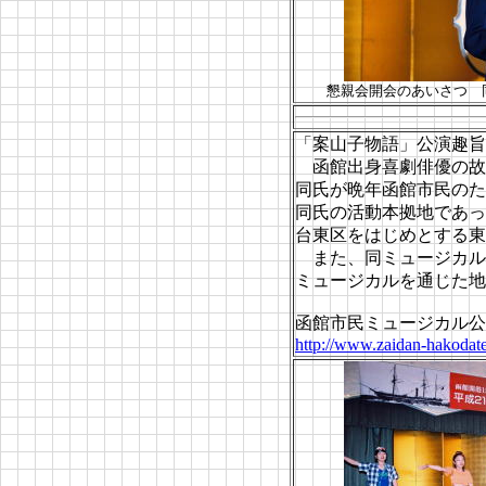
懇親会開会のあいさつ 
「案山子物語」公演趣旨
函館出身喜劇俳優の故
同氏が晩年函館市民のた
同氏の活動本拠地であっ
台東区をはじめとする東
また、同ミュージカル
ミュージカルを通じた地
函館市民ミュージカル公
http://www.zaidan-hakodat