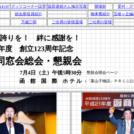
合わせ
グッツコーナー設営
益田喜頓さん掲示写真
開場前
受付・グ
総会新役員紹介
御来賓紹介
五稜ヶ丘編
万歳三唱
ご出席の皆様退場
ご出席の皆様
誇りを！ 絆に感謝を！
1年度 創立123周年記念
同窓会総会・懇親会
7月4日（土）午後5時30分
懇親会開会ページ
函 館 国 際 ホ テ ル
（「案山子物語」ＰＲミニ公