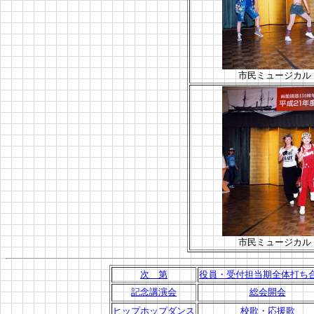
市民ミュージカル
市民ミュージカル
次 第
役員・受付担当期全体打ち
記念講演会
総会開会
ヒップホップダンス
校歌・応援歌