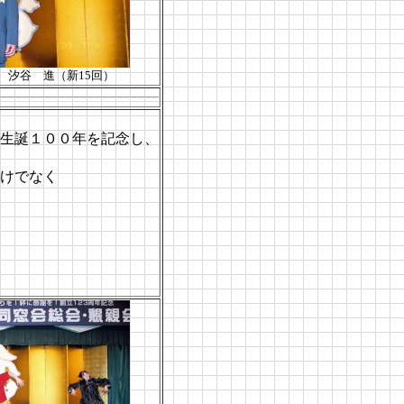
 汐谷 進（新15回）
生誕１００年を記念し、
けでなく