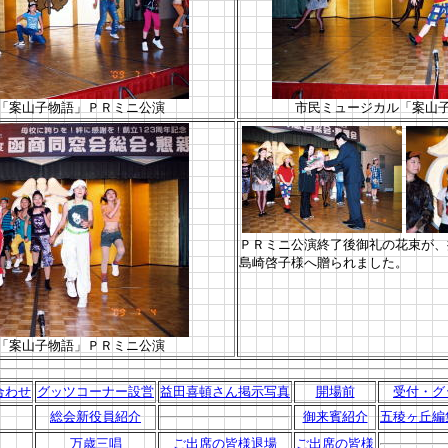
「案山子物語」ＰＲミニ公演
市民ミュージカル「案山
ＰＲミニ公演終了後御礼の花束が、
島崎啓子様へ贈られました。
「案山子物語」ＰＲミニ公演
合わせ
グッツコーナー設営
益田喜頓さん掲示写真
開場前
受付・グ
総会新役員紹介
御来賓紹介
五稜ヶ丘編
万歳三唱
ご出席の皆様退場
ご出席の皆様