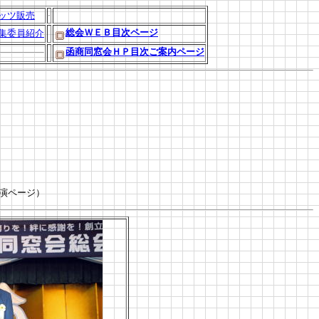
ッツ販売
総会ＷＥＢ目次ページ
集委員紹介
函商同窓会ＨＰ目次ご案内ページ
演ページ）