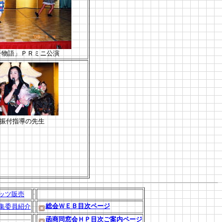
子物語」ＰＲミニ公演
振付指導の先生
ッツ販売
総会ＷＥＢ目次ページ
集委員紹介
函商同窓会ＨＰ目次ご案内ページ