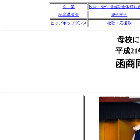
次 第
役員・受付担当期全体打ち
記念講演会
総会開会
ヒップホップダンス
校歌・応援歌
母校に
平成2
函商