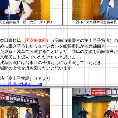
同窓会副会長 原 允子（新11回）
祝杯 東京函商同窓会会長
益田喜頓氏
（函商旧30回）
（函館市栄誉賞の第１号受賞者）の
めに書き下ろしたミュージカルを函館市民が地元函館と
た東京・浅草で公演することにより、同氏の功績を函館市民だ
京都民にも偲んでいただきたいと思います。
浅草公演には台東区の子供たちにも出演していただき、
域間の文化交流も図りたいと思います。
演「案山子物語］ＨＰより
e.com/kaikan/kakashi.htm