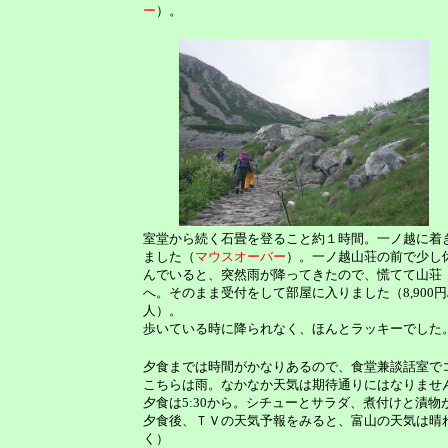
ー
）。
室堂から続く石畳を登ること約１時間。一ノ越に着
ました（
マウスオーバー
）。一ノ越山荘の前で少し
んでいると、突然雨が降ってきたので、慌てて山荘
へ。そのまま受付をして部屋に入りました（8,900円
人）。
歩いている時に降られなく、ほんとラッキーでした
夕食までは時間がかなりあるので、食堂兼談話室で
こちらは雨。なかなか天気は期待通りにはなりませ
夕食は5:30から。シチューとサラダ、煮付けと漬
夕食後、ＴＶの天気予報をみると、富山の天気は晴
く）