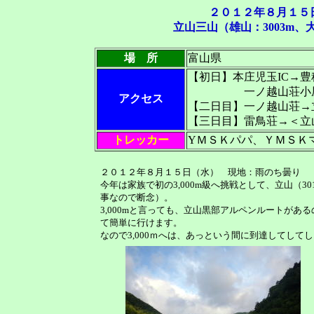
２０１２年８月１
立山三山（雄山：3003m、大
場 所
富山県
【初日】本庄児玉IC→
一ノ越山荘小屋
アクセス
【二日目】一ノ越山荘→
【三日目】雷鳥荘→＜立
トレッカー
YＭＳＫパパ、ＹＭＳＫマ
２０１２年８月１５日（水） 現地：雨のち曇り
今年は家族で初の3,000m級へ挑戦として、立山（
事なので断念）。
3,000mと言っても、立山黒部アルペンルートがあ
て簡単に行けます。
なので3,000ｍへは、あっという間に到達してして