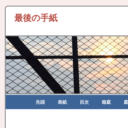
最後の手紙
先頭
表紙
目次
箱庭