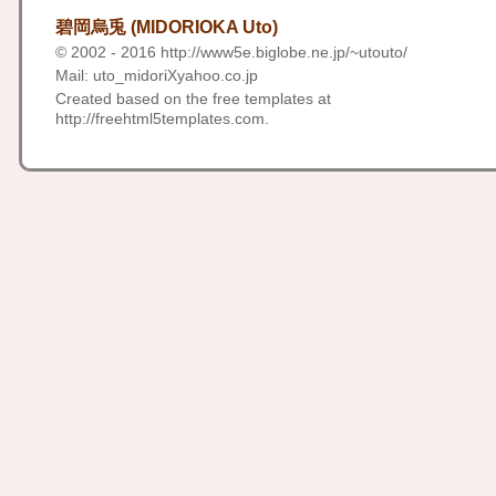
碧岡烏兎 (MIDORIOKA Uto)
© 2002 - 2016
http://www5e.biglobe.ne.jp/~utouto/
Mail: uto_midoriXyahoo.co.jp
Created based on the free templates at
http://freehtml5templates.com
.