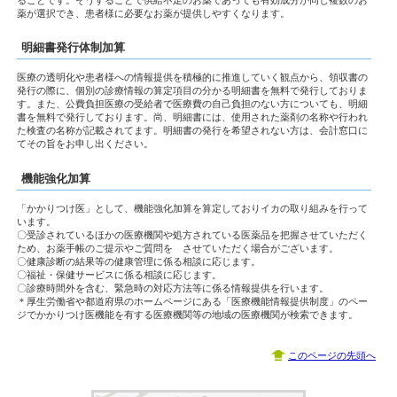
薬が選択でき、患者様に必要なお薬が提供しやすくなります。
明細書発行体制加算
医療の透明化や患者様への情報提供を積極的に推進していく観点から、領収書の
発行の際に、個別の診療情報の算定項目の分かる明細書を無料で発行しておりま
す。また、公費負担医療の受給者で医療費の自己負担のない方についても、明細
書を無料で発行しております。尚、明細書には、使用された薬剤の名称や行われ
た検査の名称が記載されてます。明細書の発行を希望されない方は、会計窓口に
てその旨をお申し出ください。
機能強化加算
「かかりつけ医」として、機能強化加算を算定しておりイカの取り組みを行って
います。
〇受診されているほかの医療機関や処方されている医薬品を把握させていただく
ため、お薬手帳のご提示やご質問を させていただく場合がございます。
〇健康診断の結果等の健康管理に係る相談に応じます。
〇福祉・保健サービスに係る相談に応じます。
〇診療時間外を含む、緊急時の対応方法等に係る情報提供を行います。
＊厚生労働省や都道府県のホームページにある「医療機能情報提供制度」のペー
ジでかかりつけ医機能を有する医療機関等の地域の医療機関が検索できます。
このページの先頭へ