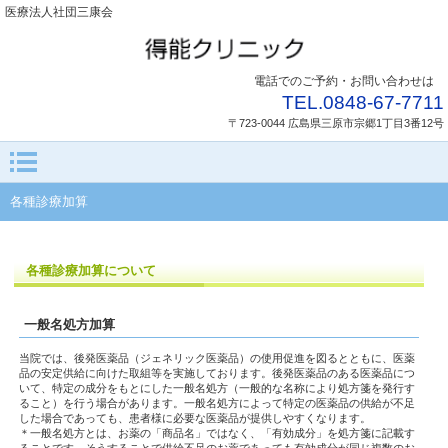
医療法人社団三康会
電話でのご予約・お問い合わせは
TEL.0848-67-7711
〒723-0044 広島県三原市宗郷1丁目3番12号
各種診療加算
各種診療加算について
一般名処方加算
当院では、後発医薬品（ジェネリック医薬品）の使用促進を図るとともに、医薬
品の安定供給に向けた取組等を実施しております。後発医薬品のある医薬品につ
いて、特定の成分をもとにした一般名処方（一般的な名称により処方箋を発行す
ること）を行う場合があります。一般名処方によって特定の医薬品の供給が不足
した場合であっても、患者様に必要な医薬品が提供しやすくなります。
＊一般名処方とは、お薬の「商品名」ではなく、「有効成分」を処方箋に記載す
ることです。そうすることで供給不足のお薬であっても有効成分が同じ複数のお