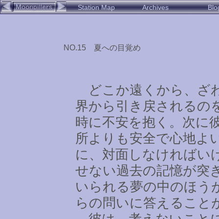
Station Map
Archives
Blo
NO.15 夏への目覚め
どこか遠くから、ざわ
界から引き戻されるの
時に不安を抱く。次に
所よりも安全で心地よ
に、対面しなければい
せない過去の記憶が突
いられる夢の中のほう
らの問いに答えること
彼は、考えないことに