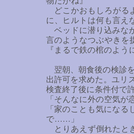
物だがね』
どこかおもしろがるよ
に、ヒルトは何も言え
ベッドに潜り込みなが
言のようなつぶやきを
『まるで鉄の棺のよう
翌朝、朝食後の検診を
出許可を求めた。ユリ
検査終了後に条件付で
「そんなに外の空気が
「家のことも気になる
で
……
」
とりあえず倒れたとき