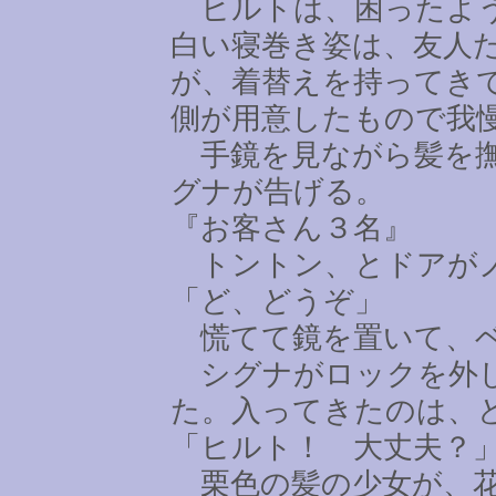
ヒルトは、困ったよう
白い寝巻き姿は、友人
が、着替えを持ってき
側が用意したもので我
手鏡を見ながら髪を撫
グナが告げる。
『お客さん３名』
トントン、とドアが
「ど、どうぞ」
慌てて鏡を置いて、ベ
シグナがロックを外し
た。入ってきたのは、
「ヒルト！ 大丈夫？
栗色の髪の少女が、花