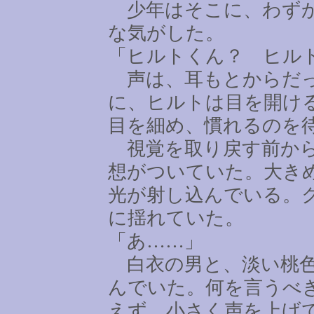
少年はそこに、わずか
な気がした。
「ヒルトくん？ ヒル
声は、耳もとからだっ
に、ヒルトは目を開け
目を細め、慣れるのを
視覚を取り戻す前から
想がついていた。大き
光が射し込んでいる。
に揺れていた。
「あ
……
」
白衣の男と、淡い桃色
んでいた。何を言うべ
えず、小さく声を上げ