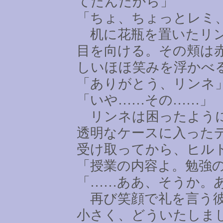
てたんだから」
「ちょ、ちょっとレミ
机に花瓶を置いたリン
目を向ける。その頬は
しいほほ笑みを浮かべ
「ありがとう、リンネ
「いや
……
その
……
」
リンネは困ったように
透明なケースに入った
受け取ってから、ヒル
「授業の内容よ。勉強
「
……
ああ、そうか。
再び笑顔で礼を言う彼
小さく、どういたしま