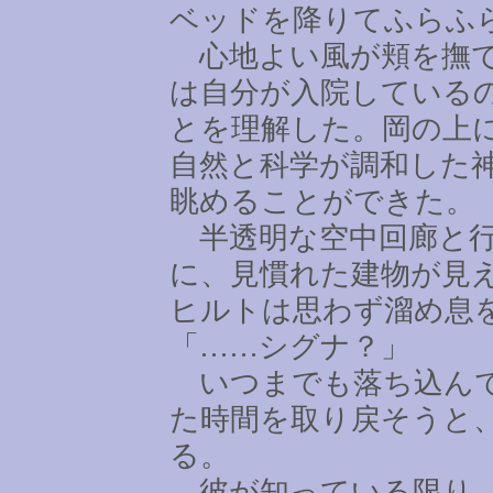
ベッドを降りてふらふ
心地よい風が頬を撫で
は自分が入院している
とを理解した。岡の上
自然と科学が調和した
眺めることができた。
半透明な空中回廊と行
に、見慣れた建物が見
ヒルトは思わず溜め息
「
……
シグナ？」
いつまでも落ち込んで
た時間を取り戻そうと
る。
彼が知っている限り、