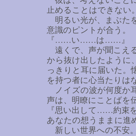
止めることはできない
明るい光が、まぶたを
意識のピントが合う。
『
……
い
……
は
……
』
遠くで、声が聞こえる
から抜け出したように
っきりと耳に届いた。
を持つ者に心当たりは
ノイズの波が何度か耳
声は、明瞭にことばを
『思い出して
……
約束
あなたの想うままに進
新しい世界への不安