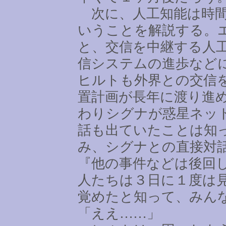
次に、人工知能は時間
いうことを解説する。
と、交信を中継する人
信システムの進歩など
ヒルトも外界との交信
置計画が長年に渡り進
わりシグナが惑星ネッ
話も出ていたことは知
み、シグナとの直接対
『他の事件などは後回
人たちは３日に１度は
覚めたと知って、みん
「ええ
……
」