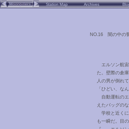
Station Map
Archives
Blo
NO.16 闇の中の
エルソン航宙
た。壁際の倉庫
人の男が倒れて
「ひどい、なん
自動運転のエ
えたバッグのな
学校と近くに
も一瞬だ。目の