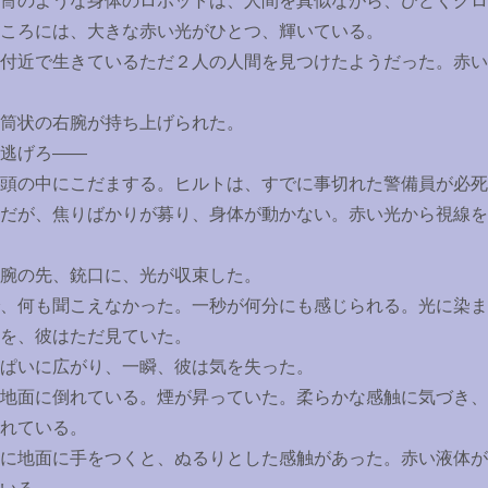
冑のような身体のロボットは、人間を真似ながら、ひどくグロ
ころには、大きな赤い光がひとつ、輝いている。
付近で生きているただ２人の人間を見つけたようだった。赤い
筒状の右腕が持ち上げられた。
逃げろ――
頭の中にこだまする。ヒルトは、すでに事切れた警備員が必死
だが、焦りばかりが募り、身体が動かない。赤い光から視線を
腕の先、銃口に、光が収束した。
、何も聞こえなかった。一秒が何分にも感じられる。光に染ま
を、彼はただ見ていた。
ぱいに広がり、一瞬、彼は気を失った。
地面に倒れている。煙が昇っていた。柔らかな感触に気づき、
れている。
に地面に手をつくと、ぬるりとした感触があった。赤い液体が