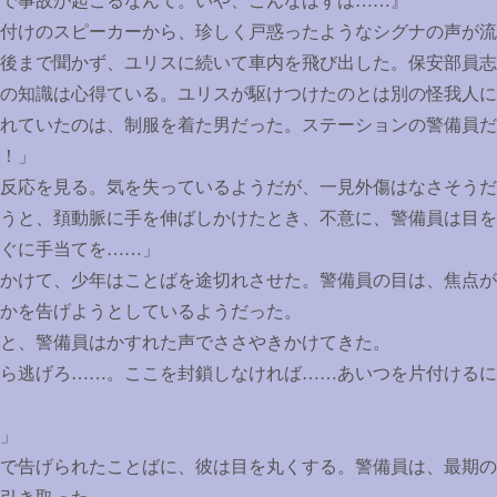
で事故が起こるなんて。いや、こんなはずは
……
』
付けのスピーカーから、珍しく戸惑ったようなシグナの声が流
後まで聞かず、ユリスに続いて車内を飛び出した。保安部員志
の知識は心得ている。ユリスが駆けつけたのとは別の怪我人に
れていたのは、制服を着た男だった。ステーションの警備員だ
！」
反応を見る。気を失っているようだが、一見外傷はなさそうだ
うと、頚動脈に手を伸ばしかけたとき、不意に、警備員は目を
ぐに手当てを
……
」
かけて、少年はことばを途切れさせた。警備員の目は、焦点が
かを告げようとしているようだった。
と、警備員はかすれた声でささやきかけてきた。
ら逃げろ
……
。ここを封鎖しなければ
……
あいつを片付けるに
」
で告げられたことばに、彼は目を丸くする。警備員は、最期の