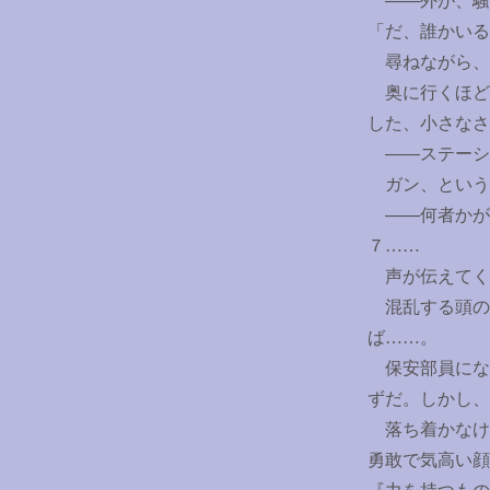
――外が、騒
「だ、誰かいる
尋ねながら、
奥に行くほど
した、小さなさ
――ステーシ
ガン、という
――何者かが
７
……
声が伝えてく
混乱する頭の
ば
……
。
保安部員にな
ずだ。しかし、
落ち着かなけ
勇敢で気高い顔