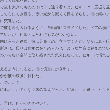
用して距離を稼いだ。
で最も大きなもののそばまで辿り着くと、ヒルトは一度振り返
こちらに向き直る。赤い光から慌てて目をそらし、彼は鏡のよ
に突進した。
で彼を迎え入れるように、自動的にスライドした。ドアの横に
ていたが、ヒルトはそれにも気がつかない。
内に入った途端、彼は足を止め、立ちすくんだ。なかは真っ暗
断され、辺りは乱すのをためらわれるような静寂に包まれてい
わからない空間に取り残された気分になって、ヒルトは慣れる
えるようになると、彼は慎重に歩き出す。
かが彼の鼓膜に触れた。
…
で
……
？
に似た、かすかな空気の震えだった。空耳か、と思い、ヒルト
、再び、何かがささやいた。