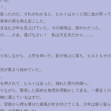
いる。
！」
庇ったのだ。それがわかると、ヒルトはカッと頭に血が昇って
身体の肩を抱え起こした。
き込む少年を見上げていた。その表情は、穏やかだった。
の
……
さあ、逃げなさい！ 私は大丈夫だから
……
」
」
り出しながら、上空を仰いだ。影が地上に落ち、ヒルトもその
光が集まり始めていた。
」
を押されて、ヒルトは走った。崩れた壁の内側へ。
りながら、緊張した筋肉を無理矢理動かして走る。一番近くの
物に通じているはずだ。
。背後から煙を乗せた爆風が吹き付けてくる。少年は振り返ら