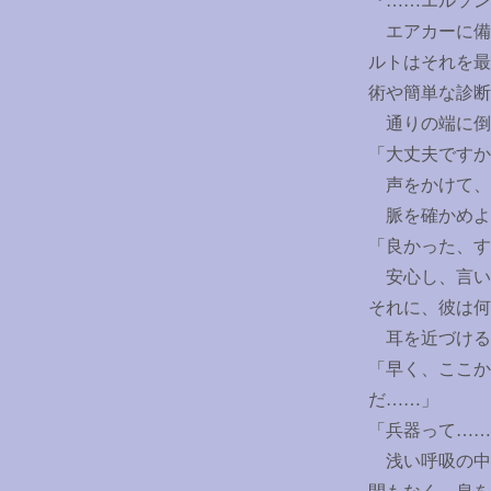
『
……
エルソン
エアカーに備
ルトはそれを最
術や簡単な診断
通りの端に倒
「大丈夫ですか
声をかけて、
脈を確かめよ
「良かった、す
安心し、言い
それに、彼は何
耳を近づける
「早く、ここか
だ
……
」
「兵器って
……
浅い呼吸の中