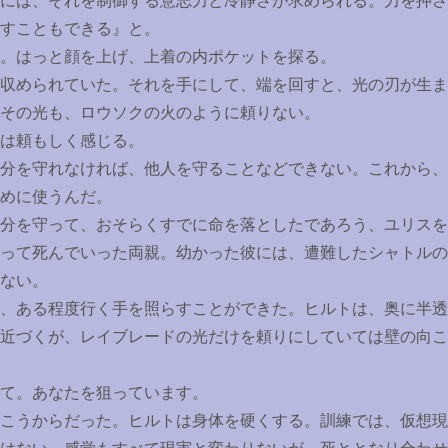
には、それを制御する意志力と冷静さが求められる。力を押さ
すこともできる』と。
。はっと顔を上げ、上着の内ポケットを探る。
収められていた。それを手にして、端を回すと、光の刃が生ま
その光も、ロウソクの火のように頼りない。
は頼もしく感じる。
分を守れなければ、他人を守ることなどできない。これから、
めに使うんだ。
分を守って、おそらくすでに命を落としたであろう、ユリスを
って死んでいった両親。幼かった彼には、遭難したシャトルの
ない。
、ある程度行く手を照らすことができた。ヒルトは、奥に半透
近づくが、レイブレードの光だけを頼りにしていては壁の向こ
て。あなたを狙っています。
こうからだった。ヒルトは身体を硬くする。訓練では、仮想現