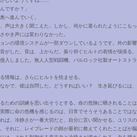
がしいようですね
……
んですか？」
奥へ進んでいく。
、声は大きく聞こえた。しかし、何かに遮られたようにこもっ
さやき声には変わりなかった。
ョンの環境システムが一部ダウンしているようです。外の影響
音がした。音は、上からだ。振り仰ぐヒルトの表情が強張る。
侵入しました。無人人型戦闘機、バルロック社製オートストラ
る情報は、さらにヒルトを怯ませる。
なかで、彼は自問した。どうすればいい？ 生き延びるには、
るための訓練を思い出そうとする。命の危険に晒されることは
実際に命の危機を感じるのは、日常でそうそうあることではな
れば。冷静さが一番大切だと、自分に言い聞かせる。ユリスの
。それに、レイブレードの師が最初に教えてくれたことばが脳