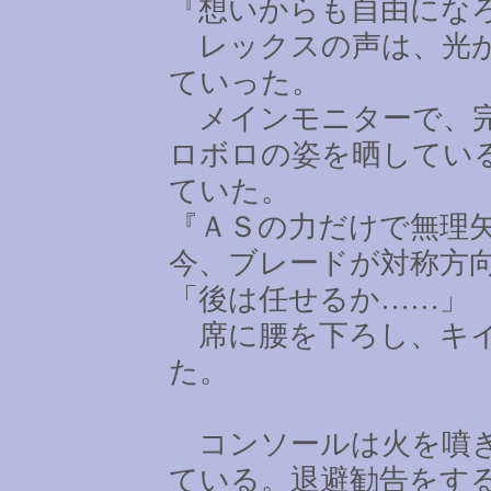
『想いからも自由にな
レックスの声は、光が
ていった。
メインモニターで、完
ロボロの姿を晒してい
ていた。
『ＡＳの力だけで無理
今、ブレードが対称方
「後は任せるか
……
」
席に腰を下ろし、キイ
た。
コンソールは火を噴き
ている。退避勧告をす