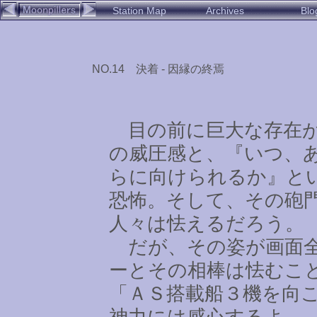
Station Map
Archives
Blo
NO.14 決着 - 因縁の終焉
目の前に巨大な存在が
の威圧感と、『いつ、
らに向けられるか』と
恐怖。そして、その砲
人々は怯えるだろう。
だが、その姿が画面全
ーとその相棒は怯むこ
「ＡＳ搭載船３機を向
神力には感心するよ
…