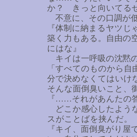
か？ きっと向いてる
不意に、その口調が
『体制に納まるヤツじ
築く力もある。自由の
にはな』
キイは一呼吸の沈黙の
「すべてのものから自
分で決めなくてはいけ
そんな面倒臭いこと、
『
……
それがあんたの
どこか感心したような
スがことばを挟んだ。
『キイ、面倒臭がり屋