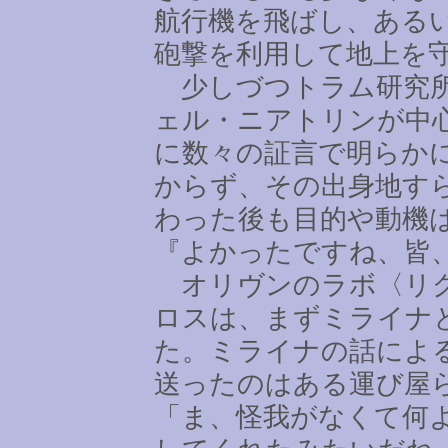
航行機を飛ばし、ある
砲撃を利用して地上を
少しづつトラム研究所
ェル・ニアトリンが中
に数々の証言で明らか
からず、その出身地す
わった後も目的や動機
『よかったですね、皆
オリヴンのラボ〈リグ
ロスは、まずミライナ
た。ミライナの話によ
送ったのはある運び屋
「ま、怪我がなくて何