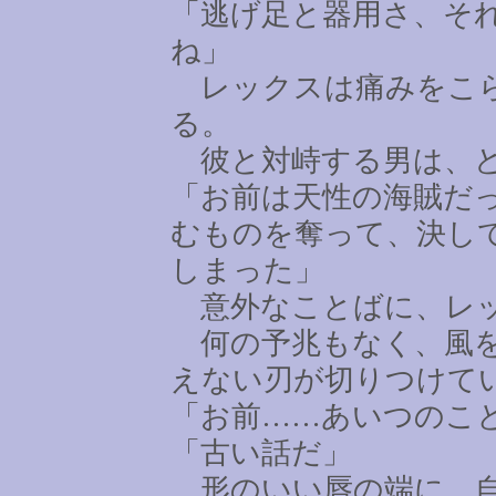
「逃げ足と器用さ、そ
ね」
レックスは痛みをこら
る。
彼と対峙する男は、ど
「お前は天性の海賊だ
むものを奪って、決し
しまった」
意外なことばに、レッ
何の予兆もなく、風を
えない刃が切りつけて
「お前
……
あいつのこ
「古い話だ」
形のいい唇の端に、自