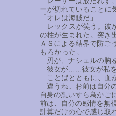
レーザーは放たれず、
ーが切れていることに
「オレは海賊だ」
レックスが笑う。彼が
の柱が生まれた。突き
ＡＳによる結界で防ご
もろかった。
刃が、ナシェルの胸
「彼女が
……
彼女が私
ことばとともに、血が
「違うね。お前は自分
自身の想いすら鳥かご
前は、自分の感情を無
計算だけの心で感じ取