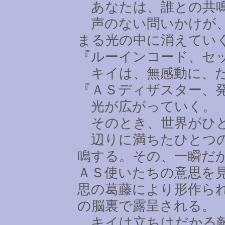
あなたは、誰との共鳴
声のない問いかけが、
まる光の中に消えてい
『ルーインコード、セ
キイは、無感動に、だ
『ＡＳディザスター、
光が広がっていく。
そのとき、世界がひ
辺りに満ちたひとつの
鳴する。その、一瞬だ
ＡＳ使いたちの意思を
思の葛藤により形作ら
の脳裏で露呈される。
キイは立ちはだかる敵