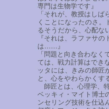
専門は生物学です』
「それが、教授はしば
くことになったのさ。
るそうだから、心配な
『それは、ラファサの
は
……
』
「問題と向き合わなく
ては、戦力計算はでき
ッタには、きみの師匠
と、心をやわらかくす
師匠とは、心理学、特
ベッキィ・マイト博士
ンセリング技術を仕込