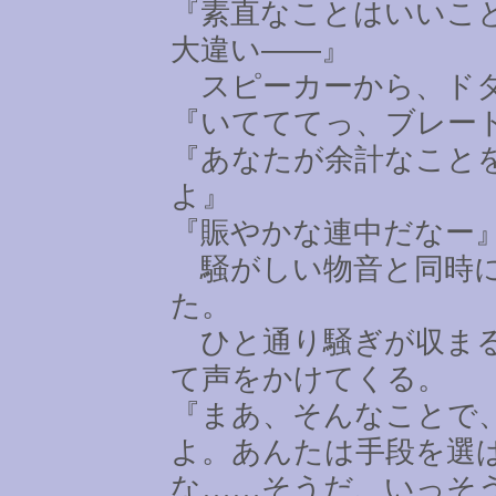
『素直なことはいいこ
大違い――』
スピーカーから、ドタ
『いてててっ、ブレー
『あなたが余計なこと
よ』
『賑やかな連中だなー
騒がしい物音と同時に
た。
ひと通り騒ぎが収まる
て声をかけてくる。
『まあ、そんなことで
よ。あんたは手段を選
な
……
そうだ、いっそ