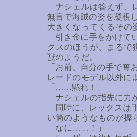
ナシェルは答えず、レ
無言で海賊の姿を凝視
大きくなってくるその
引き金に手をかけてい
クスのほうが、まるで
獣のようだ。
「お前、自分の手で奪
レードのモデル以外に
「
……
黙れ！」
ナシェルの指先に力が
同時に、レックスは手
い筒のようなものが握
「なに
……
！」