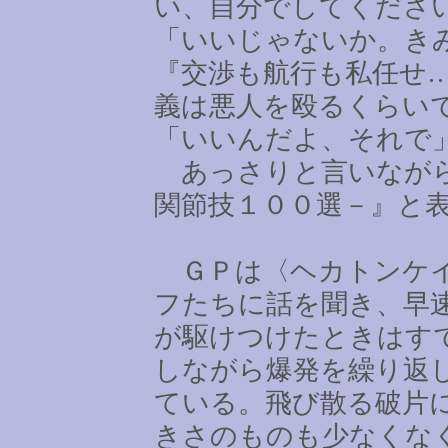
い、自分でしてくださ
「いいじゃないか。き
『交渉も航行も私任せ
義は悪人を殴るくらい
「いいんだよ、それで
あっさりと言いながら
関節技１００選－』と
ＧＰは〈ヘカトンケイ
フたちに話を聞き、早
が駆けつけたときはす
しながら爆発を繰り返
ている。飛び散る破片
きさのものも少なくな