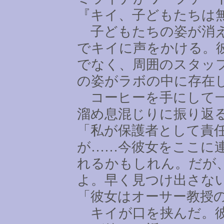
『キイ、子どもたちは
子どもたちの姿が消え
でキイに声をかける。
でなく、周囲のスタッ
の姿がラボの中に存在
コーヒーを手にして一
溜め息混じりに振り返
「私が保護者として責
が
……
今彼女をここに
れるかもしれん。だが
よ。早く見つけ出さな
「彼女はオーサー教授
キイが口を挟んだ。彼