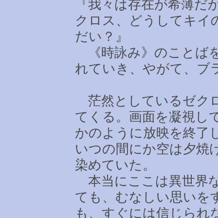
『我々は存在が希薄だ
クロス、どうしてキイ
だい？』
《時詠み》のことばを
れていき、やがて、ブ
茫然としているゼクロ
てくる。画面を凝視し
かのように放映を終了
いつの間にか空は夕焼
染めていた。
本当にここは異世界な
ても、むなしい思いを
も、すぐには信じられ