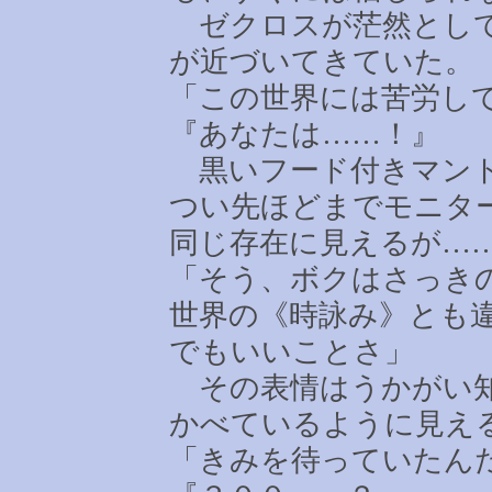
ゼクロスが茫然として
が近づいてきていた。
「この世界には苦労し
『あなたは
……
！』
黒いフード付きマント
つい先ほどまでモニタ
同じ存在に見えるが
…
「そう、ボクはさっき
世界の《時詠み》とも
でもいいことさ」
その表情はうかがい知
かべているように見え
「きみを待っていたん