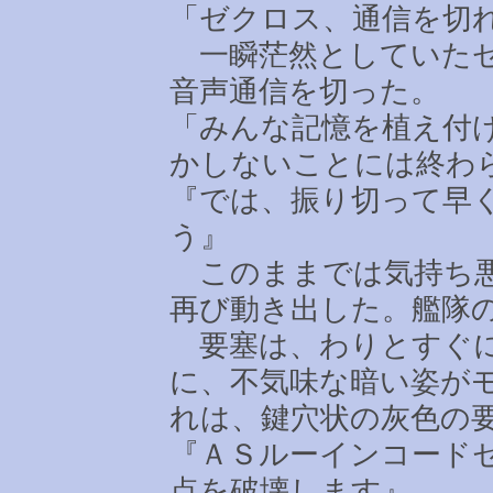
「ゼクロス、通信を切
一瞬茫然としていたゼ
音声通信を切った。
「みんな記憶を植え付
かしないことには終わ
『では、振り切って早
う』
このままでは気持ち悪
再び動き出した。艦隊
要塞は、わりとすぐに
に、不気味な暗い姿が
れは、鍵穴状の灰色の
『ＡＳルーインコード
点を破壊します』