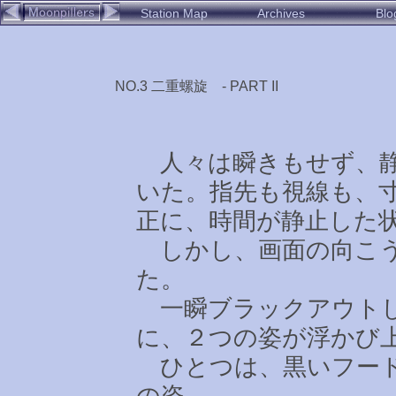
Station Map
Archives
Blo
NO.3 二重螺旋 - PART II
人々は瞬きもせず、静
いた。指先も視線も、
正に、時間が静止した
しかし、画面の向こう
た。
一瞬ブラックアウトし
に、２つの姿が浮かび
ひとつは、黒いフード
の姿。