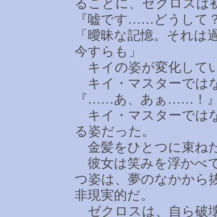
ることに、ゼクロスは
『嘘です
……
どうして
「曖昧な記憶。それは
今すらも」
キイの姿が変化して
キイ・マスターでは
『
……
あ、あぁ
……
！
キイ・マスターではな
る姿だった。
金髪をひとつに束ね
彼女は笑みを浮かべて
つ姿は、夢のなかから
非現実的だ。
ゼクロスは、自ら破壊