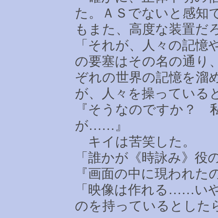
た。ＡＳでないと感知
もまた、高度な装置だ
「それが、人々の記憶
の要塞はその名の通り
ぞれの世界の記憶を溜
が、人々を操っている
『そうなのですか？ 
が
……
』
キイは苦笑した。
「誰かが《時詠み》役
『画面の中に現われた
「映像は作れる
……
い
のを持っているとした