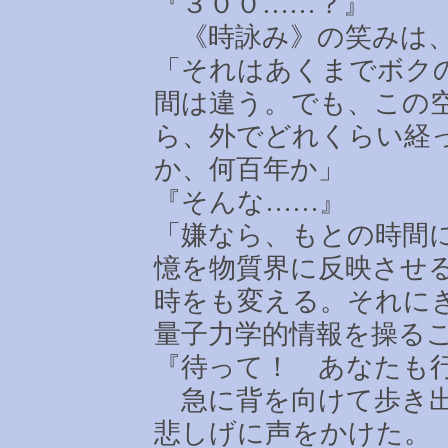
『３００
……
？』
《時詠み》の笑みは、
「それはあくまでボク
間は違う。でも、この
ら、外でどれくらい経
か、何百年か」
『そんな
……
』
「嫌なら、もとの時間
憶を物質界に反映させ
時をも変える。それに
量子力学的情報を操る
『待って！ あなたも
急に背を向けて歩き出
悲しげに声をかけた。