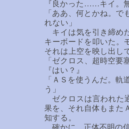
『良かった
……
キイ。
「ああ、何とかね。で
れない」
キイは気を引き締めた
キーボードを叩いた。
それは上空を映し出し
「ゼクロス、超時空要
『はい？』
「ＡＳを使うんだ。軌
う」
ゼクロスは言われた通
果を、それ自体もまた
知する。
確かに、正体不明の信