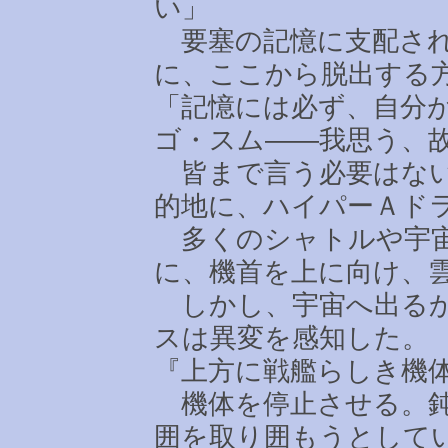
い」
要塞の記憶に支配され
に、ここから脱出する
「記憶には必ず、自分
ゴ・スム――我思う、
皆まで言う必要はない
的地に、ハイパーＡド
多くのシャトルや宇宙
に、機首を上に向け、
しかし、宇宙へ出るか
スは異変を感知した。
『上方に戦艦らしき機
機体を停止させる。鈍
囲を取り囲もうとして