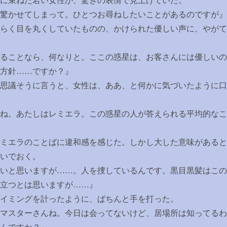
に束ねた若い女性が、驚きの表情で見上げていた。
驚かせてしまって。ひとつお尋ねしたいことがあるのですが』
らく目を丸くしていたものの、かけられた優しい声に、やがて
ることなら、何なりと。ここの惑星は、お客さんには優しいの
方針
……
ですか？』
思議そうに言うと、女性は、ああ、と何かに気づいたように口
ね。あたしはレミエラ。この惑星の人が答えられる平均的なこ
ミエラのことばに違和感を感じた。しかし大した意味があると
ないでおく。
いと思いますが
……
。人を捜しているんです。黒目黒髪はこの
立つとは思いますが
……
』
イミングを計ったように、ぱちんと手を打った。
・マスターさんね。今日は会ってないけど、居場所は知ってる