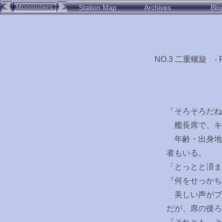
Station Map
Archives
Blo
NO.3 二重螺旋 - P
「そろそろだね
艦長席で、キ
年齢・出身地
者もいる。
「とっとと済ま
『何をせっか
美しい声がブ
だが、席の後ろ