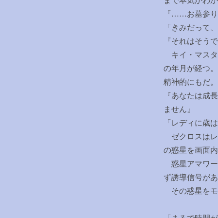
まで本気かわか
『
……
お墓参り
「きみだって、
『それはそうで
キイ・マスタ
の年月が経つ。
精神的にもだ。
『あなたは成長
ません』
「レディに歳は
ゼクロスはレ
の惑星を画面内
惑星アマワー
ず誘導信号があ
その惑星をモ