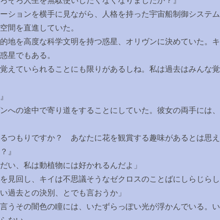
そろそろ人生を無駄使いしたくなくなりましたか？』
ーションを横手に見ながら、人格を持った宇宙船制御システム
空間を直進していた。
的地を高度な科学文明を持つ惑星、オリヴンに決めていた。キ
惑星でもある。
覚えていられることにも限りがあるしね。私は過去はみんな覚
』
ンへの途中で寄り道をすることにしていた。彼女の両手には、
るつもりですか？ あなたに花を観賞する趣味があるとは思え
？』
だい、私は動植物には好かれるんだよ」
を見回し、キイは不思議そうなゼクロスのことばにしらじらし
い過去との決別、とでも言おうか」
言うその闇色の瞳には、いたずらっぽい光が浮かんでいる。い