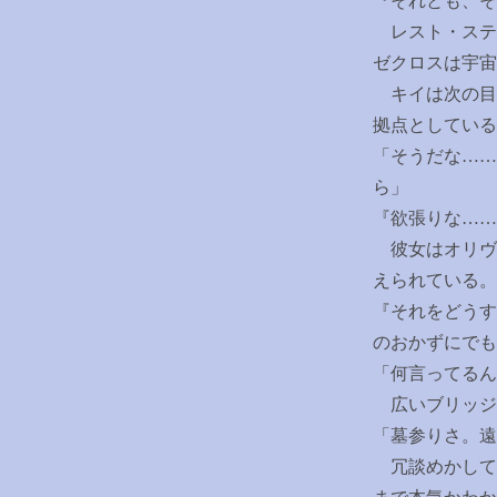
『それとも、
レスト・ステ
ゼクロスは宇宙
キイは次の目
拠点としている
「そうだな
……
ら」
『欲張りな
……
彼女はオリヴ
えられている。
『それをどうす
のおかずにでも
「何言ってるん
広いブリッジ
「墓参りさ。遠
冗談めかして