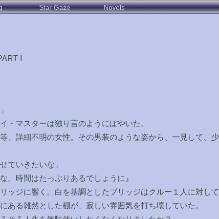
g
Star Gaze
Novels
ART I
」
イ・マスターは独り言のようにぼやいた。
等、詳細不明の女性。その男装のような姿から、一見して、少
せていきたいな」
ちな。時間はたっぷりあるでしょうに』
リッジに響く。白を基調としたブリッジはクルー１人に対して
にある雑然とした棚が、寂しい雰囲気を打ち壊していた。