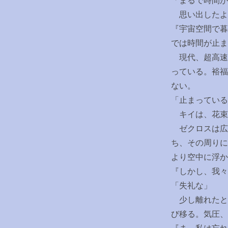
「まるで時間が
思い出したよ
『宇宙空間で暮
では時間が止ま
現代、超高速
っている。裕福
ない。
「止まっている
キイは、花束
ゼクロスは広
ち、その周りに
より空中に浮か
『しかし、我々
「失礼な」
少し離れたと
び移る。気圧、