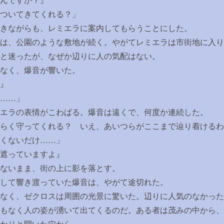
んですか？』
。ついてきてくれる？」
きながらも、レミエラに案内してもらうことにした。
は、公園のような敷地が続く。やがてレミエラは市街地に入り
と迷ったが、なぜか辺りに人の気配はない。
なく、爆音が響いた。
』
……
」
エラの表情がこわばる。爆音は遠くで、何度か連続した。
らく守ってくれる？ いえ、あいつらがここまで辿り着けるわ
くないだけ
……
」
遮っていますよ』
ないまま、街の上に影を落とす。
して響き渡っていた爆音は、やがて途切れた。
なく、ゼクロスは周囲の光景に驚いた。辺りに人気のなかった
もなく人の姿が湧いて出てくるのだ。ある者は茂みの中から、