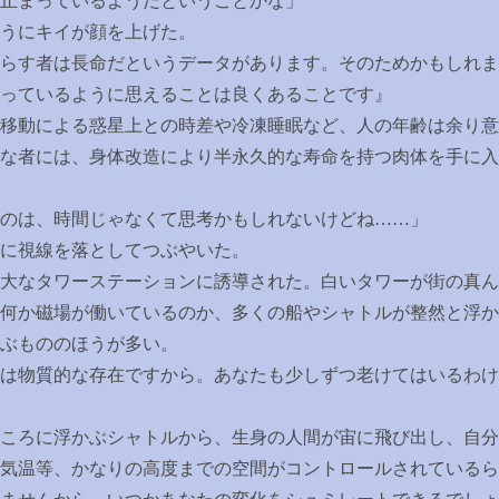
止まっているようだということかな」
うにキイが顔を上げた。
らす者は長命だというデータがあります。そのためかもしれま
っているように思えることは良くあることです』
移動による惑星上との時差や冷凍睡眠など、人の年齢は余り意
な者には、身体改造により半永久的な寿命を持つ肉体を手に入
のは、時間じゃなくて思考かもしれないけどね
……
」
に視線を落としてつぶやいた。
大なタワーステーションに誘導された。白いタワーが街の真ん
何か磁場が働いているのか、多くの船やシャトルが整然と浮か
ぶもののほうが多い。
は物質的な存在ですから。あなたも少しずつ老けてはいるわけ
ころに浮かぶシャトルから、生身の人間が宙に飛び出し、自分
気温等、かなりの高度までの空間がコントロールされているら