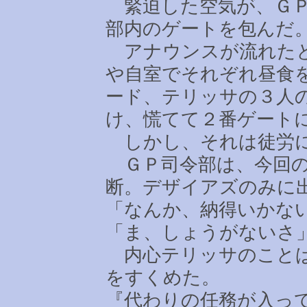
緊迫した空気が、ＧＰ
部内のゲートを包んだ
アナウンスが流れたと
や自室でそれぞれ昼食
ード、テリッサの３人
け、慌てて２番ゲート
しかし、それは徒労
ＧＰ司令部は、今回の
断。デザイアズのみに
「なんか、納得いかな
「ま、しょうがないさ
内心テリッサのことば
をすくめた。
『代わりの任務が入っ