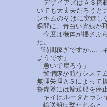
デザイアズはＡＳ搭載
いても大丈夫だろうと
ンキムのそばに突進し
瞬間に、青白い光線が
今度は機体が揺さぶら
た。
『時間稼ぎですか
……
ようです』
「急いで戻ろう」
警備隊が航行システム
無理矢理ＡＳによって
警備隊には輸送船を停
キイはルータとランキ
輸送船は撃たれると、