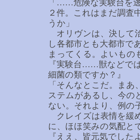
「
……
危険な実験台を
２件。これはまだ調査
うか」
オリヴンは、決して治
し各都市とも大都市で
まってくる。よいもの
『実験台
……
獣などで
細菌の類ですか？』
「そんなとこだ。まあ
ステムがあるし、今の
ない。それより、例の
クレイズは表情を緩め
に、ほほ笑みの気配と
『ええ、皆元気でした