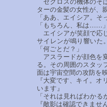
ゼクロスの機体のそば
ターの金髪の女性が、
「ああ、エイシア。そ
「もちろん、私は
……
エイシアが笑顔で応じ
サイレンが鳴り響いた
「何ごとだ？」
アスラードが顔色を変
る。その周囲のスタッ
面は宇宙空間の攻防を
『大変です、キイ。オ
います』
「それは見ればわかる
『敵影は確認できませ