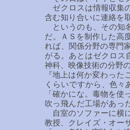
ゼクロスは情報収集の
含む知り合いに連絡を
というのも、その知名
だ。ＡＳを制作した高
れば、関係分野の専門
がる。あとはゼクロス
神科、映像技術の分野
『地上は何か変わった
くらいですから、色々
「確かにな。毒物を使
吹っ飛んだ工場があっ
自室のソファーに横に
教授、クレイズ・オー