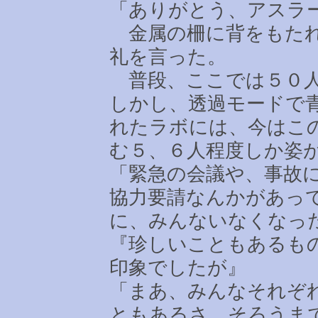
「ありがとう、アスラ
金属の柵に背をもたれ
礼を言った。
普段、ここでは５０人
しかし、透過モードで
れたラボには、今はこ
む５、６人程度しか姿
「緊急の会議や、事故
協力要請なんかがあっ
に、みんないなくなっ
『珍しいこともあるも
印象でしたが』
「まあ、みんなそれぞ
ともあるさ。そろうま