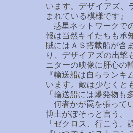
います。デザイアズ、
まれている模様です』
惑星ネットワークでの
報は当然キイたちも承
賊にはＡＳ搭載船が含
り、デザイアズの出撃
ニターの映像に肝心の
『輸送船は自らランキ
います。敵は少なくと
「輸送船には爆発物も
何者かが罠を張ってい
博士がぼそっと言う。
「ゼクロス、行こう。