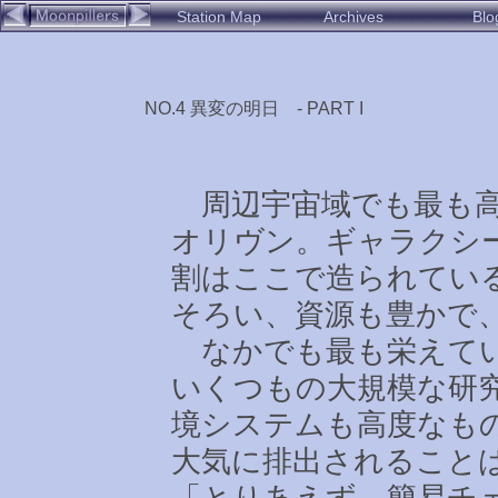
Station Map
Archives
Blo
NO.4 異変の明日 - PART I
周辺宇宙域でも最も高
オリヴン。ギャラクシ
割はここで造られてい
そろい、資源も豊かで
なかでも最も栄えてい
いくつもの大規模な研
境システムも高度なも
大気に排出されること
「とりあえず、簡易チ