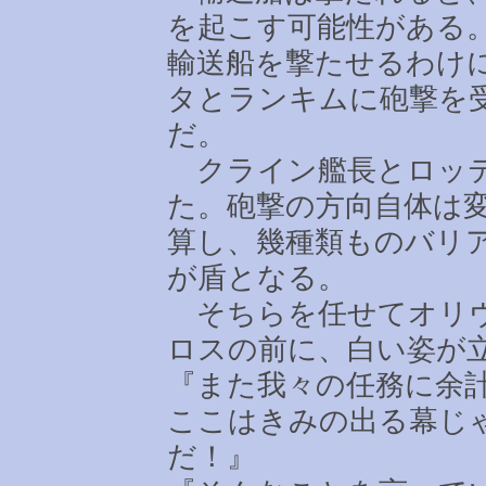
を起こす可能性がある
輸送船を撃たせるわけ
タとランキムに砲撃を
だ。
クライン艦長とロッテ
た。砲撃の方向自体は
算し、幾種類ものバリ
が盾となる。
そちらを任せてオリヴ
ロスの前に、白い姿が
『また我々の任務に余
ここはきみの出る幕じ
だ！』