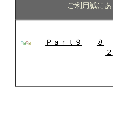
ご利用誠にあ
Ｐａｒｔ９
８
２
トヨタ プラドのガラスコ
ング コーティング カー