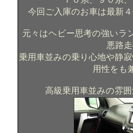
今回ご入庫のお車は最新４
元々はヘビー思考の強いラ
悪路走
乗用車並みの乗り心地や静寂
用性をも
高級乗用車並みの雰囲