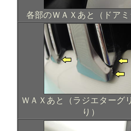
各部のＷＡＸあと（ドアミ
ＷＡＸあと（ラジエターグ
り）