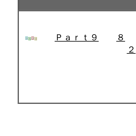
Ｐａｒｔ９
８
２
スバル レヴォーグのガラ
ティング コーティング 