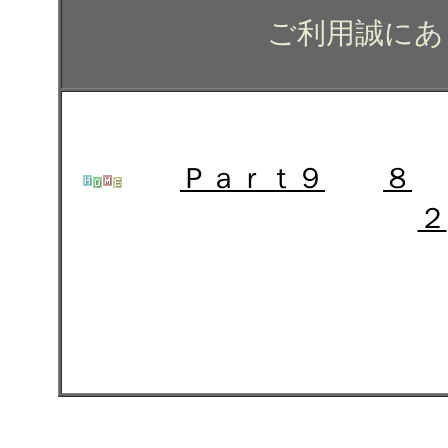
ご利用誠にあ
Ｐａｒｔ９
８
２
メルセデス・ベンツ Ａク
ガラスコーティング コー
京 